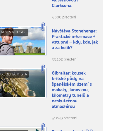
Austenovou i
Clarksona.
5.088 přečtení
Návštěva Stonehenge:
RADY NA CESTU
Praktické informace +
vstupné – kdy, kde, jak
a za kolik?
33.102 přečtení
Gibraltar: kousek
BLÍBENÁ MÍSTA
britské půdy na
španělském území s
makaky, lanovkou,
kilometry tunelů a
neskutečnou
atmosférou
54.629 přečtení