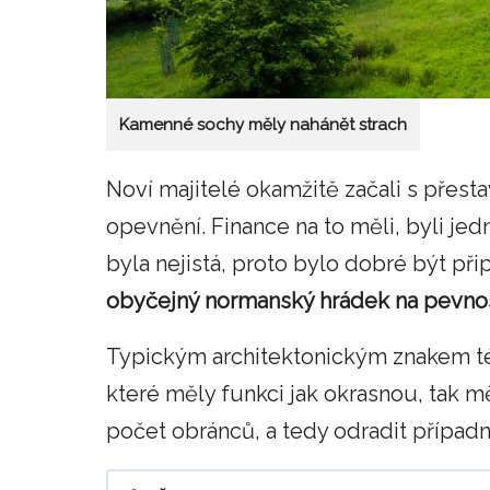
Kamenné sochy měly nahánět strach
Noví majitelé okamžitě začali s přes
opevnění. Finance na to měli, byli je
byla nejistá, proto bylo dobré být při
obyčejný normanský hrádek na pevnos
Typickým architektonickým znakem t
které měly funkci jak okrasnou, tak mě
počet obránců, a tedy odradit případ