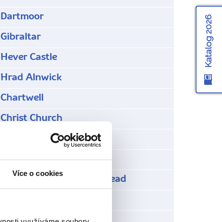
Dartmoor
Katalog 2026
Gibraltar
Hever Castle
Hrad Alnwick
Chartwell
Christ Church
IWM Duxford
Katedrála v Ely
Více o cookies
Křídové útesy Beachy Head
Land´s End
Leeds Castle
ěvnosti využíváme soubory