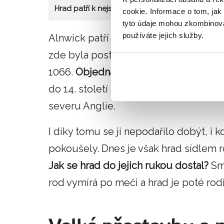
Hrad patří k nejstarším obranným kamenným pev
cookie. Informace o tom, jak
tyto údaje mohou zkombinovat
používáte jejich služby.
Alnwick patří k nejstarším obranným 
zde byla postavena nedlouho po dob
1066.
Objednavatel hradu byl baron Iv
do 14. století a už od začátku se jedna
severu Anglie.
I díky tomu se ji nepodařilo dobýt, i 
pokoušely. Dnes je však hrad sídlem ro
Jak se hrad do jejich rukou dostal?
Smr
rod vymírá po meči a hrad je poté rod