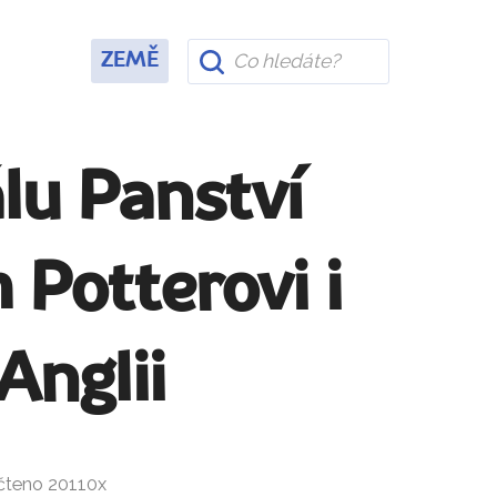
ZEMĚ
álu Panství
Potterovi i
Anglii
ečteno 20110x