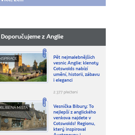
Doporučujeme z Anglie
Pět nejmalebnějších
NSPIRACE
vesnic Anglie: klenoty
Cotswolds nabízí
umění, historii, zábavu
i eleganci
2.377 přečtení
Vesnička Bibury: To
BLÍBENÁ MÍSTA
nejlepší z anglického
venkova najdete v
Cotswolds! Regionu,
který inspiroval