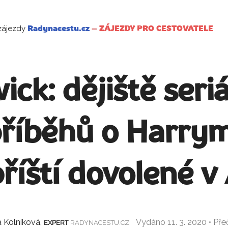
zájezdy
Radynacestu.cz
–
ZÁJEZDY PRO CESTOVATELE
ck: dějiště seri
říběhů o Harrym 
příští dovolené v 
 Kolníková,
Vydáno 11. 3. 2020 • Př
EXPERT
RADYNACESTU.CZ