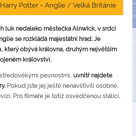
Harry Potter – Anglie / Velká Británie
ch luk nedaleko městečka Alnwick, v srdci
lie se rozkládá majestátní hrad. Je
 který obývá královna, druhým největším
jeném království.
i středověkými pevnostmi,
uvnitř najdete
ry.
Pokud jste jej ještě nenavštívili osobně,
vizi. Pro filmaře je totiž osvědčenou stálicí.