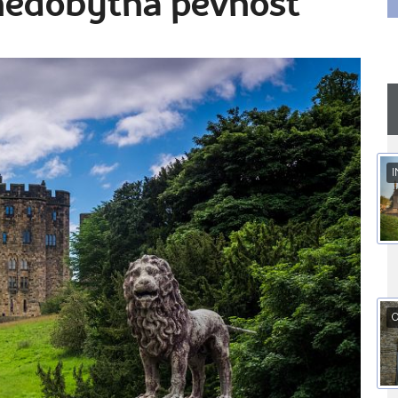
 nedobytná pevnost
I
O