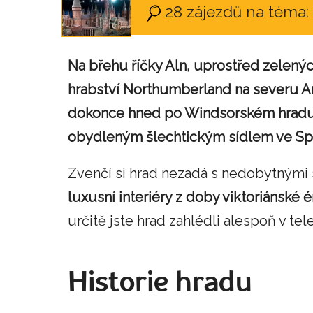
28 zájezdů na téma: 
Na břehu říčky Aln, uprostřed zelený
hrabství Northumberland na severu Ang
dokonce hned po Windsorském hradu,
obydleným šlechtickým sídlem ve Spo
Zvenčí si hrad nezadá s nedobytným
luxusní interiéry z doby viktoriánské é
určitě jste hrad zahlédli alespoň v tele
Historie hradu