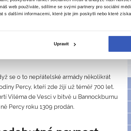
nostem v Británii
 náš web používáte, sdílíme se svými partnery pro sociální média
 s dalšími informacemi, které jste jim poskytli nebo které získa
kamenným pevnostem v Británii. Pevnost
ytí Anglie Vilémem Dobyvatelem roku
o de Vesci.
V této rodině se hrad udržel až
Upravit
lo o jednu z nejsilnějších pevností na
když se o to nepřátelské armády několikrát
diny Percy, kteří zde žijí už téměř 700 let.
tí Viléma de Vesci v bitvě u Bannockburnu
ině Percy roku 1309 prodán.