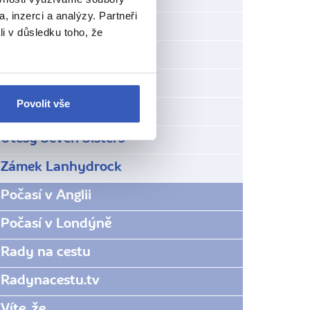
, inzerci a analýzy. Partneři
Sissinghurst Castle
li v důsledku toho, že
St. Michael´s Mount
Stonehenge
Povolit vše
Tintagel
Útesy Seven Sisters
Zámek Lanhydrock
Počasí v Anglii
Počasí v Londýně
Rady na cestu
Radynacestu.tv
Víte, že...