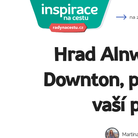
na 
Hrad Alnwi
Downton, p
vaší 
Martina