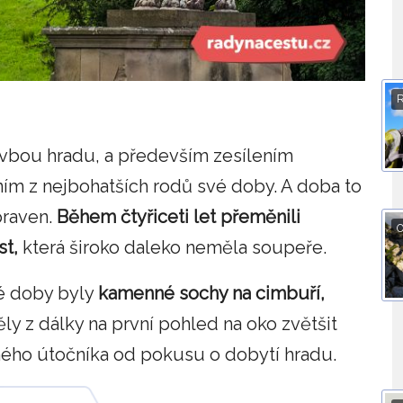
tavbou hradu, a především zesílením
dním z nejbohatších rodů své doby. A doba to
praven.
Během čtyřiceti let přeměnili
O
t,
která široko daleko neměla soupeře.
é doby byly
kamenné sochy na cimbuří,
ly z dálky na první pohled na oko zvětšit
ného útočníka od pokusu o dobytí hradu.