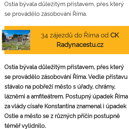
Ostia bývala důležitým přístavem, přes který
se provádělo zásobování Říma.
34 zájezdů do Říma od
CK
Radynacestu.cz
Ostia bývala důležitým přístavem, přes který
se provádělo zásobování Říma. Vedle přístavu
stávalo na pobřeží město s úřady, chrámy,
lázněmi a amfiteátrem. Postupný úpadek Říma
za vlády císaře Konstantina znamenal i úpadek
Ostie a město se z různých příčin postupně
téměř vylidnilo.