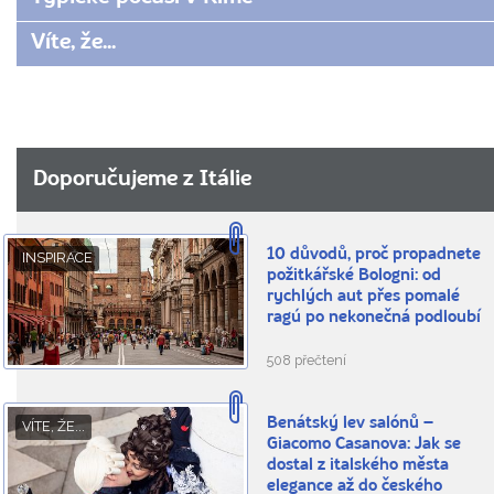
Víte, že...
Doporučujeme z Itálie
10 důvodů, proč propadnete
INSPIRACE
požitkářské Bologni: od
rychlých aut přes pomalé
ragú po nekonečná podloubí
508 přečtení
Benátský lev salónů –
VÍTE, ŽE...
Giacomo Casanova: Jak se
dostal z italského města
elegance až do českého