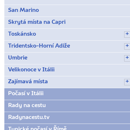
San Marino
Skrytá místa na Capri
Toskánsko
Tridentsko-Horní Adiže
Umbrie
Velikonoce v Itálii
Zajímavá místa
Počasí v Itálii
Rady na cestu
Radynacestu.tv
Typické počasí v Římě