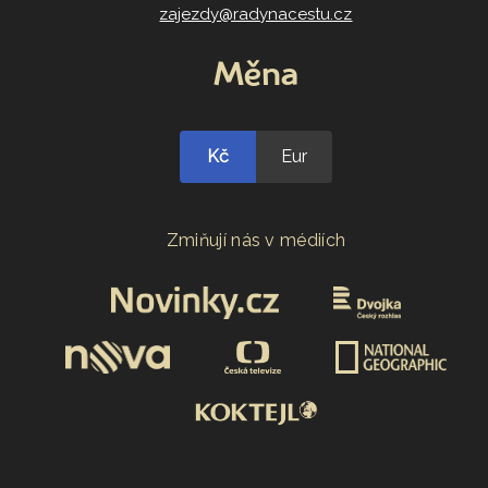
zajezdy@radynacestu.cz
Měna
Kč
Eur
Zmiňují nás v médiích