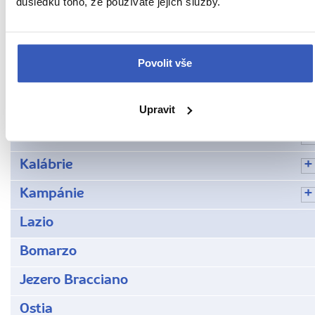
důsledku toho, že používáte jejich služby.
Benátsko
Brixen neboli Bressanone
Povolit vše
Emilia-Romagna
Furlansko-Julské Benátsko
Upravit
Italská města
Kalábrie
Kampánie
Lazio
Bomarzo
Jezero Bracciano
Ostia