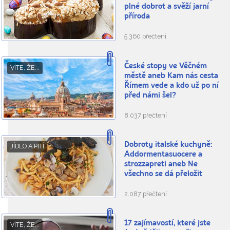
plné dobrot a svěží jarní
příroda
5.360 přečtení
České stopy ve Věčném
VÍTE, ŽE...
městě aneb Kam nás cesta
Římem vede a kdo už po ní
před námi šel?
8.037 přečtení
Dobroty italské kuchyně:
JÍDLO A PITÍ
Addormentasuocere a
strozzapreti aneb Ne
všechno se dá přeložit
2.087 přečtení
17 zajímavostí, které jste
VÍTE, ŽE...