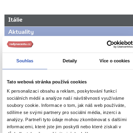
URL
Itálie
stránky:
www.radynacestu.cz/magazin/ostia/
Aktuality
Fotomagazín
Inspirace
Souhlas
Detaily
Více o cookies
Jídlo a pití
Nepropásněte
Tato webová stránka používá cookies
K personalizaci obsahu a reklam, poskytování funkcí
Oblíbená místa
sociálních médií a analýze naší návštěvnosti využíváme
Abruzzo
soubory cookie. Informace o tom, jak náš web používáte,
sdílíme se svými partnery pro sociální média, inzerci a
Apulie
analýzy. Partneři tyto údaje mohou zkombinovat s dalšími
informacemi, které jste jim poskytli nebo které získali v
Basilicata