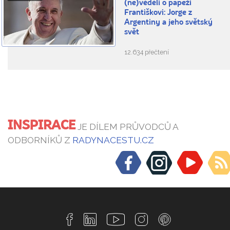
(ne)věděli o papeži
Františkovi: Jorge z
Argentiny a jeho světský
svět
12.634 přečtení
INSPIRACE
JE DÍLEM PRŮVODCŮ A
ODBORNÍKŮ Z
RADYNACESTU.CZ