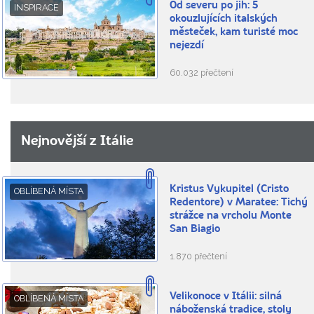
Od severu po jih: 5
INSPIRACE
okouzlujících italských
městeček, kam turisté moc
nejezdí
60.032 přečtení
Nejnovější z Itálie
Kristus Vykupitel (Cristo
OBLÍBENÁ MÍSTA
Redentore) v Maratee: Tichý
strážce na vrcholu Monte
San Biagio
1.870 přečtení
Velikonoce v Itálii: silná
OBLÍBENÁ MÍSTA
náboženská tradice, stoly