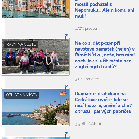
mostů pocházel z
Nepomuku... Ale nikomu ani
muk!
1.579 přečtení
Na co si dát pozor při
RADY NA CESTU
návštěvě památek (nejen) v
Římě: Nůžky, nože, brousím!
aneb Jak si užít město bez
zbytečných trablů?
3.042 přečtení
Diamante: drahokam na
OBLÍBENÁ MÍSTA
Cedrátové riviéře, kde se
mísí historie, umění a chuť
citrusů i pálivých papriček
3.908 přečtení