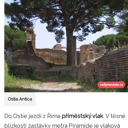
Ostia Antica
Do Ostie jezdí z Říma
příměstský vlak
. V těsné
blízkosti zastávky metra Piramide je vlaková