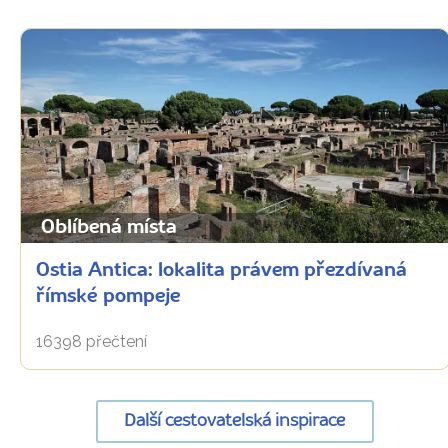
Oblíbená místa
Ostia Antica: lokalita právem přezdívaná
římské pompeje
16398 přečtení
Další cestovatelská inspirace