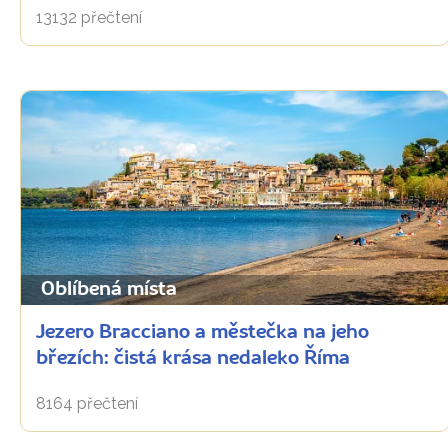
13132 přečtení
Oblíbená místa
Jezero Bracciano a městečka na jeho
březích: čistá krása nedaleko Říma
8164 přečtení