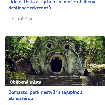
Lido di Ostia a Tyrhénské moře: oblíbená
destinace rekreantů
51653 přečtení
Oblíbená místa
Bomarzo: park nestvůr s tajuplnou
atmosférou