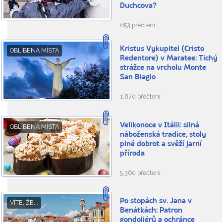
Duchcova?
653 přečtení
Kristus Vykupitel (Cristo
OBLÍBENÁ MÍSTA
Redentore) v Maratee: Tichý
strážce na vrcholu Monte
San Biagio
1.870 přečtení
Velikonoce v Itálii: silná
OBLÍBENÁ MÍSTA
náboženská tradice, stoly
plné dobrot a svěží jarní
příroda
5.360 přečtení
Po stopách sv. Jana v
VÍTE, ŽE...
Benátkách: Patron
gondoliérů a ochránce