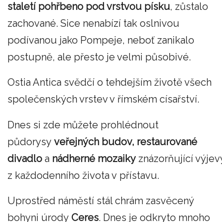
staletí pohřbeno pod vrstvou písku
, zůstalo
zachované. Sice nenabízí tak oslnivou
podívanou jako Pompeje, neboť zanikalo
postupně, ale přesto je velmi působivé.
Ostia Antica svědčí o tehdejším životě všech
společenských vrstev v římském císařství.
Dnes si zde můžete prohlédnout
půdorysy
veřejných budov, restaurované
divadlo
a
nádherné mozaiky
znázorňující výjev
z každodenního života v přístavu.
Uprostřed náměstí stál chrám zasvěcený
bohyni úrody
Ceres
. Dnes je odkryto mnoho