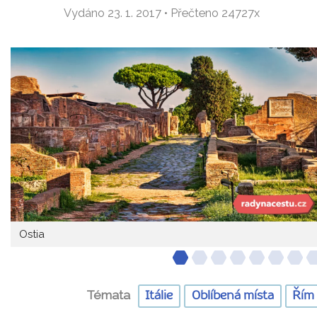
Vydáno 23. 1. 2017 • Přečteno 24727x
Ostia
Témata
Itálie
Oblíbená místa
Řím