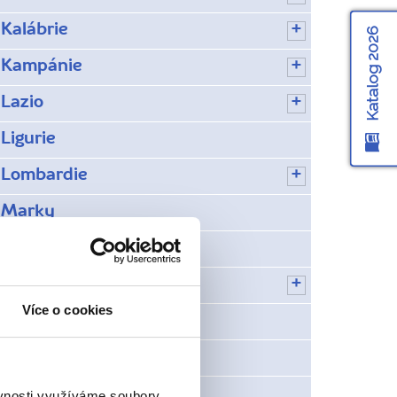
Kalábrie
Katalog 2026
Kampánie
Lazio
Ligurie
Lombardie
Marky
Molise
Piemont
Více o cookies
Predazzo
San Marino
Skrytá místa na Capri
ěvnosti využíváme soubory