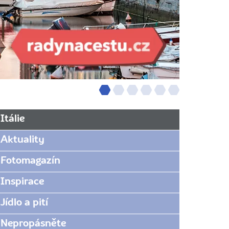
Itálie
Aktuality
Fotomagazín
Inspirace
Jídlo a pití
Nepropásněte