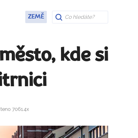
ZEMĚ
 město, kde si
trnici
čteno 70614x