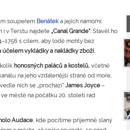
mným soupeřem
Benátek
a jejich námořní
 i v Terstu najdete
„Canal Grande“
. Stavěl ho
4–1756 s cílem, aby lodě mohly bez
I
a účelem vykládky a nakládky zboží
.
ěkolik
honosných paláců a kostelů,
včetně
kanálu na jeho vzdálenější straně od moře.
vedle nich se „prochází“
James Joyce
–
 ve městě na počátku 20. století rád
V
olo Audace
, kde pocítíme příjemně slaný
em a město, ač spíše rovinaté, se před