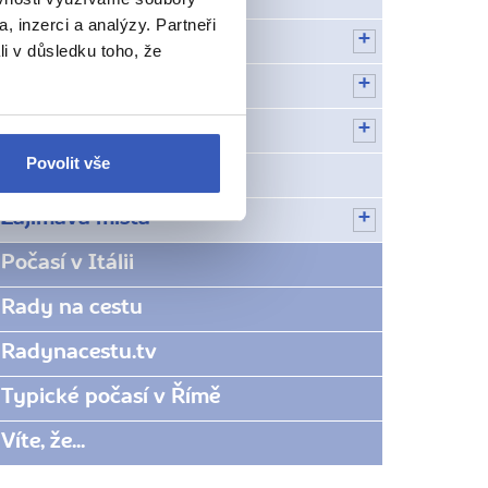
, inzerci a analýzy. Partneři
Toskánsko
li v důsledku toho, že
Tridentsko-Horní Adiže
Umbrie
Povolit vše
Velikonoce v Itálii
Zajímavá místa
Počasí v Itálii
Rady na cestu
Radynacestu.tv
Typické počasí v Římě
Víte, že...