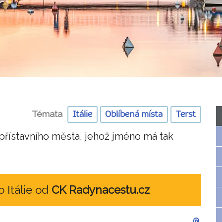
Témata
Itálie
Oblíbená místa
Terst
řístavního města, jehož jméno má tak
o Itálie od
CK Radynacestu.cz