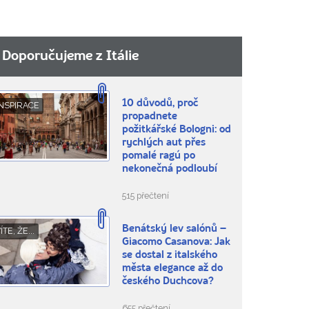
Doporučujeme z Itálie
10 důvodů, proč
NSPIRACE
propadnete
požitkářské Bologni: od
rychlých aut přes
pomalé ragú po
nekonečná podloubí
515 přečtení
Benátský lev salónů –
ÍTE, ŽE...
Giacomo Casanova: Jak
se dostal z italského
města elegance až do
českého Duchcova?
655 přečtení