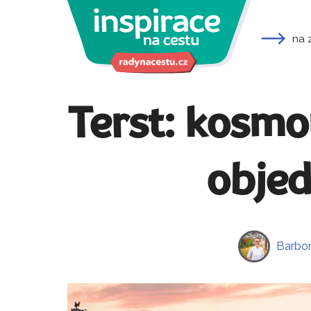
na 
Terst: kosmop
objed
Barbor