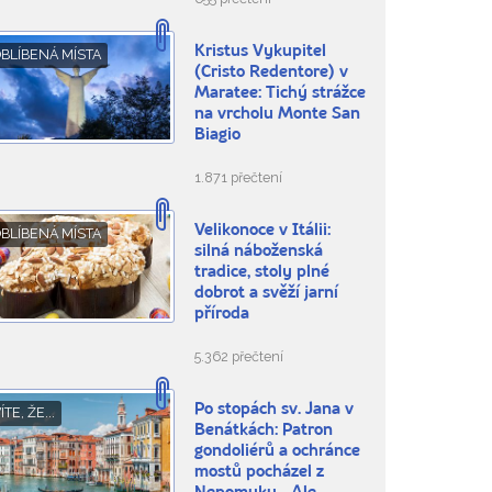
Kristus Vykupitel
BLÍBENÁ MÍSTA
(Cristo Redentore) v
Maratee: Tichý strážce
na vrcholu Monte San
Biagio
1.871 přečtení
Velikonoce v Itálii:
BLÍBENÁ MÍSTA
silná náboženská
tradice, stoly plné
dobrot a svěží jarní
příroda
5.362 přečtení
Po stopách sv. Jana v
ÍTE, ŽE...
Benátkách: Patron
gondoliérů a ochránce
mostů pocházel z