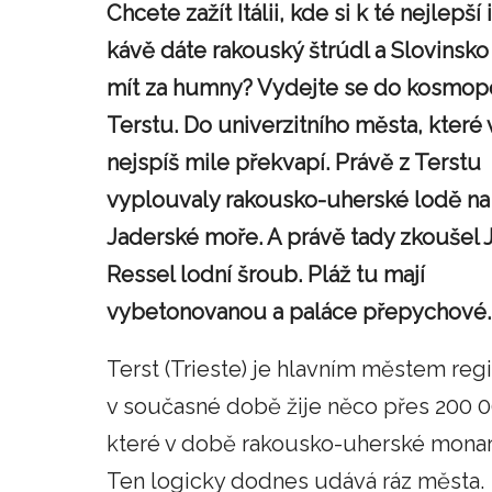
Chcete zažít Itálii, kde si k té nejlepší 
kávě dáte rakouský štrúdl a Slovinsk
mít za humny? Vydejte se do kosmopo
Terstu. Do univerzitního města, které 
nejspíš mile překvapí. Právě z Terstu
vyplouvaly rakousko-uherské lodě na
Jaderské moře. A právě tady zkoušel 
Ressel lodní šroub. Pláž tu mají
vybetonovanou a paláce přepychové
Terst (Trieste) je hlavním městem re
v současné době žije něco přes 200 0
které v době rakousko-uherské mona
Ten logicky dodnes udává ráz města.