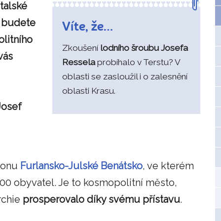
italské
o budete
Víte, že…
litního
Zkoušení
lodního šroubu Josefa
vás
Ressela
probíhalo v Terstu? V
oblasti se zasloužil i o zalesnění
oblasti Krasu.
Josef
.
gionu
Furlansko-Julské Benátsko
, ve kterém
00 obyvatel. Je to kosmopolitní město,
rchie
prosperovalo díky svému přístavu
.