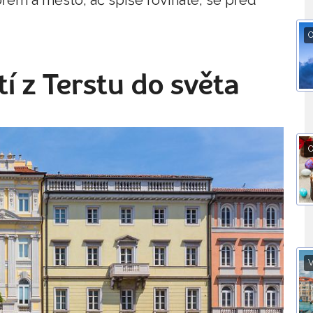
O
tí z Terstu do světa
O
V