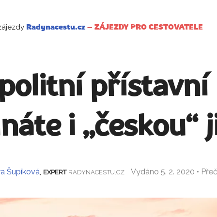
zájezdy
Radynacestu.cz
–
ZÁJEZDY PRO CESTOVATELE
olitní přístavní
náte i „českou“ ji
a Šupíková
,
Vydáno 5. 2. 2020 • Pře
EXPERT
RADYNACESTU.CZ