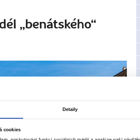
dél „benátského“
Detaily
á cookies
klam, poskytování funkcí sociálních médií a analýze naší návšt