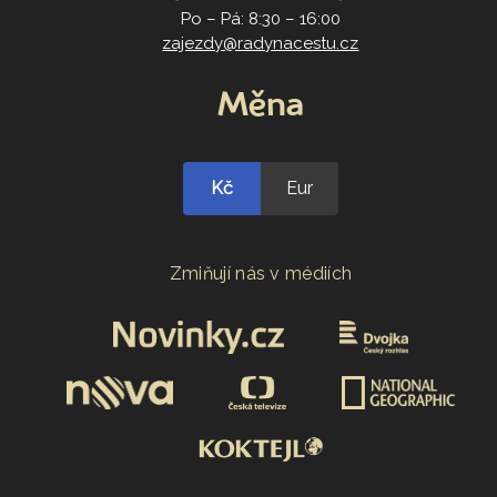
Po – Pá: 8:30 – 16:00
zajezdy@radynacestu.cz
Měna
Kč
Eur
Zmiňují nás v médiích