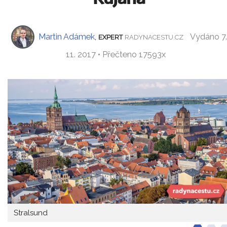
Martin Adámek
,
Vydáno 7
EXPERT
RADYNACESTU.CZ
11. 2017 • Přečteno 17593x
Stralsund