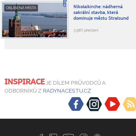
Nikolaikirche: nádherná
OBLÍBENÁ MÍSTA
sakrální stavba, která
dominuje městu Stralsund
3.987 přečtení
INSPIRACE
JE DÍLEM PRŮVODCŮ A
ODBORNÍKŮ Z
RADYNACESTU.CZ