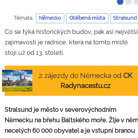
Témata
Německo
Oblíbená místa
Stralsund
Co se týká historických budov, pak asi největší
zajímavostí je radnice, která na tomto místě
stojí už od 13. století.
2 zájezdy do Německa od
CK
Radynacestu.cz
Stralsund je město v severovýchodním
Německu na břehu Baltského moře. Žije v ně
necelých 60 000 obyvatel a je vstupní branou