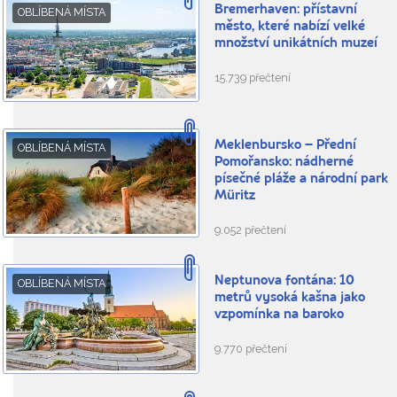
Bremerhaven: přístavní
OBLÍBENÁ MÍSTA
město, které nabízí velké
množství unikátních muzeí
15.739 přečtení
Meklenbursko – Přední
OBLÍBENÁ MÍSTA
Pomořansko: nádherné
písečné pláže a národní park
Müritz
9.052 přečtení
Neptunova fontána: 10
OBLÍBENÁ MÍSTA
metrů vysoká kašna jako
vzpomínka na baroko
9.770 přečtení