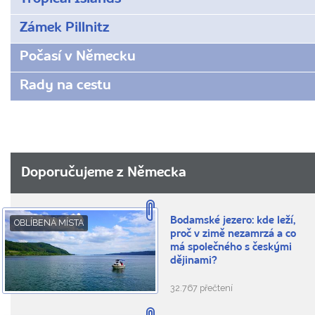
Zámek Pillnitz
Počasí v Německu
Rady na cestu
Doporučujeme z Německa
Bodamské jezero: kde leží,
OBLÍBENÁ MÍSTA
proč v zimě nezamrzá a co
má společného s českými
dějinami?
32.767 přečtení