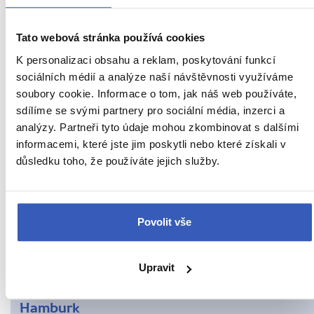
Inspirace
Tato webová stránka používá cookies
Jídlo a pití
K personalizaci obsahu a reklam, poskytování funkcí
sociálních médií a analýze naší návštěvnosti využíváme
Nepropásněte
soubory cookie. Informace o tom, jak náš web používáte,
Oblíbená místa
sdílíme se svými partnery pro sociální média, inzerci a
analýzy. Partneři tyto údaje mohou zkombinovat s dalšími
Bavorsko
informacemi, které jste jim poskytli nebo které získali v
důsledku toho, že používáte jejich služby.
Berlín
Bodamské jezero
Povolit vše
Bremerhaven
Dokumentace Obersalzberg
Upravit
Drážďany
Hamburk