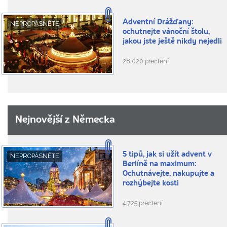
Adventní Drážďany:
NEPROPÁSNĚTE
ochutnejte vánoční štolu,
jakou jste ještě nikdy nejedli
28.020 přečtení
Nejnovější z Německa
5 tipů, jak si užít advent v
NEPROPÁSNĚTE
Berlíně na maximum:
Ochutnávejte, nakupujte a
rozhýbejte kosti
4.725 přečtení