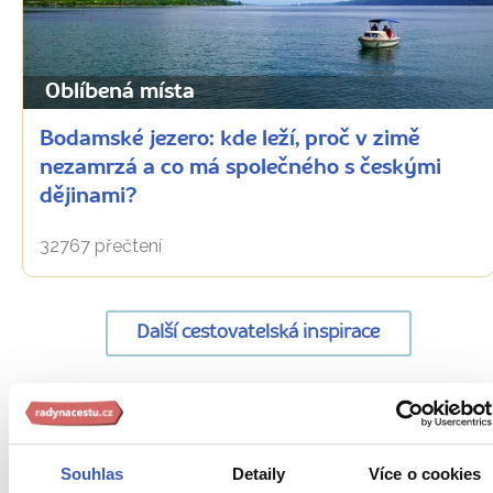
Oblíbená místa
Bodamské jezero: kde leží, proč v zimě
nezamrzá a co má společného s českými
dějinami?
32767 přečtení
Další cestovatelská inspirace
URL
Německo
stránky:
Souhlas
Detaily
Více o cookies
www.radynacestu.cz/magazin/stralsund/
Aktuality