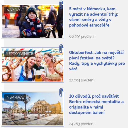
5 měst v Německu, kam
INSPIRACE
vyrazit na adventní trhy:
všemi směry a vždy v
pohodové atmosféře
66.795 přečtení
Oktoberfest: Jak na největší
NEPROPÁSNĚTE
pivní festival na světě?
Rady, tipy a vychytávky pro
vás!
27.604 přečtení
10 důvodů, proč navštívit
INSPIRACE
Berlín: německá mentalita a
originalita v námi
dostupném balení
24.283 přečtení