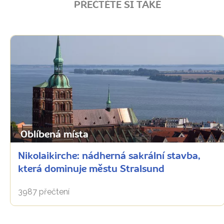
PŘEČTĚTE SI TAKÉ
Oblíbená místa
Nikolaikirche: nádherná sakrální stavba,
která dominuje městu Stralsund
3987 přečtení