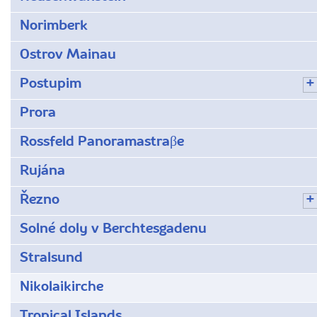
Norimberk
Ostrov Mainau
Postupim
Prora
Rossfeld Panoramastraβe
Rujána
Řezno
Solné doly v Berchtesgadenu
Stralsund
Nikolaikirche
Tropical Islands