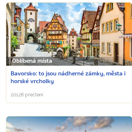
Oblíbená místa
Bavorsko: to jsou nádherné zámky, města i
horské vrcholky
20128 přečtení