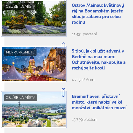
Ostrov Mainau: květinový
OBLÍBENÁ MÍSTA
ráj na Bodamském jezeře
slibuje zábavu pro celou
rodinu
11.431 přečtení
5 tipů, jak si užít advent v
NEPROPÁSNĚTE
Berlíně na maximum:
Ochutnávejte, nakupujte a
rozhýbejte kosti
4.725 přečtení
Bremerhaven: přístavní
OBLÍBENÁ MÍSTA
město, které nabízí velké
množství unikátních muzeí
15.739 přečtení