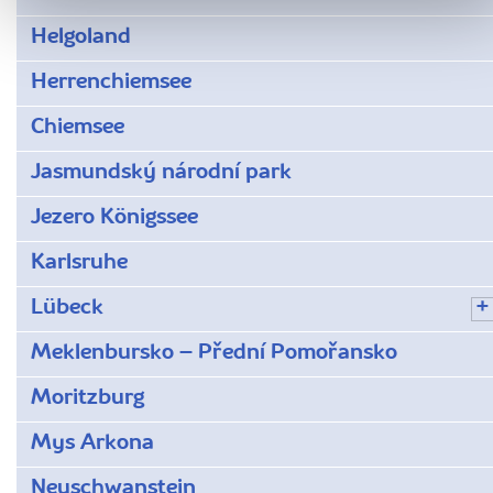
Helgoland
Herrenchiemsee
Chiemsee
Jasmundský národní park
Jezero Königssee
Karlsruhe
Lübeck
Meklenbursko – Přední Pomořansko
Moritzburg
Mys Arkona
Neuschwanstein