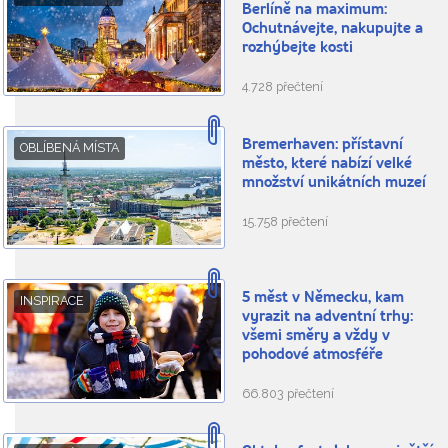
Berlíně na maximum:
Ochutnávejte, nakupujte a
rozhýbejte kosti
4.728 přečtení
Bremerhaven: přístavní
OBLÍBENÁ MÍSTA
město, které nabízí velké
množství unikátních muzeí
15.758 přečtení
5 měst v Německu, kam
INSPIRACE
vyrazit na adventní trhy:
všemi směry a vždy v
pohodové atmosféře
66.803 přečtení