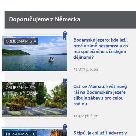
Doporučujeme z Německa
Bodamské jezero: kde leží,
OBLÍBENÁ MÍSTA
proč v zimě nezamrzá a co
má společného s českými
dějinami?
32.893 přečtení
Ostrov Mainau: květinový
OBLÍBENÁ MÍSTA
ráj na Bodamském jezeře
slibuje zábavu pro celou
rodinu
11.472 přečtení
5 tipů, jak si užít advent v
NEPROPÁSNĚTE