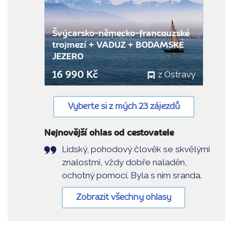
Do
oblíbenýc
Švýcarsko-německo-francouzské
trojmezí + VADUZ + BODAMSKÉ
JEZERO
z Ostravy
16 990 Kč
Vyberte si z mých 23 zájezdů
Nejnovější ohlas od cestovatele
Lidský, pohodový člověk se skvělými
znalostmi, vždy dobře naladěn,
ochotný pomocí. Byla s ním sranda.
Zobrazit všechny ohlasy