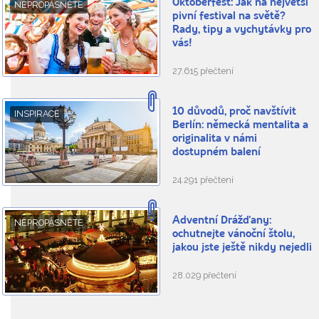
Oktoberfest: Jak na největší
NEPROPÁSNĚTE
pivní festival na světě?
Rady, tipy a vychytávky pro
vás!
27.615 přečtení
10 důvodů, proč navštívit
INSPIRACE
Berlín: německá mentalita a
originalita v námi
dostupném balení
24.291 přečtení
Adventní Drážďany:
NEPROPÁSNĚTE
ochutnejte vánoční štolu,
jakou jste ještě nikdy nejedli
28.029 přečtení