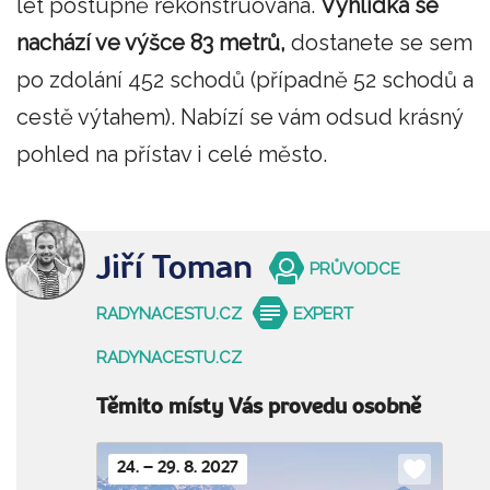
let postupně rekonstruována.
Vyhlídka se
nachází ve výšce 83 metrů,
dostanete se sem
po zdolání 452 schodů (případně 52 schodů a
cestě výtahem). Nabízí se vám odsud krásný
pohled na přístav i celé město.
Jiří Toman
PRŮVODCE
RADYNACESTU.CZ
EXPERT
RADYNACESTU.CZ
Těmito místy Vás provedu osobně
24. – 29. 8. 2027