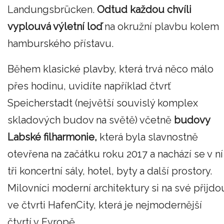
Landungsbrücken.
Odtud každou chvíli
vyplouvá výletní loď
na okružní plavbu kolem
hamburského přístavu.
Během klasické plavby, která trvá něco málo
přes hodinu, uvidíte například čtvrť
Speicherstadt (největší souvislý komplex
skladových budov na světě) včetně
budovy
Labské filharmonie,
která byla slavnostně
otevřena na začátku roku 2017 a nachází se v ní
tři koncertní sály, hotel, byty a další prostory.
Milovníci moderní architektury si na své přijdo
ve čtvrti HafenCity, která je nejmodernější
čtvrtí v Evropě.