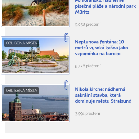
Pomořansko: nádherné
písečné pláže a národní park
Müritz
9.058 přečtení
Neptunova fontána: 10
OBLÍBENÁ MÍSTA
metrů vysoká kašna jako
vzpomínka na baroko
9.776 přečtení
Nikolaikirche: nádherná
OBLÍBENÁ MÍSTA
sakrální stavba, která
dominuje městu Stralsund
3.994 přečtení