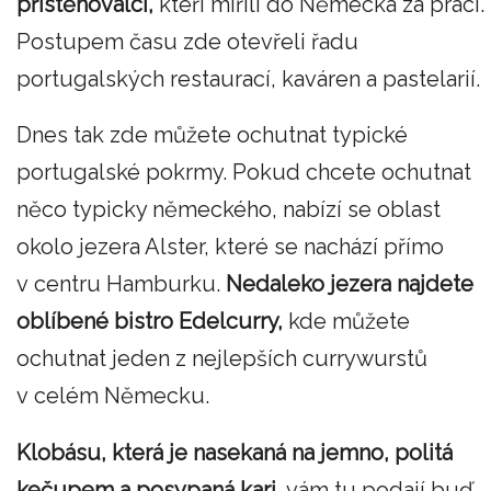
přistěhovalci,
kteří mířili do Německa za prací.
Postupem času zde otevřeli řadu
portugalských restaurací, kaváren a pastelarií.
Dnes tak zde můžete ochutnat typické
portugalské pokrmy. Pokud chcete ochutnat
něco typicky německého, nabízí se oblast
okolo jezera Alster, které se nachází přímo
v centru Hamburku.
Nedaleko jezera najdete
oblíbené bistro Edelcurry,
kde můžete
ochutnat jeden z nejlepších currywurstů
v celém Německu.
Klobásu, která je nasekaná na jemno, politá
kečupem a posypaná kari,
vám tu podají buď