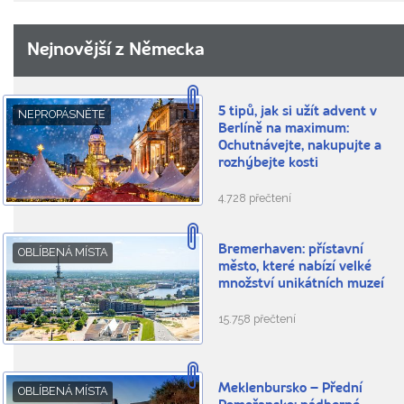
Nejnovější z Německa
5 tipů, jak si užít advent v
NEPROPÁSNĚTE
Berlíně na maximum:
Ochutnávejte, nakupujte a
rozhýbejte kosti
4.728 přečtení
Bremerhaven: přístavní
OBLÍBENÁ MÍSTA
město, které nabízí velké
množství unikátních muzeí
15.758 přečtení
Meklenbursko – Přední
OBLÍBENÁ MÍSTA