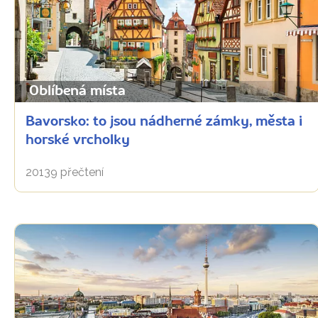
Oblíbená místa
Bavorsko: to jsou nádherné zámky, města i
horské vrcholky
20139 přečtení