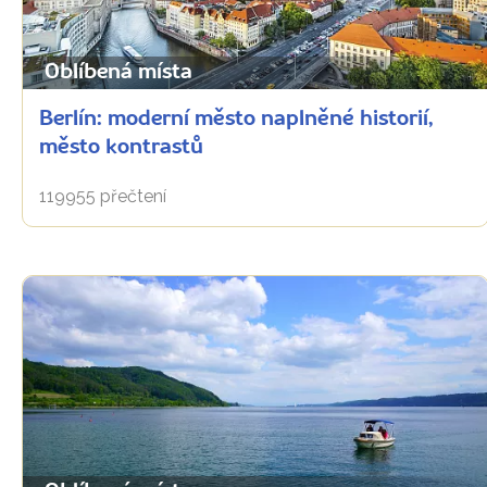
Oblíbená místa
Berlín: moderní město naplněné historií,
město kontrastů
119955 přečtení