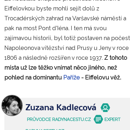
Eiffelovkou byste mohli sejít dolů z
Trocadérských zahrad na Varšavské náměstí a
pak na most Pont d'Iéna. I ten má svou
zajímavou historii, byl totiž postaven na počest
Napoleonova vítězství nad Prusy u Jeny v roce
1806 a následně rozšířen v roce 1937.
Z tohoto
místa už lze těžko vnímat něco jiného, než
pohled na dominantu
Paříže
- Eiffelovu věž.
Zuzana Kadlecová
PRŮVODCE RADYNACESTU.CZ
EXPERT