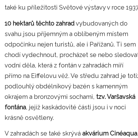
také ku příležitosti Světové výstavy v roce 1937
10 hektarů těchto zahrad
vybudovaných do
svahu jsou příjemným a oblíbeným místem
odpočinku nejen turistů, ale i Pařížanů. Ti sem
chodí vydechnout, procházet se nebo sledova
vodní děla, která z fontán v zahradách míří
přímo na Eiffelovu věž. Ve středu zahrad je toti
podlouhlý obdélníkový bazén s kamenným
okrajem a bronzovými sochami,
tzv. Varšavská
fontána
, jejíž kaskádovité části jsou i v noci
krásně osvětleny.
V zahradách se také skrývá
akvárium Cinéaqua