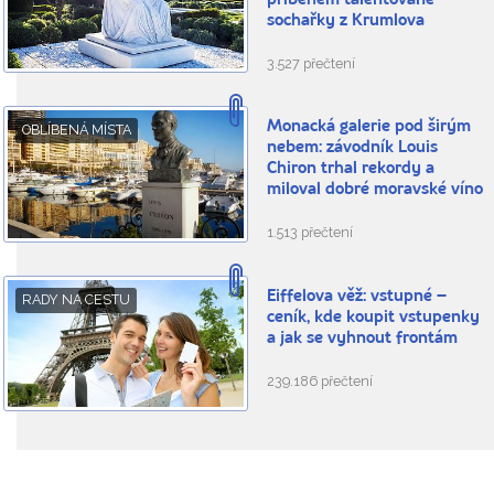
příběhem talentované
sochařky z Krumlova
3.527 přečtení
Monacká galerie pod širým
OBLÍBENÁ MÍSTA
nebem: závodník Louis
Chiron trhal rekordy a
miloval dobré moravské víno
1.513 přečtení
Eiffelova věž: vstupné –
RADY NA CESTU
ceník, kde koupit vstupenky
a jak se vyhnout frontám
239.186 přečtení