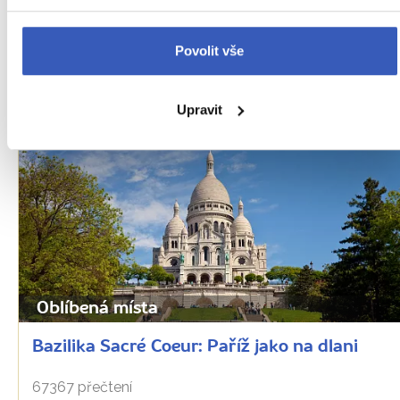
Povolit vše
PŘEČTĚTE SI TAKÉ
Upravit
Oblíbená místa
Bazilika Sacré Coeur: Paříž jako na dlani
67367 přečtení