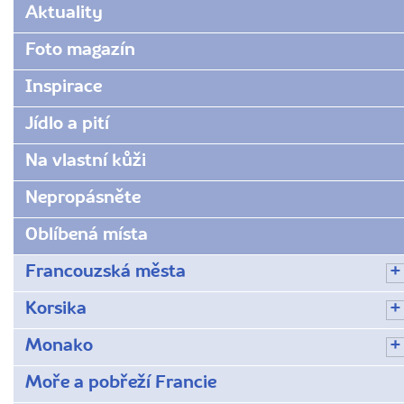
www.radynacestu.cz/magazin/trocadero/
Aktuality
Foto magazín
Inspirace
Jídlo a pití
Na vlastní kůži
Nepropásněte
Oblíbená místa
Francouzská města
Korsika
Monako
Moře a pobřeží Francie