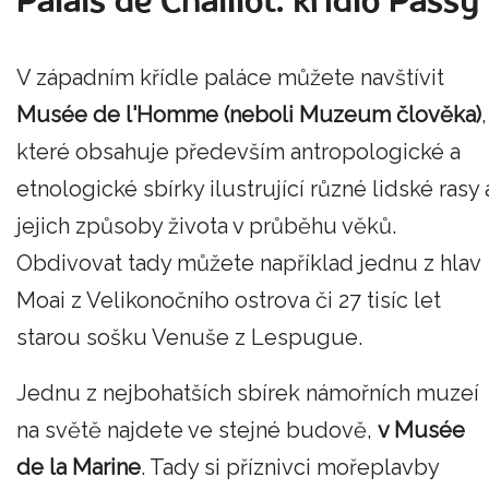
Palais de Chaillot: křídlo Passy
V západním křídle paláce můžete navštívit
Musée de l'Homme (neboli Muzeum člověka)
,
které obsahuje především antropologické a
etnologické sbírky ilustrující různé lidské rasy 
jejich způsoby života v průběhu věků.
Obdivovat tady můžete například jednu z hlav
Moai z Velikonočního ostrova či 27 tisíc let
starou sošku Venuše z Lespugue.
Jednu z nejbohatších sbírek námořních muzeí
na světě najdete ve stejné budově,
v Musée
de la Marine
. Tady si příznivci mořeplavby