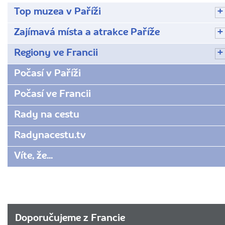
Top muzea v Paříži
Zajímavá místa a atrakce Paříže
Regiony ve Francii
Počasí v Paříži
Počasí ve Francii
Rady na cestu
Radynacestu.tv
Víte, že...
Doporučujeme z Francie