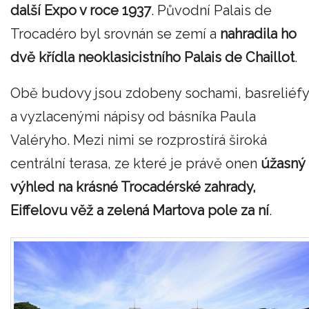
další Expo v roce 1937
. Původní Palais de
Trocadéro byl srovnán se zemí a
nahradila ho
dvě křídla neoklasicistního Palais de Chaillot
.
Obě budovy jsou zdobeny sochami, basreliéfy
a vyzlacenými nápisy od básníka Paula
Valéryho. Mezi nimi se rozprostírá široká
centrální terasa, ze které je právě onen
úžasný
výhled na krásné Trocadérské zahrady,
Eiffelovu věž a zelená Martova pole za ní
.