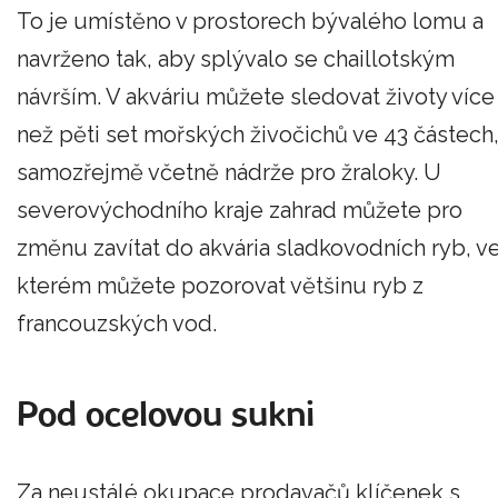
To je umístěno v prostorech bývalého lomu a
navrženo tak, aby splývalo se chaillotským
návrším. V akváriu můžete sledovat životy více
než pěti set mořských živočichů ve 43 částech
samozřejmě včetně nádrže pro žraloky. U
severovýchodního kraje zahrad můžete pro
změnu zavítat do akvária sladkovodních ryb, v
kterém můžete pozorovat většinu ryb z
francouzských vod.
Pod ocelovou sukni
Za neustálé okupace prodavačů klíčenek s