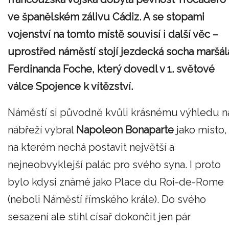
ve španělském zálivu Cádiz. A se stopami
vojenství na tomto místě souvisí i další věc –
uprostřed náměstí stojí jezdecká socha maršál
Ferdinanda Foche, který dovedl v 1. světové
válce Spojence k vítězství.
Náměstí si původně kvůli krásnému výhledu n
nábřeží vybral
Napoleon Bonaparte
jako místo,
na kterém nechá postavit největší a
nejneobvyklejší palác pro svého syna. I proto
bylo kdysi známé jako Place du Roi-de-Rome
(neboli Náměstí římského krále). Do svého
sesazení ale stihl císař dokončit jen pár