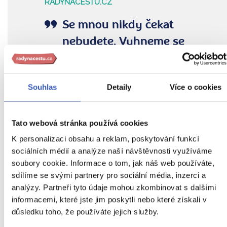
RADYNACESTU.CZ
Se mnou nikdy čekat
nebudete. Vyhneme se
frontám i bloudění v
překladu.
Souhlas
Detaily
Více o cookies
Tato webová stránka používá cookies
Vezměte si Paříž do dlaně
K personalizaci obsahu a reklam, poskytování funkcí
sociálních médií a analýze naší návštěvnosti využíváme
Vyberte si jeden z našich
17 zájezdů do
soubory cookie. Informace o tom, jak náš web používáte,
sdílíme se svými partnery pro sociální média, inzerci a
Paříže
analýzy. Partneři tyto údaje mohou zkombinovat s dalšími
informacemi, které jste jim poskytli nebo které získali v
Zájezdy do Paříže
důsledku toho, že používáte jejich služby.
Nejbližší volný zájezd
již 16. září