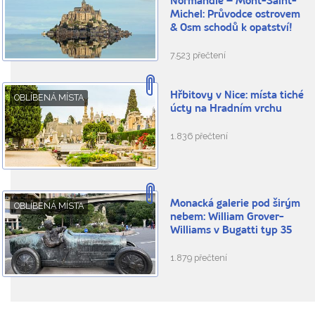
Normandie – Mont-Saint-
Michel: Průvodce ostrovem
& Osm schodů k opatství!
7.523 přečtení
Hřbitovy v Nice: místa tiché
OBLÍBENÁ MÍSTA
úcty na Hradním vrchu
1.836 přečtení
Monacká galerie pod širým
OBLÍBENÁ MÍSTA
nebem: William Grover-
Williams v Bugatti typ 35
1.879 přečtení