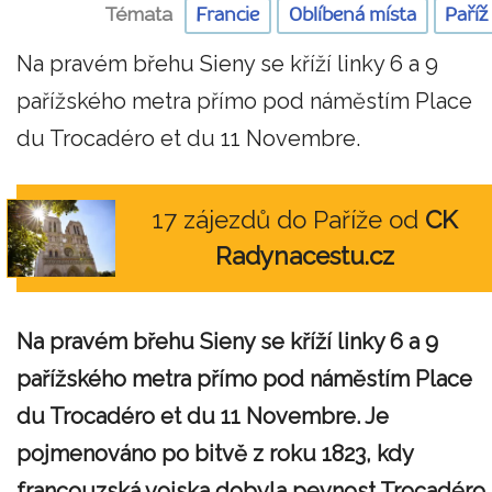
Témata
Francie
Oblíbená místa
Paříž
Na pravém břehu Sieny se kříží linky 6 a 9
pařížského metra přímo pod náměstím Place
du Trocadéro et du 11 Novembre.
17 zájezdů do Paříže od
CK
Radynacestu.cz
Na pravém břehu Sieny se kříží linky 6 a 9
pařížského metra přímo pod náměstím Place
du Trocadéro et du 11 Novembre. Je
pojmenováno po bitvě z roku 1823, kdy
francouzská vojska dobyla pevnost Trocadéro