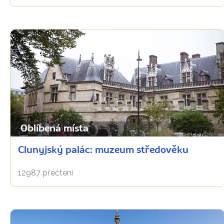
Oblíbená místa
Clunyjský palác: muzeum středověku
12987 přečtení