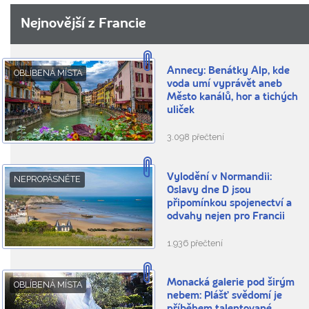
Nejnovější z Francie
Annecy: Benátky Alp, kde
OBLÍBENÁ MÍSTA
voda umí vyprávět aneb
Město kanálů, hor a tichých
uliček
3.098 přečtení
Vylodění v Normandii:
NEPROPÁSNĚTE
Oslavy dne D jsou
připomínkou spojenectví a
odvahy nejen pro Francii
1.936 přečtení
Monacká galerie pod širým
OBLÍBENÁ MÍSTA
nebem: Plášť svědomí je