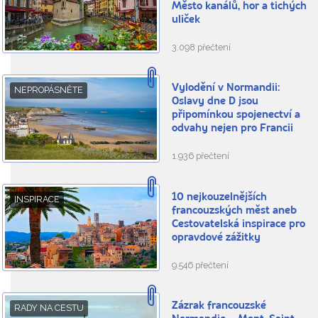
Město kanálů, hor a tichých
uliček
3.098 přečtení
Vylodění v Normandii:
NEPROPÁSNĚTE
Oslavy dne D jsou
připomínkou spojenectví a
odvahy nejen pro Francii
1.936 přečtení
10 nejkouzelnějších
INSPIRACE
francouzských měst aneb
Cestovatelská inspirace pro
opravdové zážitky
9.546 přečtení
Zázrak francouzské
RADY NA CESTU