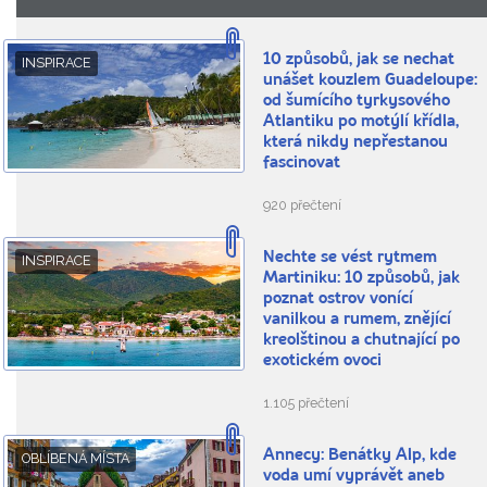
10 způsobů, jak se nechat
INSPIRACE
unášet kouzlem Guadeloupe:
od šumícího tyrkysového
Atlantiku po motýlí křídla,
která nikdy nepřestanou
fascinovat
920 přečtení
Nechte se vést rytmem
INSPIRACE
Martiniku: 10 způsobů, jak
poznat ostrov vonící
vanilkou a rumem, znějící
kreolštinou a chutnající po
exotickém ovoci
1.105 přečtení
Annecy: Benátky Alp, kde
OBLÍBENÁ MÍSTA
voda umí vyprávět aneb