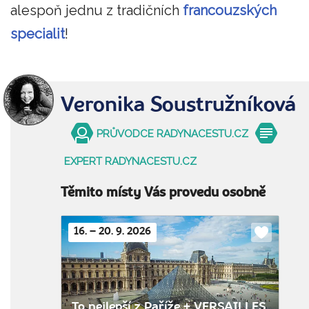
alespoň jednu z tradičních
francouzských
specialit
!
Veronika Soustružníková
PRŮVODCE RADYNACESTU.CZ
EXPERT RADYNACESTU.CZ
Těmito místy Vás provedu osobně
16. – 20. 9. 2026
Do
oblíbenýc
To nejlepší z Paříže + VERSAILLES