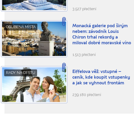
3.527 přečtení
Monacká galerie pod širým
OBLÍBENÁ MÍSTA
nebem: závodník Louis
Chiron trhal rekordy a
miloval dobré moravské víno
1.513 přečtení
Eiffelova věž: vstupné –
RADY NA CESTU
ceník, kde koupit vstupenky
a jak se vyhnout frontám
239.180 přečtení