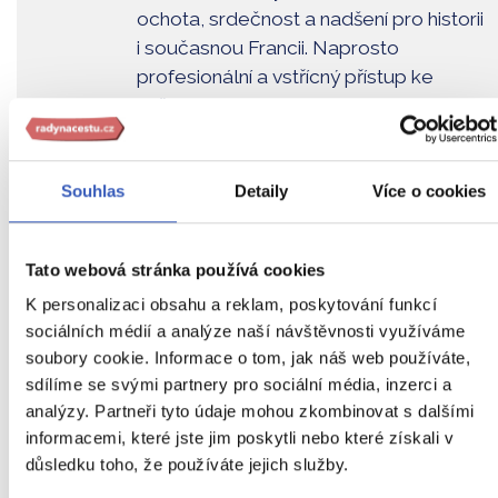
ochota, srdečnost a nadšení pro historii
i současnou Francii. Naprosto
profesionální a vstřícný přístup ke
každému z nás byl obdivuhodný.
Provence byla naším velkým snem.
Když se těšení přetavilo ve skutečnost,
Souhlas
Detaily
Více o cookies
byli jsme nadšení. Krásně sladěné
výlety se skvělým komentářem a
výbornou organizací byly…
Tato webová stránka používá cookies
Zobrazit všechny ohlasy
K personalizaci obsahu a reklam, poskytování funkcí
sociálních médií a analýze naší návštěvnosti využíváme
soubory cookie. Informace o tom, jak náš web používáte,
sdílíme se svými partnery pro sociální média, inzerci a
analýzy. Partneři tyto údaje mohou zkombinovat s dalšími
Vezměte si Paříž do dlaně
informacemi, které jste jim poskytli nebo které získali v
důsledku toho, že používáte jejich služby.
Vyberte si jeden z našich
17 zájezdů do