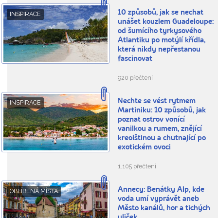
10 způsobů, jak se nechat
INSPIRACE
unášet kouzlem Guadeloupe:
od šumícího tyrkysového
Atlantiku po motýlí křídla,
která nikdy nepřestanou
fascinovat
920 přečtení
Nechte se vést rytmem
INSPIRACE
Martiniku: 10 způsobů, jak
poznat ostrov vonící
vanilkou a rumem, znějící
kreolštinou a chutnající po
exotickém ovoci
1.105 přečtení
Annecy: Benátky Alp, kde
OBLÍBENÁ MÍSTA
voda umí vyprávět aneb
Město kanálů, hor a tichých
uliček