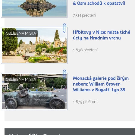
& Osm schodů k opatství!
7.514 přečtení
Hřbitovy v Nice: místa tiché
OBLÍBENÁ MÍSTA
úcty na Hradním vrchu
1.836 přečtení
Monacká galerie pod širým
OBLÍBENÁ MÍSTA
nebem: William Grover-
Williams v Bugatti typ 35
1.879 přečtení