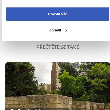
Paříže
Zájezdy do Paříže
Povolit vše
Nejbližší volný zájezd
již 16. září
Upravit
PŘEČTĚTE SI TAKÉ