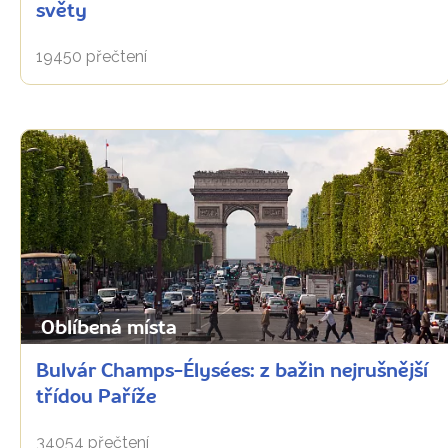
světy
19450 přečtení
Oblíbená místa
Bulvár Champs-Élysées: z bažin nejrušnější
třídou Paříže
34054 přečtení