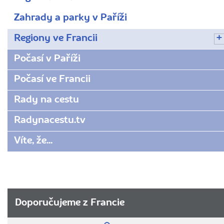
Zahrady a parky v Paříži
Regiony ve Francii
Počasí v Paříži
Počasí ve Francii
Rady na cestu
Radynacestu.tv
Víte, že...
Doporučujeme z Francie