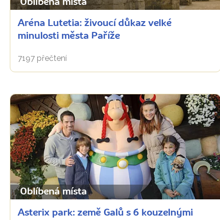
Oblíbená místa
Aréna Lutetia: živoucí důkaz velké
minulosti města Paříže
7197 přečtení
Oblíbená místa
Asterix park: země Galů s 6 kouzelnými