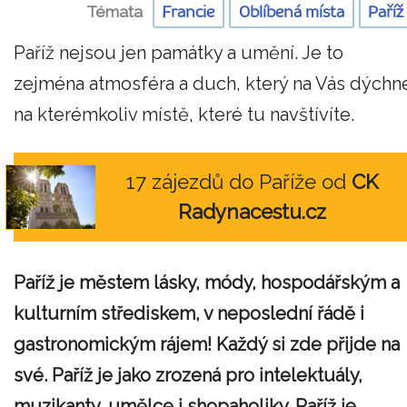
Témata
Francie
Oblíbená místa
Paříž
Paříž nejsou jen památky a umění. Je to
zejména atmosféra a duch, který na Vás dýchn
na kterémkoliv místě, které tu navštívíte.
17 zájezdů do Paříže od
CK
Radynacestu.cz
Paříž je městem lásky, módy, hospodářským a
kulturním střediskem, v neposlední řádě i
gastronomickým rájem! Každý si zde přijde na
své. Paříž je jako zrozená pro intelektuály,
muzikanty, umělce i shopaholiky. Paříž je