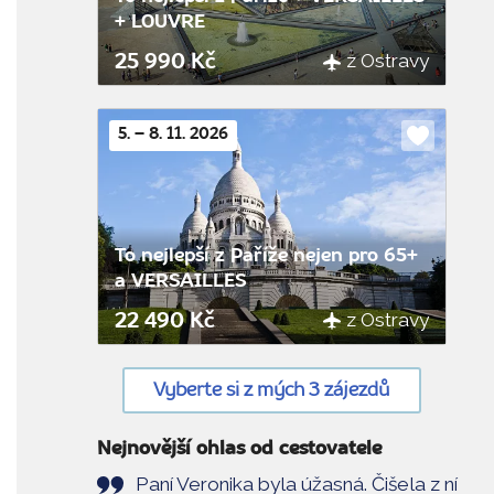
+ LOUVRE
z Ostravy
25 990 Kč
5. – 8. 11. 2026
Do
oblíbenýc
To nejlepší z Paříže nejen pro 65+
a VERSAILLES
z Ostravy
22 490 Kč
Vyberte si z mých 3 zájezdů
Nejnovější ohlas od cestovatele
Paní Veronika byla úžasná. Čišela z ní