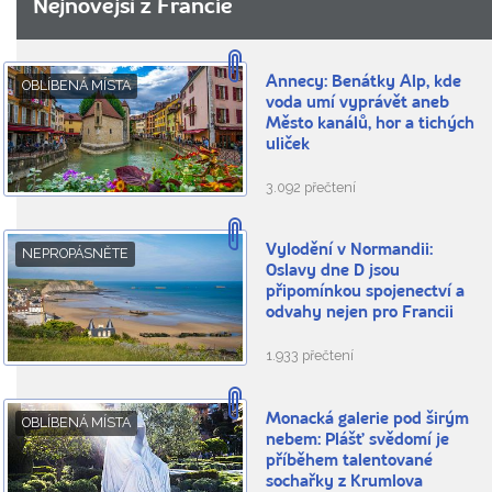
Nejnovější z Francie
Annecy: Benátky Alp, kde
OBLÍBENÁ MÍSTA
voda umí vyprávět aneb
Město kanálů, hor a tichých
uliček
3.092 přečtení
Vylodění v Normandii:
NEPROPÁSNĚTE
Oslavy dne D jsou
připomínkou spojenectví a
odvahy nejen pro Francii
1.933 přečtení
Monacká galerie pod širým
OBLÍBENÁ MÍSTA
nebem: Plášť svědomí je
příběhem talentované
sochařky z Krumlova