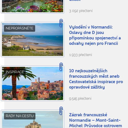
3.092 přečtení
Vylodění v Normandii:
NEPROPÁSNĚTE
Oslavy dne D jsou
připomínkou spojenectví a
odvahy nejen pro Francii
1.933 přečtení
10 nejkouzelnějších
INSPIRACE
francouzských měst aneb
Cestovatelská inspirace pro
opravdové zážitky
9.545 přečtení
Zázrak francouzské
RADY NA CESTU
Normandie – Mont-Saint-
Michel: Průvodce ostrovem