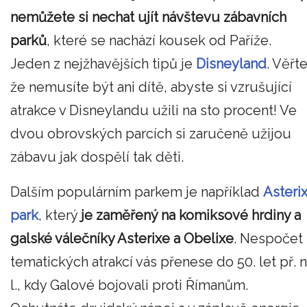
nemůžete si nechat ujít návštevu zábavních
parků
, které se nachází kousek od Paříže.
Jeden z nejžhavějších tipů je
Disneyland
. Věřte
že nemusíte být ani dítě, abyste si vzrušující
atrakce v Disneylandu užili na sto procent! Ve
dvou obrovských parcích si zaručeně užijou
zábavu jak dospělí tak děti.
Dalším populárním parkem je například
Asteri
park
, který
je zaměřený na komiksové hrdiny a
galské válečníky Asterixe a Obelixe
. Nespočet
tematických atrakcí vás přenese do 50. let př. n
l., kdy Galové bojovali proti Římanům.