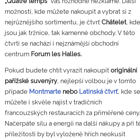
„Quatre temps“
vás rozhodně nezklame. Další
možností, kde můžete nakoupit a vybrat si z
nejrůznějšího sortimentu, je čtvrť
Châtelet
, kd
jsou jak tržnice, tak kamenné obchody. V této
čtvrti se nachází i nejznámější obchodní
centrum
Forum les Halles.
Pokud budete chtít vyrazit nakoupit
originální
pařížské suvenýry
, nejlepší volbou je v tomto
případe
Montmarte
nebo
Latinská čtvrť
, kde s
můžete i skvěle najíst v tradičních
francouzských restauracích za přiměřené ceny
Načerpáte sílu a energii na další nákupy a při t
příležitosti by byl vyloženě hřích neokusit