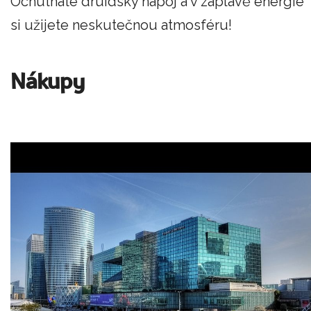
Ochutnáte druidský nápoj a v záplavě energie
si užijete neskutečnou atmosféru!
Nákupy