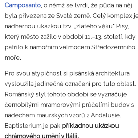
Camposanto
, o němž se tvrdí, že půda na něj
byla přivezena ze Svaté země. Celý komplex j
nádhernou ukázkou tzv. „zlatého věku“ Pisy,
který město zažilo v období 11.–13. století, kdy
patřilo k námořním velmocem Středozemního
moře.
Pro svou atypičnost si pisánská architektura
vysloužila jedinečné označení pro tuto oblast.
Románský styl tohoto období se vyznačuje
černobílými mramorovými průčelími budov s
nádechem maurských vzorů z Andalusie.
Baptisterium je pak
příkladnou ukázkou
chrámového umění v Itálii.