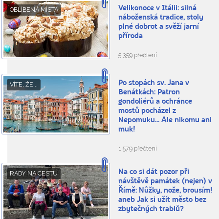
Velikonoce v Itálii: silná
OBLÍBENÁ MÍSTA
náboženská tradice, stoly
plné dobrot a svěží jarní
příroda
5.359 přečtení
Po stopách sv. Jana v
VÍTE, ŽE...
Benátkách: Patron
gondoliérů a ochránce
mostů pocházel z
Nepomuku... Ale nikomu ani
muk!
1.579 přečtení
Na co si dát pozor při
RADY NA CESTU
návštěvě památek (nejen) v
Římě: Nůžky, nože, brousím!
aneb Jak si užít město bez
zbytečných trablů?