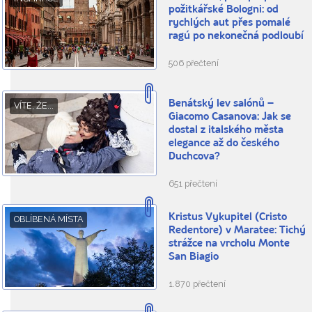
požitkářské Bologni: od
rychlých aut přes pomalé
ragú po nekonečná podloubí
506 přečtení
Benátský lev salónů –
VÍTE, ŽE...
Giacomo Casanova: Jak se
dostal z italského města
elegance až do českého
Duchcova?
651 přečtení
Kristus Vykupitel (Cristo
OBLÍBENÁ MÍSTA
Redentore) v Maratee: Tichý
strážce na vrcholu Monte
San Biagio
1.870 přečtení