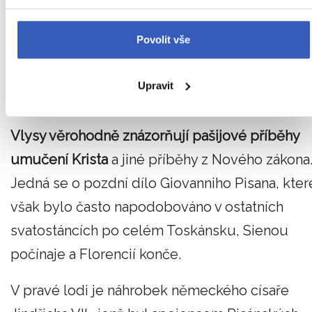
vytvořena Giovannim Pisanem na začátku 14.
století.
Původní kazatelna byla z kostela
Povolit vše
odstraněna po požáru v roce 1595 a znovu
umístěna na původní místo byla až ve 20.
Upravit
létech 20. století.
Vlysy věrohodně znázorňují pašijové příběhy
umučení Krista
a jiné příběhy z Nového zákona
Jedná se o pozdní dílo Giovanniho Pisana, kter
však bylo často napodobováno v ostatních
svatostáncích po celém Toskánsku, Sienou
počínaje a Florencií konče.
V pravé lodi je náhrobek německého císaře