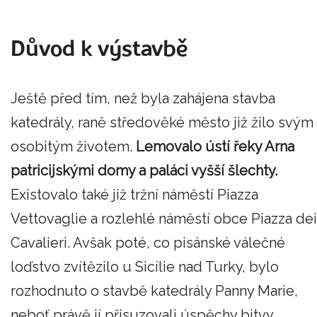
Důvod k výstavbě
Ještě před tím, než byla zahájena stavba
katedrály, raně středověké město již žilo svým
osobitým životem.
Lemovalo ústí řeky Arna
patricijskými domy a paláci vyšší šlechty.
Existovalo také již tržní náměstí Piazza
Vettovaglie a rozlehlé náměstí obce Piazza dei
Cavalieri. Avšak poté, co pisánské válečné
loďstvo zvítězilo u Sicílie nad Turky, bylo
rozhodnuto o stavbě katedrály Panny Marie,
neboť právě jí přisuzovali úspěchy bitvy.