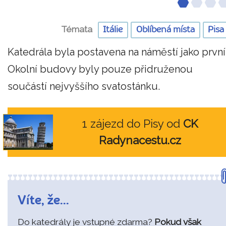
Témata
Itálie
Oblíbená místa
Pisa
Katedrála byla postavena na náměstí jako první
Okolní budovy byly pouze přidruženou
součástí nejvyššího svatostánku.
1 zájezd do Pisy od
CK
Radynacestu.cz
Víte, že...
Do katedrály je vstupné zdarma?
Pokud však