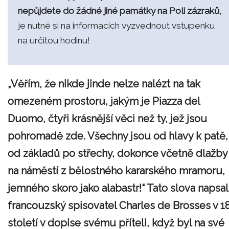
nepůjdete do žádné jiné památky na Poli zázraků,
je nutné si na informacích vyzvednout vstupenku
na určitou hodinu!
„Věřím, že nikde jinde nelze nalézt na tak
omezeném prostoru, jakým je Piazza del
Duomo, čtyři krásnější věci než ty, jež jsou
pohromadě zde. Všechny jsou od hlavy k patě,
od základů po střechy, dokonce včetně dlažby
na náměstí z bělostného kararského mramoru,
jemného skoro jako alabastr!“ Tato slova napsal
francouzský spisovatel Charles de Brosses v 18
století v dopise svému příteli, když byl na své