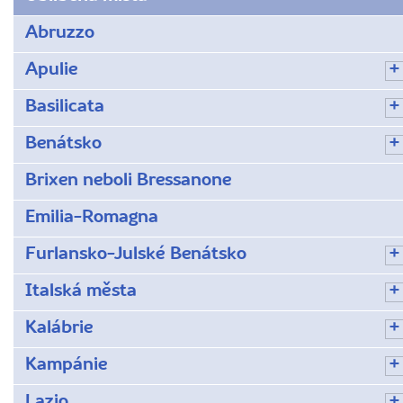
Abruzzo
Apulie
Basilicata
Benátsko
Brixen neboli Bressanone
Emilia-Romagna
Furlansko-Julské Benátsko
Italská města
Kalábrie
Kampánie
Lazio