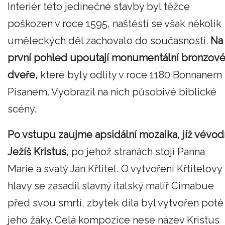
Interiér této jedinečné stavby byl těžce
poškozen v roce 1595, naštěstí se však několik
uměleckých děl zachovalo do současnosti.
Na
první pohled upoutají monumentální bronzov
dveře,
které byly odlity v roce 1180 Bonnanem
Pisanem. Vyobrazil na nich působivé biblické
scény.
Po vstupu zaujme apsidální mozaika, jíž vévod
Ježíš Kristus,
po jehož stranách stojí Panna
Marie a svatý Jan Křtitel. O vytvoření Křtitelovy
hlavy se zasadil slavný italský malíř Cimabue
před svou smrtí, zbytek díla byl vytvořen poté
jeho žáky. Celá kompozice nese název Kristus