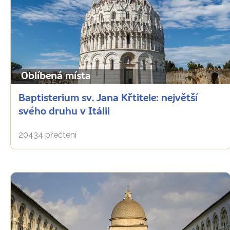
Oblíbená místa
Baptisterium sv. Jana Křtitele: největší
svého druhu v Itálii
20434 přečtení