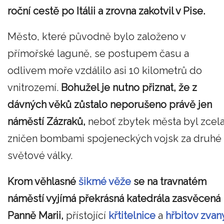
roční cestě po Itálii a zrovna zakotvil v Pise.
Město, které původně bylo založeno v
přímořské laguně, se postupem času a
odlivem moře vzdálilo asi 10 kilometrů do
vnitrozemí.
Bohužel je nutno přiznat, že z
dávných věků zůstalo neporušeno právě jen
náměstí Zázraků,
neboť zbytek města byl zcel
zničen bombami spojeneckých vojsk za druhé
světové války.
Krom věhlasné
šikmé věže
se na travnatém
náměstí vyjímá překrásná katedrála zasvěcená
Panně Marii,
přístojící
křtitelnice
a
hřbitov zvan