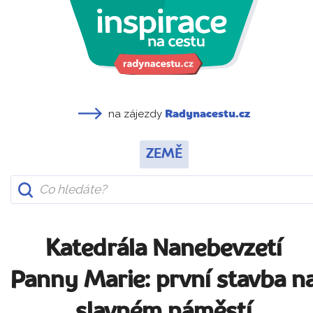
na zájezdy
Radynacestu.cz
ZEMĚ
Katedrála Nanebevzetí
Panny Marie: první stavba n
slavném náměstí