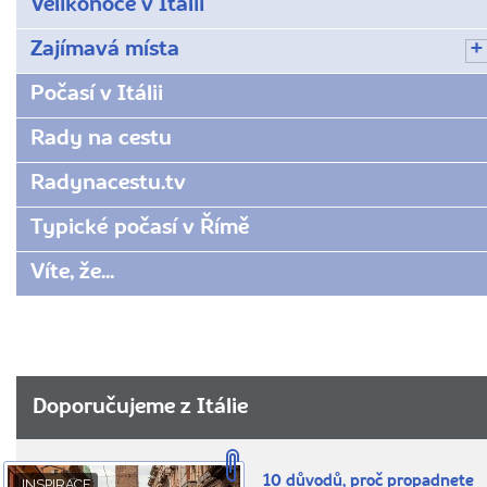
Velikonoce v Itálii
Zajímavá místa
Počasí v Itálii
Rady na cestu
Radynacestu.tv
Typické počasí v Římě
Víte, že...
Doporučujeme z Itálie
10 důvodů, proč propadnete
INSPIRACE