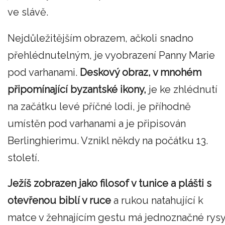
ve slávě.
Nejdůležitějším obrazem, ačkoli snadno
přehlédnutelným, je vyobrazení Panny Marie
pod varhanami.
Deskový obraz, v mnohém
připomínající byzantské ikony,
je ke zhlédnutí
na začátku levé příčné lodi, je příhodně
umístěn pod varhanami a je připisován
Berlinghierimu. Vznikl někdy na počátku 13.
století.
Ježíš zobrazen jako filosof v tunice a plášti s
otevřenou biblí v ruce
a rukou natahující k
matce v žehnajícím gestu má jednoznačné rys