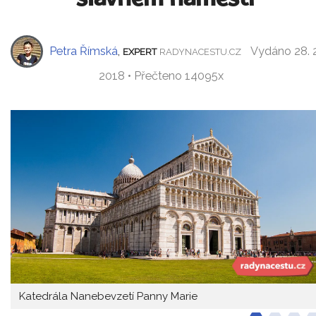
Petra Římská
,
Vydáno 28. 2
EXPERT
RADYNACESTU.CZ
2018 • Přečteno 14095x
Katedrála Nanebevzetí Panny Marie