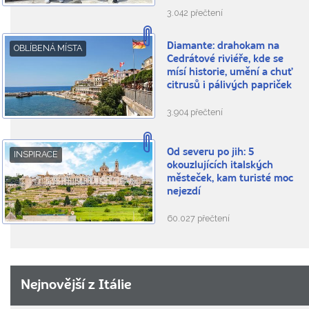
3.042 přečtení
Diamante: drahokam na
OBLÍBENÁ MÍSTA
Cedrátové riviéře, kde se
mísí historie, umění a chuť
citrusů i pálivých papriček
3.904 přečtení
Od severu po jih: 5
INSPIRACE
okouzlujících italských
městeček, kam turisté moc
nejezdí
60.027 přečtení
Nejnovější z Itálie