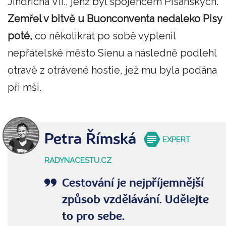
Jindřicha VII., jenž byl spojencem Pisánských.
Zemřel v bitvě u Buonconventa nedaleko Pisy
poté,
co několikrát po sobě vyplenil
nepřátelské město Sienu a následně podlehl
otravě z otrávené hostie, jež mu byla podána
při mši.
Petra Římská
EXPERT
RADYNACESTU.CZ
Cestování je nejpříjemnější
způsob vzdělávání. Udělejte
to pro sebe.