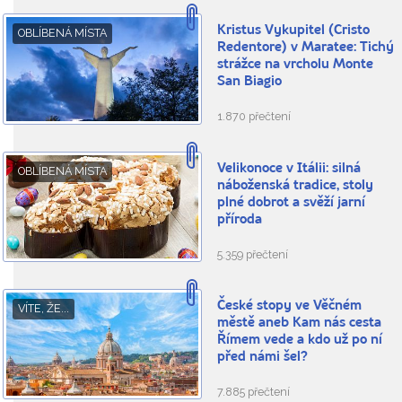
Kristus Vykupitel (Cristo
OBLÍBENÁ MÍSTA
Redentore) v Maratee: Tichý
strážce na vrcholu Monte
San Biagio
1.870 přečtení
Velikonoce v Itálii: silná
OBLÍBENÁ MÍSTA
náboženská tradice, stoly
plné dobrot a svěží jarní
příroda
5.359 přečtení
České stopy ve Věčném
VÍTE, ŽE...
městě aneb Kam nás cesta
Římem vede a kdo už po ní
před námi šel?
7.885 přečtení