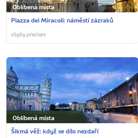
Oblíbená místa
Piazza dei Miracoli: náměstí zázraků
16969 přečtení
Oblíbená místa
Šikmá věž: když se dílo nezdaří