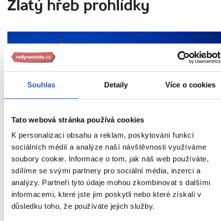
Zlatý hřeb prohlídky
Souhlas
Detaily
Více o cookies
Tato webová stránka používá cookies
K personalizaci obsahu a reklam, poskytování funkcí
Uvnitř si všimněte krásné mramorové kazatelny
sociálních médií a analýze naší návštěvnosti využíváme
soubory cookie. Informace o tom, jak náš web používáte,
sdílíme se svými partnery pro sociální média, inzerci a
Jednoznačně nejslavnějším exponátem
analýzy. Partneři tyto údaje mohou zkombinovat s dalšími
interiéru katedrály, kterou nesmíte
informacemi, které jste jim poskytli nebo které získali v
důsledku toho, že používáte jejich služby.
přehlédnout, je
krásná mramorová kazatelna