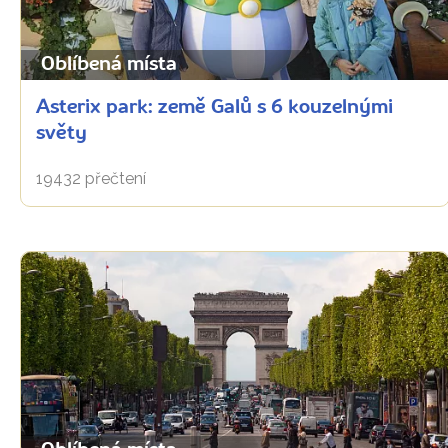
Oblíbená místa
Asterix park: země Galů s 6 kouzelnými
světy
19432 přečtení