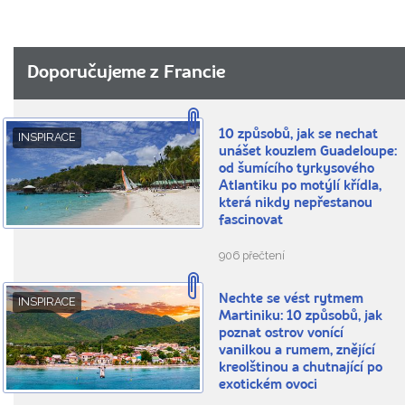
Doporučujeme z Francie
10 způsobů, jak se nechat
INSPIRACE
unášet kouzlem Guadeloupe:
od šumícího tyrkysového
Atlantiku po motýlí křídla,
která nikdy nepřestanou
fascinovat
906 přečtení
Nechte se vést rytmem
INSPIRACE
Martiniku: 10 způsobů, jak
poznat ostrov vonící
vanilkou a rumem, znějící
kreolštinou a chutnající po
exotickém ovoci