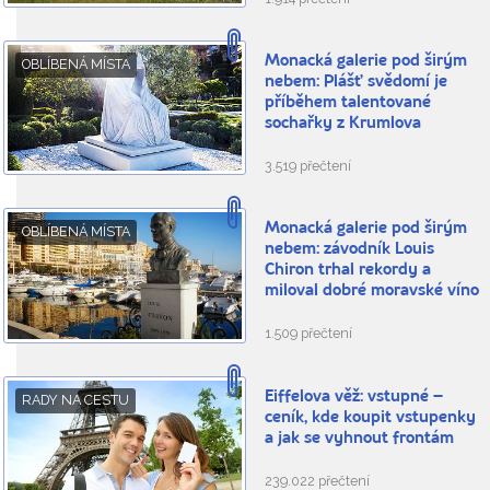
Monacká galerie pod širým
OBLÍBENÁ MÍSTA
nebem: Plášť svědomí je
příběhem talentované
sochařky z Krumlova
3.519 přečtení
Monacká galerie pod širým
OBLÍBENÁ MÍSTA
nebem: závodník Louis
Chiron trhal rekordy a
miloval dobré moravské víno
1.509 přečtení
Eiffelova věž: vstupné –
RADY NA CESTU
ceník, kde koupit vstupenky
a jak se vyhnout frontám
239.022 přečtení