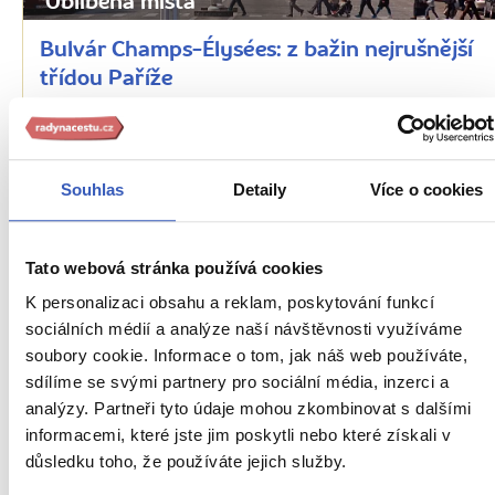
Oblíbená místa
Bulvár Champs-Élysées: z bažin nejrušnější
třídou Paříže
34033 přečtení
Souhlas
Detaily
Více o cookies
Tato webová stránka používá cookies
K personalizaci obsahu a reklam, poskytování funkcí
sociálních médií a analýze naší návštěvnosti využíváme
soubory cookie. Informace o tom, jak náš web používáte,
sdílíme se svými partnery pro sociální média, inzerci a
analýzy. Partneři tyto údaje mohou zkombinovat s dalšími
Oblíbená místa
informacemi, které jste jim poskytli nebo které získali v
důsledku toho, že používáte jejich služby.
Bulvár Saint Michel: Mekka francouzské