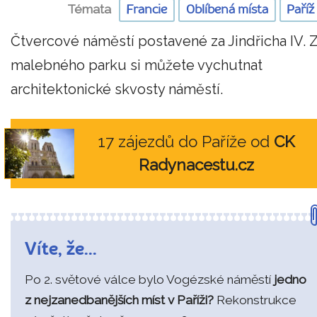
Témata
Francie
Oblíbená místa
Paříž
Čtvercové náměstí postavené za Jindřicha IV. 
malebného parku si můžete vychutnat
architektonické skvosty náměstí.
17 zájezdů do Paříže od
CK
Radynacestu.cz
Víte, že...
Po 2. světové válce bylo Vogézské náměstí
jedno
z nejzanedbanějších míst v Paříži?
Rekonstrukce