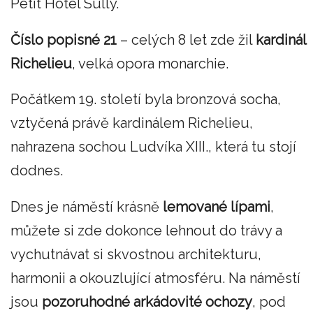
Petit Hotel Sully.
Číslo popisné 21
– celých 8 let zde žil
kardinál
Richelieu
, velká opora monarchie.
Počátkem 19. století byla bronzová socha,
vztyčená právě kardinálem Richelieu,
nahrazena sochou Ludvíka XIII., která tu stojí
dodnes.
Dnes je náměstí krásně
lemované lípami
,
můžete si zde dokonce lehnout do trávy a
vychutnávat si skvostnou architekturu,
harmonii a okouzlující atmosféru. Na náměstí
jsou
pozoruhodné arkádovité ochozy
, pod