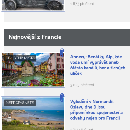
1.873 přečtení
Nejnovější z Francie
Annecy: Benátky Alp, kde
OBLÍBENÁ MÍSTA
voda umí vyprávět aneb
Město kanálů, hor a tichých
uliček
3.023 přečtení
Vylodění v Normandii:
NEPROPÁSNĚTE
Oslavy dne D jsou
připomínkou spojenectví a
odvahy nejen pro Francii
1.914 přečtení