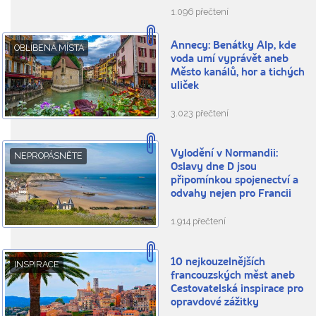
1.096 přečtení
Annecy: Benátky Alp, kde
OBLÍBENÁ MÍSTA
voda umí vyprávět aneb
Město kanálů, hor a tichých
uliček
3.023 přečtení
Vylodění v Normandii:
NEPROPÁSNĚTE
Oslavy dne D jsou
připomínkou spojenectví a
odvahy nejen pro Francii
1.914 přečtení
10 nejkouzelnějších
INSPIRACE
francouzských měst aneb
Cestovatelská inspirace pro
opravdové zážitky