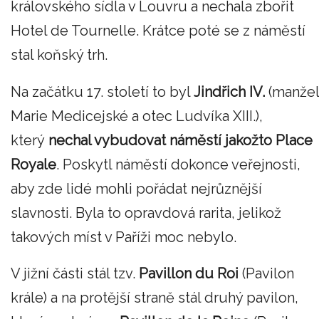
královského sídla v Louvru a nechala zbořit
Hotel de Tournelle. Krátce poté se z náměstí
stal koňský trh.
Na začátku 17. století to byl
Jindřich IV.
(manžel
Marie Medicejské a otec Ludvíka XIII.),
který
nechal vybudovat náměstí jakožto Place
Royale
. Poskytl náměstí dokonce veřejnosti,
aby zde lidé mohli pořádat nejrůznější
slavnosti. Byla to opravdová rarita, jelikož
takových míst v Paříži moc nebylo.
V jižní části stál tzv.
Pavillon du Roi
(Pavilon
krále) a na protější straně stál druhý pavilon,