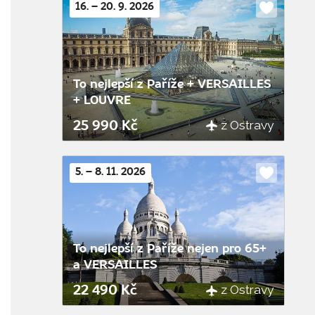
16. – 20. 9. 2026
Do
oblíbenýc
To nejlepší z Paříže + VERSAILLES
+ LOUVRE
z Ostravy
25 990 Kč
5. – 8. 11. 2026
Do
oblíbenýc
To nejlepší z Paříže nejen pro 65+
a VERSAILLES
z Ostravy
22 490 Kč