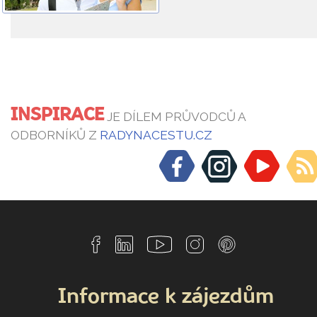
INSPIRACE
JE DÍLEM PRŮVODCŮ A
ODBORNÍKŮ Z
RADYNACESTU.CZ
Informace k zájezdům