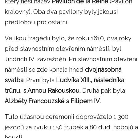
který nesl název
Pavillon de la Reine
(Pavilon
královny). Oba dva pavilony byly jakousi
předlohou pro ostatní.
Velikou tragédií bylo, že roku 1610, dva roky
před slavnostním otevřením náměstí, byl
Jindřich IV. zavražděn. Při slavnostním otevření
náměstí se zde konala hned
dvojnásobná
svatba
. První byla
Ludvíka XIII., následníka
trůnu, s Annou Rakouskou
. Druhá pak byla
Alžběty Francouzské s Filipem IV
.
Tuto úžasnou ceremonii doprovázelo 1 300
jezdců za zvuku 150 trubek a 80 dud, hobojů a
houslí.