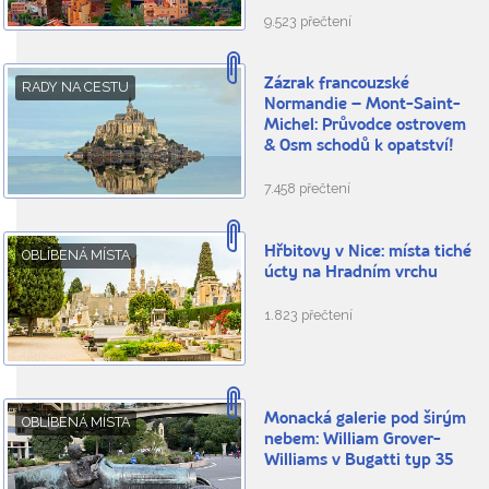
9.523 přečtení
Zázrak francouzské
RADY NA CESTU
Normandie – Mont-Saint-
Michel: Průvodce ostrovem
& Osm schodů k opatství!
7.458 přečtení
Hřbitovy v Nice: místa tiché
OBLÍBENÁ MÍSTA
úcty na Hradním vrchu
1.823 přečtení
Monacká galerie pod širým
OBLÍBENÁ MÍSTA
nebem: William Grover-
Williams v Bugatti typ 35