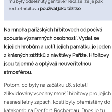
mu byly odseknuty genitálie? Říká se, že je pak
ředitel hřbitova
používal jako těžítko
.
Na mnoha pařížských hřbitovech odpočívá
spousta významných osobností. Vydat se
k jejich hrobům a uctít jejich památku je jeden
z krásných zážitků z návštěvy Paříže. Hřbitovy
jsou tajemné a oplývají neuvěřitelnou
atmosférou.
Potom, co byly na začátku 18. století
zlikvidovány všechny menší hřbitovy pro jejich
nesnesitelný zápach, kosti byly přemístěny do
katakomb na Denfert-Rochereau. Dnes je tu