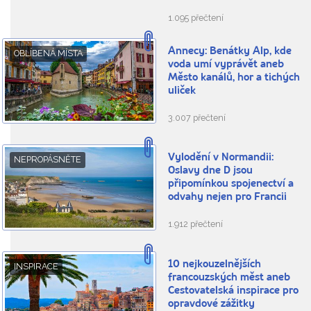
1.095 přečtení
Annecy: Benátky Alp, kde
OBLÍBENÁ MÍSTA
voda umí vyprávět aneb
Město kanálů, hor a tichých
uliček
3.007 přečtení
Vylodění v Normandii:
NEPROPÁSNĚTE
Oslavy dne D jsou
připomínkou spojenectví a
odvahy nejen pro Francii
1.912 přečtení
10 nejkouzelnějších
INSPIRACE
francouzských měst aneb
Cestovatelská inspirace pro
opravdové zážitky