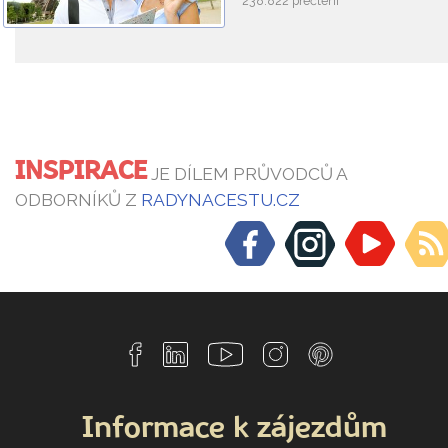
238.822 přečtení
INSPIRACE
JE DÍLEM PRŮVODCŮ A
ODBORNÍKŮ Z
RADYNACESTU.CZ
Informace k zájezdům