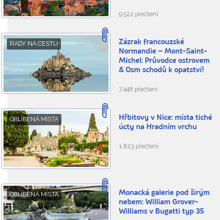
9.522 přečtení
Zázrak francouzské
RADY NA CESTU
Normandie – Mont-Saint-
Michel: Průvodce ostrovem
& Osm schodů k opatství!
7.448 přečtení
Hřbitovy v Nice: místa tiché
OBLÍBENÁ MÍSTA
úcty na Hradním vrchu
1.823 přečtení
Monacká galerie pod širým
OBLÍBENÁ MÍSTA
nebem: William Grover-
Williams v Bugatti typ 35