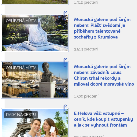
1.912 přečtení
Monacká galerie pod širým
OBLÍBENÁ MÍSTA
nebem: Plášť svědomí je
příběhem talentované
sochařky z Krumlova
3.519 přečtení
Monacká galerie pod širým
OBLÍBENÁ MÍSTA
nebem: závodník Louis
Chiron trhal rekordy a
miloval dobré moravské víno
1.509 přečtení
Eiffelova věž: vstupné –
RADY NA CESTU
ceník, kde koupit vstupenky
a jak se vyhnout frontám