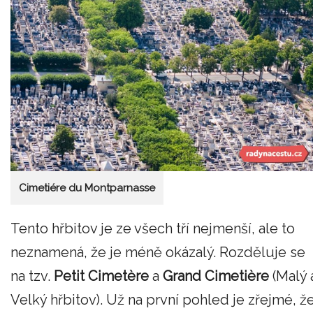
Cimetiére du Montparnasse
Tento hřbitov je ze všech tří nejmenší, ale to
neznamená, že je méně okázalý. Rozděluje se
na tzv.
Petit Cimetère
a
Grand Cimetière
(Malý 
Velký hřbitov). Už na první pohled je zřejmé, ž