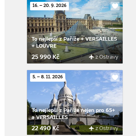
16. – 20. 9. 2026
Do
oblíbenýc
To nejlepší z Paříže + VERSAILLES
+ LOUVRE
z Ostravy
25 990 Kč
5. – 8. 11. 2026
Do
oblíbenýc
To nejlepší z Paříže nejen pro 65+
a VERSAILLES
z Ostravy
22 490 Kč