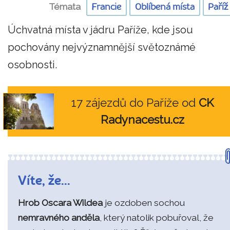
Témata
Francie
Oblíbená místa
Paříž
Úchvatná místa v jádru Paříže, kde jsou
pochovány nejvýznamnější světoznámé
osobnosti.
17 zájezdů do Paříže od
CK
Radynacestu.cz
Víte, že...
Hrob Oscara Wildea
je ozdoben sochou
nemravného anděla
, který natolik pobuřoval, že