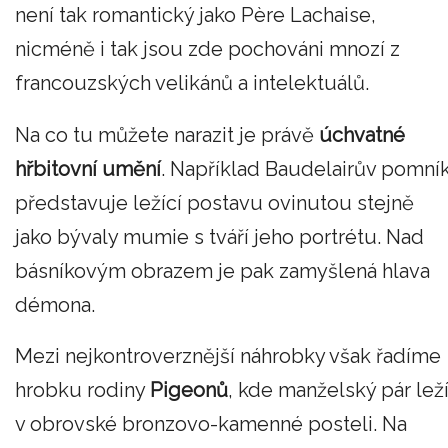
není tak romantický jako Père Lachaise,
nicméně i tak jsou zde pochováni mnozí z
francouzských velikánů a intelektuálů.
Na co tu můžete narazit je právě
úchvatné
hřbitovní umění
. Například Baudelairův pomní
představuje ležící postavu ovinutou stejně
jako bývaly mumie s tváří jeho portrétu. Nad
básníkovým obrazem je pak zamyšlená hlava
démona.
Mezi nejkontroverznější náhrobky však řadíme
hrobku rodiny
Pigeonů
, kde manželský pár lež
v obrovské bronzovo-kamenné posteli. Na