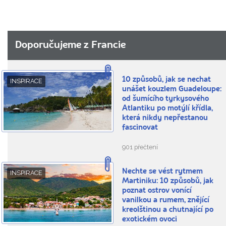
Doporučujeme z Francie
10 způsobů, jak se nechat
INSPIRACE
unášet kouzlem Guadeloupe:
od šumícího tyrkysového
Atlantiku po motýlí křídla,
která nikdy nepřestanou
fascinovat
901 přečtení
Nechte se vést rytmem
INSPIRACE
Martiniku: 10 způsobů, jak
poznat ostrov vonící
vanilkou a rumem, znějící
kreolštinou a chutnající po
exotickém ovoci