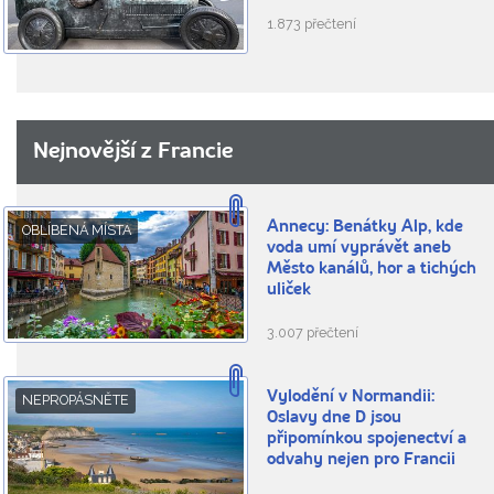
1.873 přečtení
Nejnovější z Francie
Annecy: Benátky Alp, kde
OBLÍBENÁ MÍSTA
voda umí vyprávět aneb
Město kanálů, hor a tichých
uliček
3.007 přečtení
Vylodění v Normandii:
NEPROPÁSNĚTE
Oslavy dne D jsou
připomínkou spojenectví a
odvahy nejen pro Francii