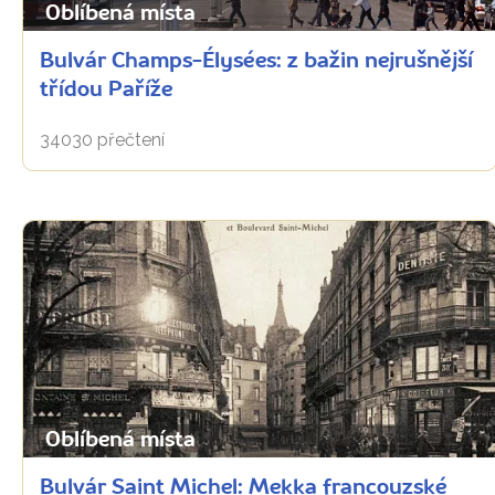
Oblíbená místa
Bulvár Champs-Élysées: z bažin nejrušnější
třídou Paříže
34030 přečtení
Oblíbená místa
Bulvár Saint Michel: Mekka francouzské