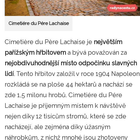
Cimetiére du Pére Lachaise
Cimetière du Père Lachaise je
největším
pařížským hřbitovem
a bývá považován za
nejobdivuhodnější místo odpočinku slavných
lidí
. Tento hřbitov založil v roce 1904 Napoleon
rozkládá se na ploše 44 hektarů a nachází se
zde 1,5 milonu hrobů. Cimetiére du Pére
Lachaise je příjemným místem k návštěvě
nejen díky 12 tisícům stromů, které se zde
nacházejí, ale zejména díky úžasným
náhrobkům, z nichž mnohé jsou zhotoveny