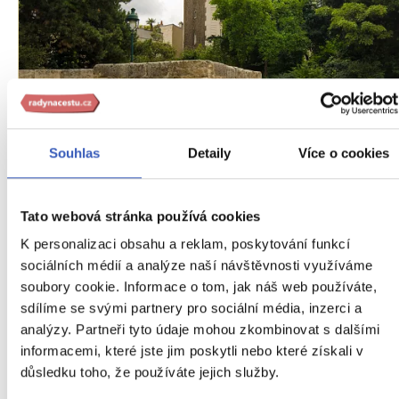
Oblíbená místa
Souhlas
Detaily
Více o cookies
Aréna Lutetia: živoucí důkaz velké
minulosti města Paříže
Tato webová stránka používá cookies
7193 přečtení
K personalizaci obsahu a reklam, poskytování funkcí
sociálních médií a analýze naší návštěvnosti využíváme
soubory cookie. Informace o tom, jak náš web používáte,
sdílíme se svými partnery pro sociální média, inzerci a
analýzy. Partneři tyto údaje mohou zkombinovat s dalšími
informacemi, které jste jim poskytli nebo které získali v
důsledku toho, že používáte jejich služby.