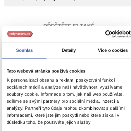
PŘEČTĚTE SI TAKÉ
Souhlas
Detaily
Více o cookies
Tato webová stránka používá cookies
K personalizaci obsahu a reklam, poskytování funkcí
sociálních médií a analýze naší návštěvnosti využíváme
soubory cookie. Informace o tom, jak náš web používáte,
sdílíme se svými partnery pro sociální média, inzerci a
Oblíbená místa
analýzy. Partneři tyto údaje mohou zkombinovat s dalšími
Alberobello: bílá romantika na první i na
informacemi, které jste jim poskytli nebo které získali v
důsledku toho, že používáte jejich služby.
druhý pohled