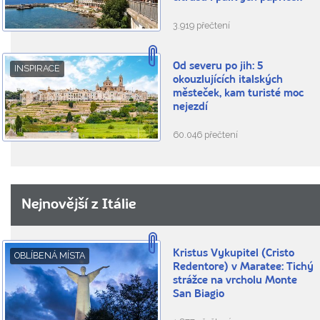
3.919 přečtení
Od severu po jih: 5
INSPIRACE
okouzlujících italských
městeček, kam turisté moc
nejezdí
60.046 přečtení
Nejnovější z Itálie
Kristus Vykupitel (Cristo
OBLÍBENÁ MÍSTA
Redentore) v Maratee: Tichý
strážce na vrcholu Monte
San Biagio