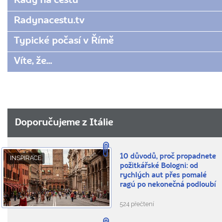
Rady na cestu
Radynacestu.tv
Typické počasí v Římě
Víte, že...
Doporučujeme z Itálie
10 důvodů, proč propadnete
INSPIRACE
požitkářské Bologni: od
rychlých aut přes pomalé
ragú po nekonečná podloubí
524 přečtení