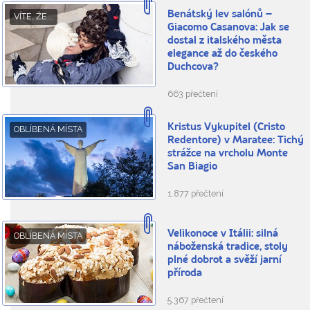
Benátský lev salónů –
VÍTE, ŽE...
Giacomo Casanova: Jak se
dostal z italského města
elegance až do českého
Duchcova?
663 přečtení
Kristus Vykupitel (Cristo
OBLÍBENÁ MÍSTA
Redentore) v Maratee: Tichý
strážce na vrcholu Monte
San Biagio
1.877 přečtení
Velikonoce v Itálii: silná
OBLÍBENÁ MÍSTA
náboženská tradice, stoly
plné dobrot a svěží jarní
příroda
5.367 přečtení