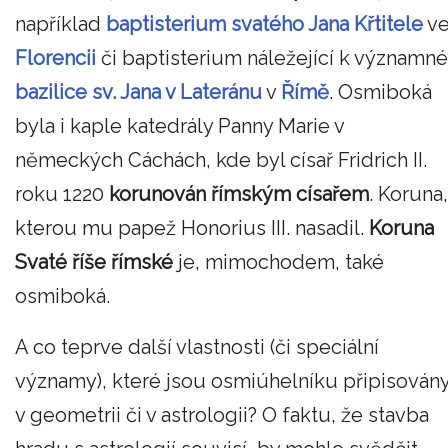
například
baptisterium svatého Jana Křtitele
v
Florencii
či baptisterium náležející k významné
bazilice sv. Jana v Lateránu
v
Římě
. Osmiboká
byla i kaple katedrály Panny Marie v
německých Cáchách, kde byl císař Fridrich II.
roku 1220
korunován římským císařem
. Koruna,
kterou mu papež Honorius III. nasadil.
Koruna
Svaté říše římské
je, mimochodem, také
osmiboká.
A co teprve další vlastnosti (či speciální
významy), které jsou osmiúhelníku připisován
v geometrii či v astrologii? O faktu, že stavba