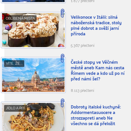
1.877 přečtení
Velikonoce v Itálii: silná
OBLÍBENÁ MÍSTA
náboženská tradice, stoly
plné dobrot a svěží jarní
příroda
5.367 přečtení
České stopy ve Věčném
VÍTE, ŽE...
městě aneb Kam nás cesta
Římem vede a kdo už po ní
před námi šel?
8.113 přečtení
Dobroty italské kuchyně:
JÍDLO A PITÍ
Addormentasuocere a
strozzapreti aneb Ne
všechno se dá přeložit