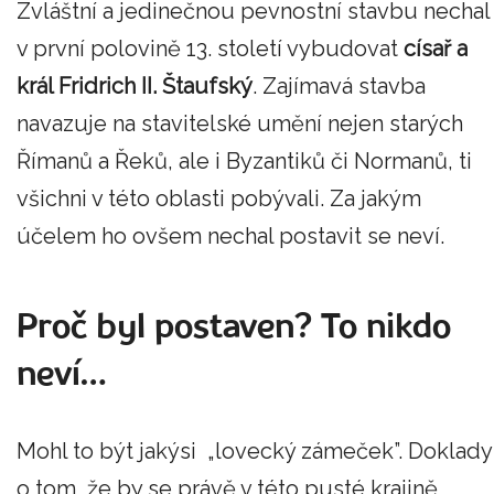
Zvláštní a jedinečnou pevnostní stavbu nechal
v první polovině 13. století vybudovat
císař a
král Fridrich II. Štaufský
. Zajímavá stavba
navazuje na stavitelské umění nejen starých
Římanů a Řeků, ale i Byzantiků či Normanů, ti
všichni v této oblasti pobývali. Za jakým
účelem ho ovšem nechal postavit se neví.
Proč byl postaven? To nikdo
neví…
Mohl to být jakýsi „lovecký zámeček”. Doklady
o tom, že by se právě v této pusté krajině