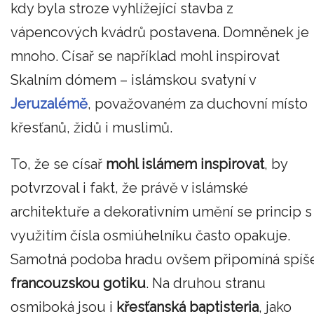
kdy byla stroze vyhlížející stavba z
vápencových kvádrů postavena. Domněnek je
mnoho. Císař se například mohl inspirovat
Skalním dómem – islámskou svatyní v
Jeruzalémě
, považovaném za duchovní místo
křesťanů, židů i muslimů.
To, že se císař
mohl islámem inspirovat
, by
potvrzoval i fakt, že právě v islámské
architektuře a dekorativním umění se princip s
využitím čísla osmiúhelníku často opakuje.
Samotná podoba hradu ovšem připomíná spíš
francouzskou gotiku
. Na druhou stranu
osmiboká jsou i
křesťanská baptisteria
, jako