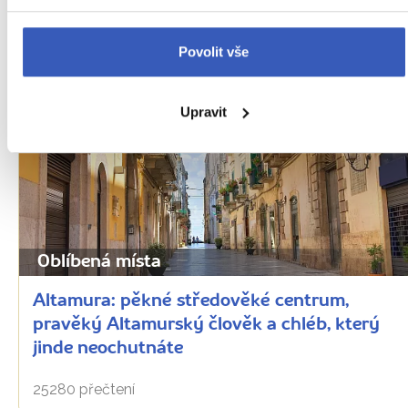
80169 přečtení
Povolit vše
Upravit
Oblíbená místa
Altamura: pěkné středověké centrum,
pravěký Altamurský člověk a chléb, který
jinde neochutnáte
25280 přečtení