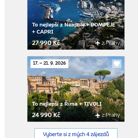
oblíbenýc
To nejlepší z Neapole + POMPEJE
+ CAPRI
z Prahy
27 990 Kč
17. – 21. 9. 2026
Do
oblíbenýc
To nejlepší z Říma + TIVOLI
z Prahy
24 990 Kč
Vyberte si z mých 4 zájezdů