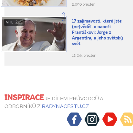
2.096 přečtení
17 zajímavostí, které jste
VÍTE, ŽE...
(ne)věděli o papeži
Františkovi: Jorge z
Argentiny a jeho světský
svět
12.644 přečtení
INSPIRACE
JE DÍLEM PRŮVODCŮ A
ODBORNÍKŮ Z
RADYNACESTU.CZ