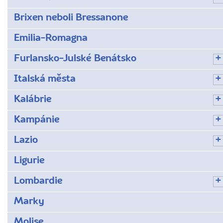
Brixen neboli Bressanone
Emilia-Romagna
Furlansko-Julské Benátsko
Italská města
Kalábrie
Kampánie
Lazio
Ligurie
Lombardie
Marky
Molise