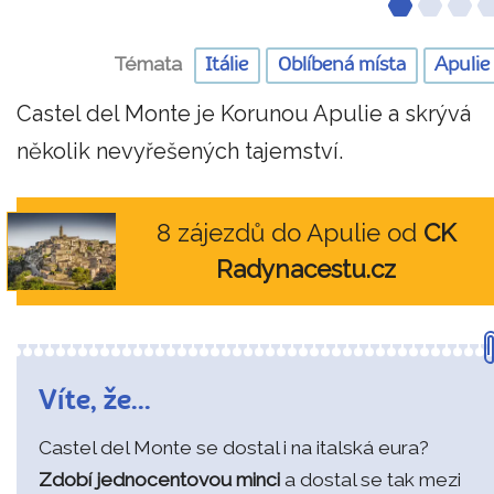
Témata
Itálie
Oblíbená místa
Apulie
Castel del Monte je Korunou Apulie a skrývá
několik nevyřešených tajemství.
8 zájezdů do Apulie od
CK
Radynacestu.cz
Víte, že...
Castel del Monte se dostal i na italská eura?
Zdobí jednocentovou minci
a dostal se tak mezi