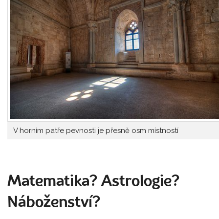
V horním patře pevnosti je přesně osm místností
Matematika? Astrologie?
Náboženství?