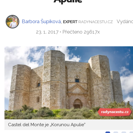
Barbora Šupíková
,
Vydán
EXPERT
RADYNACESTU.CZ
23. 1. 2017 • Přečteno 29617x
Castel del Monte je „Korunou Apulie”