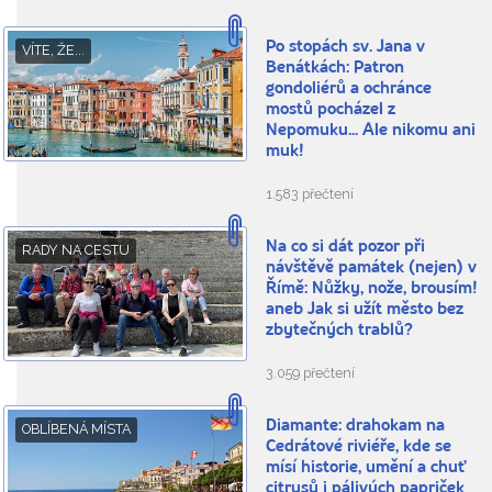
Po stopách sv. Jana v
VÍTE, ŽE...
Benátkách: Patron
gondoliérů a ochránce
mostů pocházel z
Nepomuku... Ale nikomu ani
muk!
1.583 přečtení
Na co si dát pozor při
RADY NA CESTU
návštěvě památek (nejen) v
Římě: Nůžky, nože, brousím!
aneb Jak si užít město bez
zbytečných trablů?
3.059 přečtení
Diamante: drahokam na
OBLÍBENÁ MÍSTA
Cedrátové riviéře, kde se
mísí historie, umění a chuť
citrusů i pálivých papriček