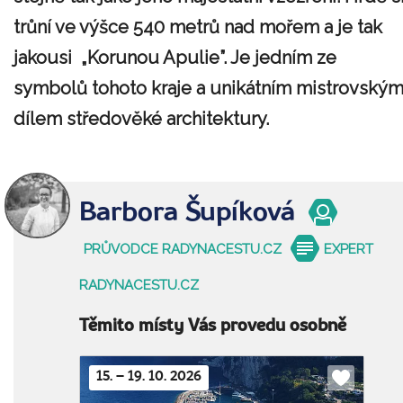
trůní ve výšce 540 metrů nad mořem a je tak
jakousi „Korunou Apulie”. Je jedním ze
symbolů tohoto kraje a unikátním mistrovský
dílem středověké architektury.
Barbora Šupíková
PRŮVODCE RADYNACESTU.CZ
EXPERT
RADYNACESTU.CZ
Těmito místy Vás provedu osobně
15. – 19. 10. 2026
Do