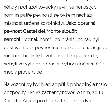
někdy nacházel lovecký revír, se nenašly, v
horním patře pevnosti se ovšem nachází
místnost určená sokolnictví.
Jako obranná
pevnost Castel del Monte sloužit
nemohl.
Jednak neměl co bránit, jednak byl
postaven bez pevnostních příkopů a navíc jso
místní schodiště levotočivá. Tím pádem by
nebyli ve výhodě obránci, nýbrž útočníci držící
meč v pravé ruce.
Na vězení by byl hrad až příliš pohodlný a málo
bezpečný, i když záznamy hovoří o tom, že tu
Karel I. z Anjou po dlouhá léta držel dva