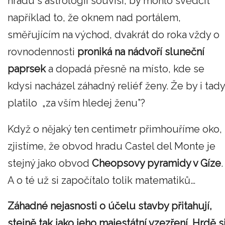
hradu s astrologií souvisí, by mohlo svědčit
například to, že oknem nad portálem,
směřujícím na východ, dvakrát do roka vždy o
rovnodennosti
proniká na nádvoří sluneční
paprsek
a dopadá přesně na místo, kde se
kdysi nacházel záhadný reliéf ženy. Že by i tady
platilo „za vším hledej ženu”?
Když o nějaký ten centimetr přimhouříme oko,
zjistíme, že obvod hradu Castel del Monte je
stejný jako obvod
Cheopsovy pyramidy v Gíze
.
A o té už si započítalo tolik matematiků…
Záhadné nejasnosti o účelu stavby přitahují,
stejně tak jako jeho majestátní vzezření. Hrdě s