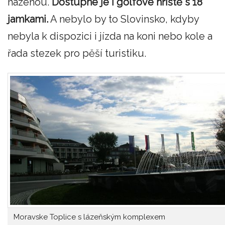
házenou.
Dostupné je i golfové hřiště s 18
jamkami.
A nebylo by to Slovinsko, kdyby
nebyla k dispozici i jízda na koni nebo kole a
řada stezek pro pěší turistiku.
Moravske Toplice s lázeňským komplexem