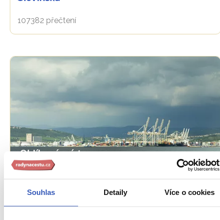
107382 přečtení
Oblíbená místa
Koper: pod drsnou slupkou se skrývá
sympatické město
Souhlas
Detaily
Více o cookies
31605 přečtení