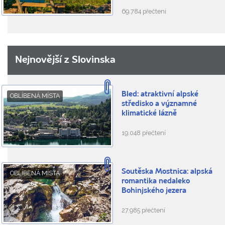
69.784 přečtení
Nejnovější z Slovinska
Bled: atraktivní alpské
OBLÍBENÁ MÍSTA
středisko a významné
klimatické lázně
19.048 přečtení
Soutěska Mostnica: alpská
OBLÍBENÁ MÍSTA
romantika nedaleko
Bohinjského jezera
27.985 přečtení