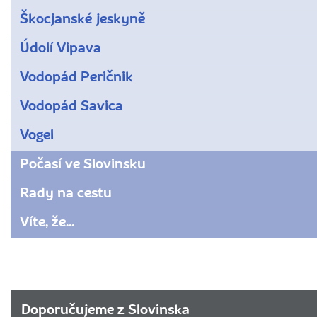
Škocjanské jeskyně
Údolí Vipava
Vodopád Peričnik
Vodopád Savica
Vogel
Počasí ve Slovinsku
Rady na cestu
Víte, že...
Doporučujeme z Slovinska