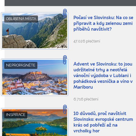
Počasí ve Slovinsku: Na co se
OBLÍBENÁ MÍSTA
připravit a kdy zelenou zemi
příběhů navštívit?
47.026 přečtení
Advent ve Slovinsku: to jsou
NEPROPÁSNĚTE
udržitelné trhy a neotřelá
vánoční výzdoba v Lublani i
pohádková vesnička a víno v
Mariboru
6.716 přečtení
10 důvodů, proč navštívit
INSPIRACE
Slovinsko: evropské centrum
krás od pobřeží až na
vrcholky hor