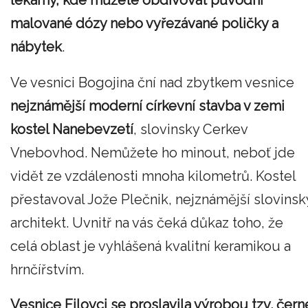
lékárny, kde můžete obdivovat původní
malované dózy nebo vyřezávané poličky a
nábytek
.
Ve vesnici Bogojina ční nad zbytkem vesnice
nejznámější moderní církevní stavba v zemi
kostel Nanebevzetí
, slovinsky Cerkev
Vnebovhod. Nemůžete ho minout, neboť jde
vidět ze vzdálenosti mnoha kilometrů. Kostel
přestavoval Jože Plečnik, nejznámější slovinsk
architekt. Uvnitř na vás čeká důkaz toho, že
celá oblast je vyhlášená kvalitní keramikou a
hrnčířstvím.
Vesnice Filovci se proslavila výrobou tzv. čern