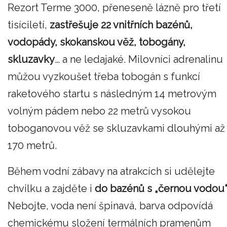
Rezort Terme 3000, přeneseně lázně pro třetí
tisíciletí,
zastřešuje 22 vnitřních bazénů,
vodopády, skokanskou věž, tobogány,
skluzavky
… a ne ledajaké. Milovníci adrenalinu
můžou vyzkoušet třeba tobogán s funkcí
raketového startu s následným 14 metrovým
volným pádem nebo 22 metrů vysokou
toboganovou věž se skluzavkami dlouhými až
170 metrů.
Během vodní zábavy na atrakcích si udělejte
chvilku a zajděte i
do bazénů s „černou vodou
Nebojte, voda není špinavá, barva odpovídá
chemickému složení termálních pramenům