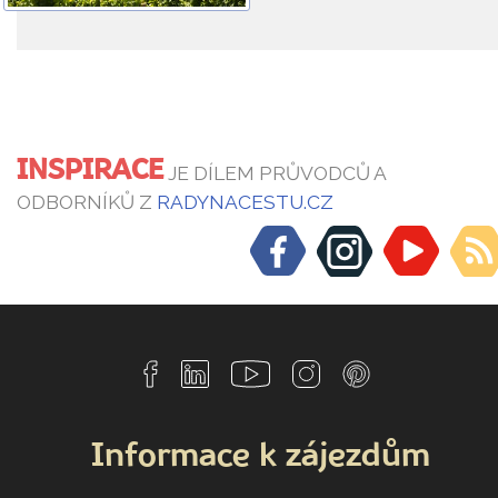
INSPIRACE
JE DÍLEM PRŮVODCŮ A
ODBORNÍKŮ Z
RADYNACESTU.CZ
Informace k zájezdům