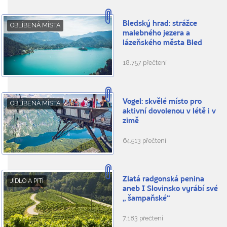
Bledský hrad: strážce
OBLÍBENÁ MÍSTA
malebného jezera a
lázeňského města Bled
18.757 přečtení
Vogel: skvělé místo pro
OBLÍBENÁ MÍSTA
aktivní dovolenou v létě i v
zimě
64.513 přečtení
Zlatá radgonská penina
JÍDLO A PITÍ
aneb I Slovinsko vyrábí své
„ šampaňské“
7.183 přečtení