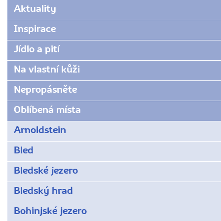
www.radynacestu.cz/magazin/moravske-
Aktuality
toplice/
Inspirace
Jídlo a pití
Na vlastní kůži
Nepropásněte
Oblíbená místa
Arnoldstein
Bled
Bledské jezero
Bledský hrad
Bohinjské jezero