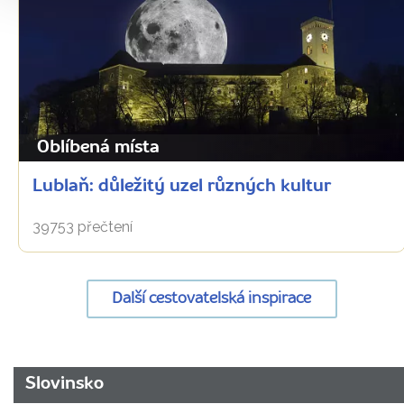
Oblíbená místa
Lublaň: důležitý uzel různých kultur
39753 přečtení
Další cestovatelská inspirace
URL
Slovinsko
stránky: