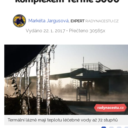
Markéta Jargusová
,
EXPERT
RADYNACESTU.CZ
Vydáno 22. 1. 2017 • Přečteno 30565x
Termální lázně mají teplotu léčebné vody až 72 stupňů