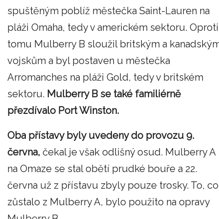
spuštěným poblíž městečka Saint-Lauren na
pláži Omaha, tedy v americkém sektoru. Oproti
tomu Mulberry B sloužil britským a kanadský
vojskům a byl postaven u městečka
Arromanches na pláži Gold, tedy v britském
sektoru.
Mulberry B se také familiérně
přezdívalo Port Winston.
Oba přístavy byly uvedeny do provozu 9.
června,
čekal je však odlišný osud. Mulberry A
na Omaze se stal obětí prudké bouře a 22.
června už z přístavu zbyly pouze trosky. To, co
zůstalo z Mulberry A, bylo použito na opravy
Mulberry B.