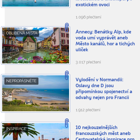
exotickém ovoci
1.096 přečtení
Annecy: Benátky Alp, kde
OBLÍBENÁ MÍSTA
voda umí vyprávět aneb
Město kanálů, hor a tichých
uliček
3.017 přečtení
Vylodění v Normandii:
NEPROPÁSNĚTE
Oslavy dne D jsou
připomínkou spojenectví a
odvahy nejen pro Francii
1.912 přečtení
10 nejkouzelnějších
INSPIRACE
francouzských měst aneb
Cestovatelská inspirace pro