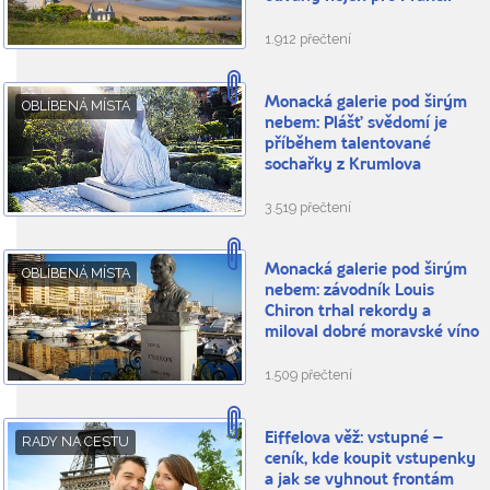
1.912 přečtení
Monacká galerie pod širým
OBLÍBENÁ MÍSTA
nebem: Plášť svědomí je
příběhem talentované
sochařky z Krumlova
3.519 přečtení
Monacká galerie pod širým
OBLÍBENÁ MÍSTA
nebem: závodník Louis
Chiron trhal rekordy a
miloval dobré moravské víno
1.509 přečtení
Eiffelova věž: vstupné –
RADY NA CESTU
ceník, kde koupit vstupenky
a jak se vyhnout frontám