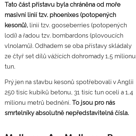
Tato část přístavu byla chráněna od moře
masivní linií tzv. phoenixes (potopených
kesonů),
linií tzv. gooseberries (potopených
lodí) a řadou tzv. bombardons (plovoucích
vlnolamů). Odhadem se oba přístavy skládaly
ze čtyř set dílů vážících dohromady 1,5 milionu
tun.
Prý jen na stavbu kesonů spotřebovali v Anglii
250 tisíc kubíků betonu, 31 tisíc tun oceli a 1,4
milionu metrů bednění.
To jsou pro nás
smrtelníky absolutně nepředstavitelná čísla.