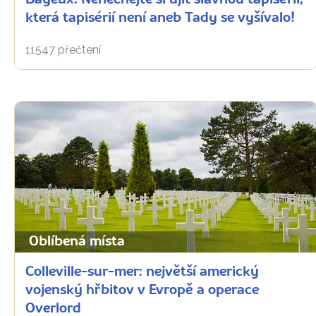
Bayeux: Nenechejte si ujít slavnou tapisérii,
která tapisérií není aneb Tady se vyšívalo!
11547 přečtení
Oblíbená místa
Colleville-sur-mer: největší americký
vojenský hřbitov v Evropě a operace
Overlord