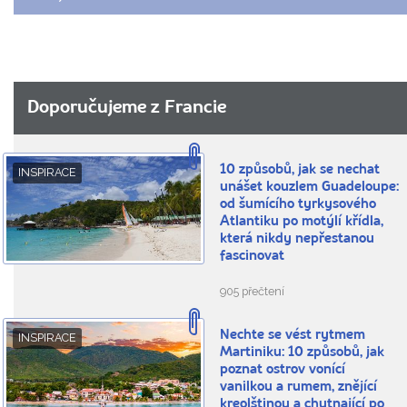
Doporučujeme z Francie
10 způsobů, jak se nechat
INSPIRACE
unášet kouzlem Guadeloupe:
od šumícího tyrkysového
Atlantiku po motýlí křídla,
která nikdy nepřestanou
fascinovat
905 přečtení
Nechte se vést rytmem
INSPIRACE
Martiniku: 10 způsobů, jak
poznat ostrov vonící
vanilkou a rumem, znějící
kreolštinou a chutnající po