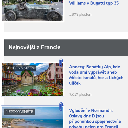
Williams v Bugatti typ 35
1.873 přečtení
Nejnovější z Francie
Annecy: Benátky Alp, kde
OBLÍBENÁ MÍSTA
voda umí vyprávět aneb
Město kanálů, hor a tichých
uliček
3.017 přečtení
Vylodění v Normandii:
NEPROPÁSNĚTE
Oslavy dne D jsou
připomínkou spojenectví a
odvahy nejen pro Francii