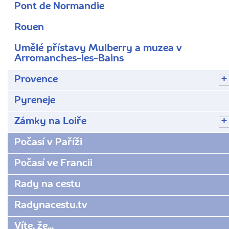
Pont de Normandie
Rouen
Umělé přístavy Mulberry a muzea v
Arromanches-les-Bains
Provence
Pyreneje
Zámky na Loiře
Počasí v Paříži
Počasí ve Francii
Rady na cestu
Radynacestu.tv
Víte, že...