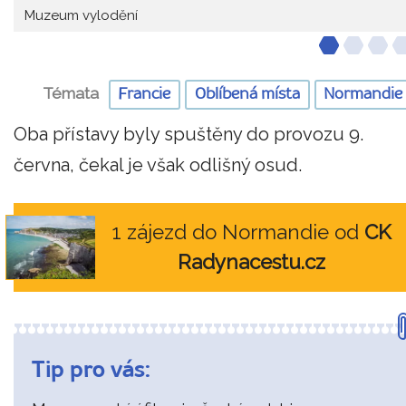
Muzeum vylodění
Témata
Francie
Oblíbená místa
Normandie
Oba přístavy byly spuštěny do provozu 9.
června, čekal je však odlišný osud.
1 zájezd do Normandie od
CK
Radynacestu.cz
Tip pro vás: