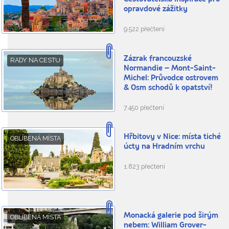
opravdové zážitky
9.522 přečtení
Zázrak francouzské
RADY NA CESTU
Normandie – Mont-Saint-
Michel: Průvodce ostrovem
& Osm schodů k opatství!
7.450 přečtení
Hřbitovy v Nice: místa tiché
OBLÍBENÁ MÍSTA
úcty na Hradním vrchu
1.823 přečtení
Monacká galerie pod širým
OBLÍBENÁ MÍSTA
nebem: William Grover-