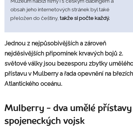
Muzeum nabízí filmy i s českým dabingem a
obsah jeho internetových stránek byl také
přeložen do češtiny,
takže si počte každý.
Jednou z nejpůsobivějších a zároveň
nejděsivějších připomínek krvavých bojů 2.
světové války jsou bezesporu zbytky uměléh
přístavu v Mulberry a řada opevnění na březích
Atlantického oceánu.
Mulberry - dva umělé přístavy
spojeneckých vojsk