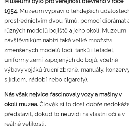
Museum) bylo pro veřejnost otevřeno v roce
1954.
Muzeum vypráví o tehdejších událostec
prostřednictvím dvou filmů, pomocí diorámat 
různých modelů bojiště a jeho okolí. Muzeum
návštěvníkům nabízí také velké množství
zmenšených modelů lodí, tanků i letadel,
uniformy zemí zapojených do bojů, včetně
výbavy vojáků (ruční zbraně, manuály, konzerv
s jídlem, nádobí nebo cigarety).
Nás však nejvíce fascinovaly vozy a mašiny v
okolí muzea.
Člověk si to dost dobře nedokáž
představit, dokud to neuvidí na vlastní oči a v
reálné velikosti.