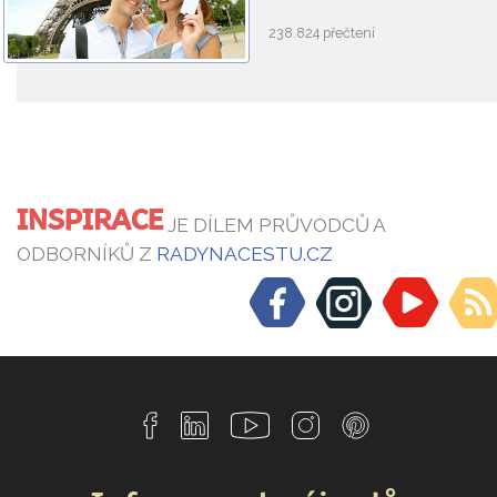
238.824 přečtení
INSPIRACE
JE DÍLEM PRŮVODCŮ A
ODBORNÍKŮ Z
RADYNACESTU.CZ