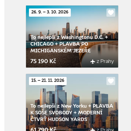
26. 9. – 3. 10. 2026
Do
oblíbenýc
To nejlepší z Washingtonu D.C. +
CHICAGO + PLAVBA PO
MICHIGANSKÉM JEZEŘE
z Prahy
75 190 Kč
15. – 21. 11. 2026
Do
oblíbenýc
To nejlepší z New Yorku + PLAVBA
K SOŠE SVOBODY + MODERNÍ
ČTVRŤ HUDSON YARDS
z Prahy
61 790 Kč