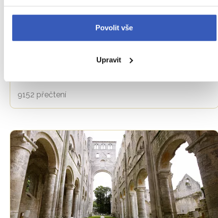
FOTOSTORY
Povolit vše
FOTOREPORTÁŽ z Normandie: silný příběh
Upravit
o leknínech, partičce šachu, velké bitvě a
pikniku na útesech
9152 přečtení