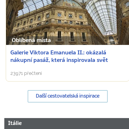
Oblíbená místa
Galerie Viktora Emanuela II.: okázalá
nákupní pasáž, která inspirovala svět
23971 přečtení
Další cestovatelská inspirace
URL
Itálie
stránky: