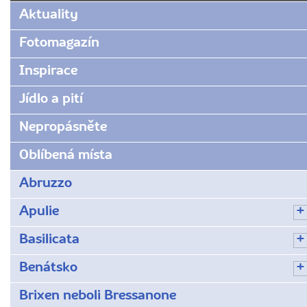
www.radynacestu.cz/magazin/posledni-
Aktuality
vecere-
od-
Fotomagazín
leonarda-
Inspirace
da-
vinci/
Jídlo a pití
Nepropásněte
Oblíbená místa
Abruzzo
Apulie
Basilicata
Benátsko
Brixen neboli Bressanone