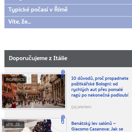
Typické počasí v Římě
Víte, že...
Doporučujeme z Itálie
10 důvodů, proč propadnete
INSPIRACE
požitkářské Bologni: od
rychlých aut přes pomalé
ragú po nekonečná podloubí
515 přečtení
Benátský lev salónů –
VÍTE, ŽE...
Giacomo Casanova: Jak se