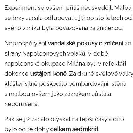
Experiment se ovšem příliš neosvědčil. Malba
se brzy začala odlupovat a již po sto letech od
svého vzniku byla považována za zničenou.
Neprospěly ani
vandalské pokusy o zničení
ze
strany Napoleonových vojáků. V době
napoleonské okupace Milána byli v refektáři
dokonce
ustájeni koně
. Za druhé světové válk
klášter silně poškodilo bombardování, stěna
s malbou ovšem jako zázrakem zůstala
neporušená.
Pak se již začalo blýskat na lepší časy a dílo
bylo od té doby
celkem sedmkrát