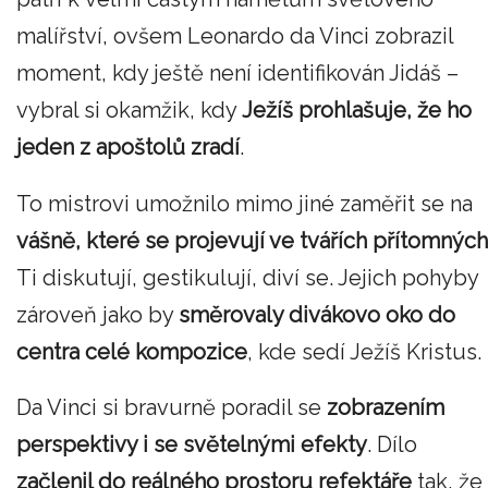
malířství, ovšem Leonardo da Vinci zobrazil
moment, kdy ještě není identifikován Jidáš –
vybral si okamžik, kdy
Ježíš prohlašuje, že ho
jeden z apoštolů zradí
.
To mistrovi umožnilo mimo jiné zaměřit se na
vášně, které se projevují ve tvářích přítomných
Ti diskutují, gestikulují, diví se. Jejich pohyby
zároveň jako by
směrovaly divákovo oko do
centra celé kompozice
, kde sedí Ježíš Kristus.
Da Vinci si bravurně poradil se
zobrazením
perspektivy i se světelnými efekty
. Dílo
začlenil do reálného prostoru refektáře
tak, že