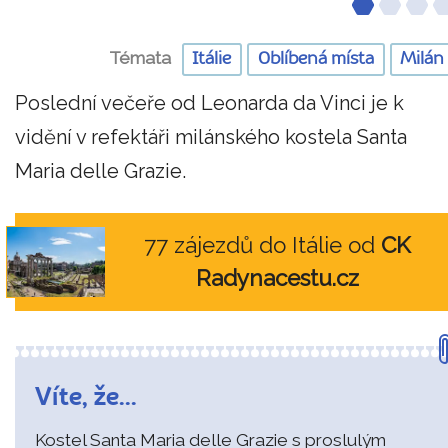
Témata
Itálie
Oblíbená místa
Milán
Poslední večeře od Leonarda da Vinci je k
vidění v refektáři milánského kostela Santa
Maria delle Grazie.
77 zájezdů do Itálie od
CK
Radynacestu.cz
Víte, že...
Kostel Santa Maria delle Grazie s proslulým