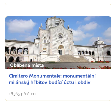
Oblíbená místa
Cimitero Monumentale: monumentální
milánský hřbitov budící úctu i obdiv
16365 přečtení