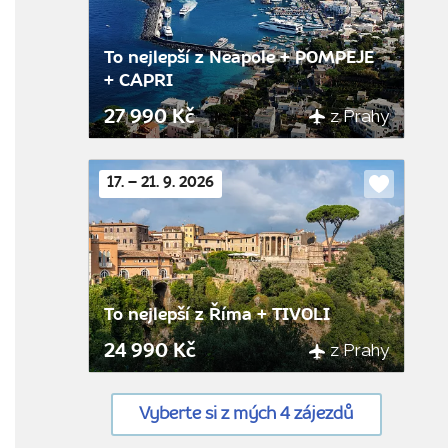
To nejlepší z Neapole + POMPEJE
+ CAPRI
z Prahy
27 990 Kč
17. – 21. 9. 2026
Do
oblíbenýc
To nejlepší z Říma + TIVOLI
z Prahy
24 990 Kč
Vyberte si z mých 4 zájezdů