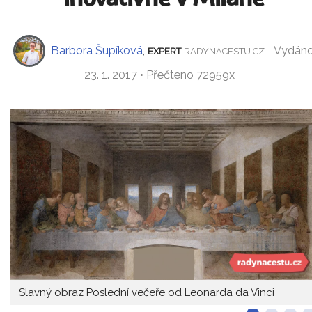
Barbora Šupíková
,
Vydán
EXPERT
RADYNACESTU.CZ
23. 1. 2017 • Přečteno 72959x
Slavný obraz Poslední večeře od Leonarda da Vinci