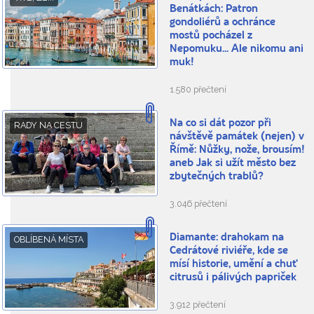
Benátkách: Patron
gondoliérů a ochránce
mostů pocházel z
Nepomuku... Ale nikomu ani
muk!
1.580 přečtení
Na co si dát pozor při
RADY NA CESTU
návštěvě památek (nejen) v
Římě: Nůžky, nože, brousím!
aneb Jak si užít město bez
zbytečných trablů?
3.046 přečtení
Diamante: drahokam na
OBLÍBENÁ MÍSTA
Cedrátové riviéře, kde se
mísí historie, umění a chuť
citrusů i pálivých papriček
3.912 přečtení