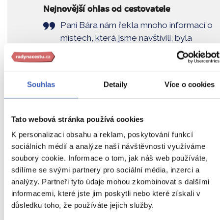
Nejnovější ohlas od cestovatele
Paní Bára nám řekla mnoho informací o
místech, která jsme navštívili, byla
ochotná, organizačně zdatná a vždy
dobře naladěná.
Souhlas
Detaily
Více o cookies
Zobrazit všechny ohlasy
Tato webová stránka používá cookies
K personalizaci obsahu a reklam, poskytování funkcí
Vidět Neapol a... Řím
sociálních médií a analýze naší návštěvnosti využíváme
soubory cookie. Informace o tom, jak náš web používáte,
Vyberte si jeden z našich
77 zájezdů do Itálie
sdílíme se svými partnery pro sociální média, inzerci a
analýzy. Partneři tyto údaje mohou zkombinovat s dalšími
Zájezdy do Itálie
informacemi, které jste jim poskytli nebo které získali v
důsledku toho, že používáte jejich služby.
Nejbližší volný zájezd
již 28. srpna