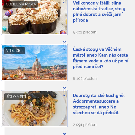
Velikonoce v Itálii: silná
OBLÍBENÁ MÍSTA
náboženská tradice, stoly
plné dobrot a svěží jarní
příroda
5.362 přečtení
České stopy ve Věčném
VÍTE, ŽE...
městě aneb Kam nás cesta
Římem vede a kdo už po ní
před námi šel?
8.102 přečtení
Dobroty italské kuchyně:
JÍDLO A PITÍ
Addormentasuocere a
strozzapreti aneb Ne
všechno se dá přeložit
2.091 přečtení