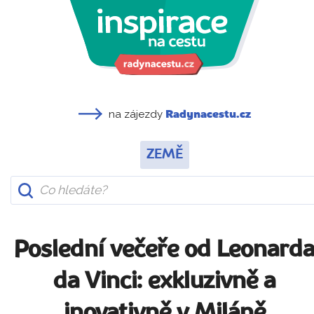
na zájezdy
Radynacestu.cz
ZEMĚ
Poslední večeře od Leonard
da Vinci: exkluzivně a
inovativně v Miláně