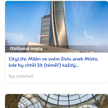
Oblíbená místa
CityLife: Milán ve svém živlu aneb Místo,
kde by chtěl žít (téměř) každý...
8917 přečtení