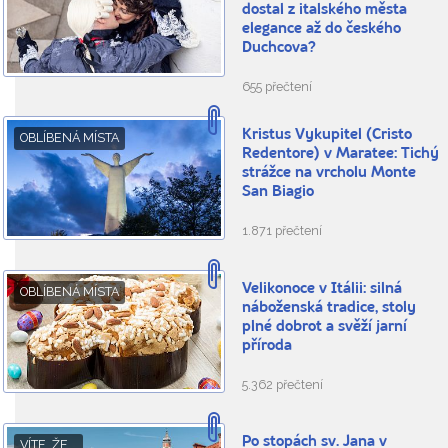
dostal z italského města
elegance až do českého
Duchcova?
655 přečtení
Kristus Vykupitel (Cristo
OBLÍBENÁ MÍSTA
Redentore) v Maratee: Tichý
strážce na vrcholu Monte
San Biagio
1.871 přečtení
Velikonoce v Itálii: silná
OBLÍBENÁ MÍSTA
náboženská tradice, stoly
plné dobrot a svěží jarní
příroda
5.362 přečtení
Po stopách sv. Jana v
VÍTE, ŽE...