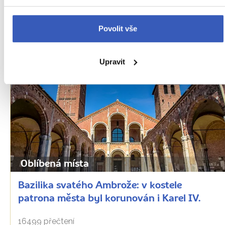
Povolit vše
PŘEČTĚTE SI TAKÉ
Upravit
Oblíbená místa
Bazilika svatého Ambrože: v kostele
patrona města byl korunován i Karel IV.
16499 přečtení