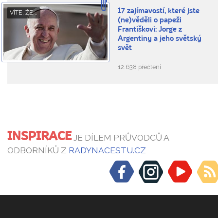
17 zajímavostí, které jste
VÍTE, ŽE...
(ne)věděli o papeži
Františkovi: Jorge z
Argentiny a jeho světský
svět
12.638 přečtení
INSPIRACE
JE DÍLEM PRŮVODCŮ A
ODBORNÍKŮ Z
RADYNACESTU.CZ