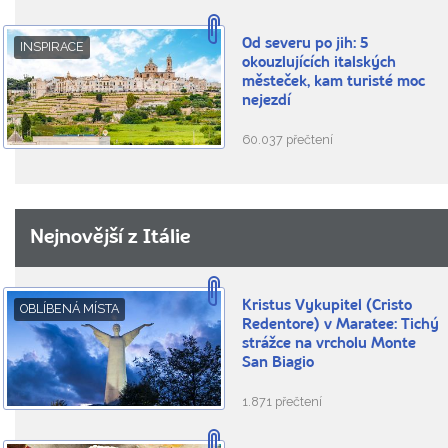
Od severu po jih: 5
INSPIRACE
okouzlujících italských
městeček, kam turisté moc
nejezdí
60.037 přečtení
Nejnovější z Itálie
Kristus Vykupitel (Cristo
OBLÍBENÁ MÍSTA
Redentore) v Maratee: Tichý
strážce na vrcholu Monte
San Biagio
1.871 přečtení