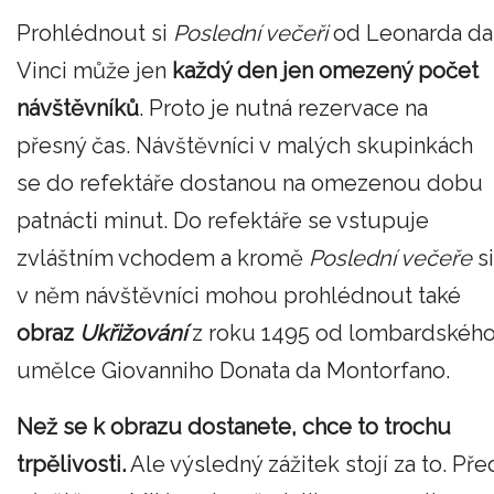
Prohlédnout si
Poslední večeři
od Leonarda da
Vinci může jen
každý den jen omezený počet
návštěvníků
. Proto je nutná rezervace na
přesný čas. Návštěvníci v malých skupinkách
se do refektáře dostanou na omezenou dobu
patnácti minut. Do refektáře se vstupuje
zvláštním vchodem a kromě
Poslední večeře
si
v něm návštěvníci mohou prohlédnout také
obraz
Ukřižování
z roku 1495 od lombardskéh
umělce Giovanniho Donata da Montorfano.
Než se k obrazu dostanete, chce to trochu
trpělivosti.
Ale výsledný zážitek stojí za to. Pře