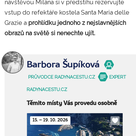
návštěvou Milána si v předstihu rezervujte
vstup do refektáře kostela Santa Maria delle
Grazie a
prohlídku jednoho z nejslavnějších
obrazů na světě si nenechte ujít.
Barbora Šupíková
PRŮVODCE RADYNACESTU.CZ
EXPERT
RADYNACESTU.CZ
Těmito místy Vás provedu osobně
15. – 19. 10. 2026
Do
oblíbenýc