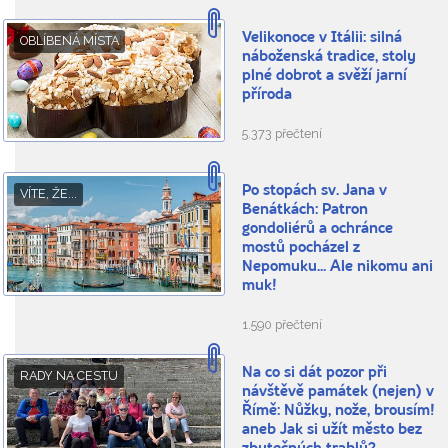
Velikonoce v Itálii: silná
OBLÍBENÁ MÍSTA
náboženská tradice, stoly
plné dobrot a svěží jarní
příroda
5.373 přečtení
Po stopách sv. Jana v
VÍTE, ŽE...
Benátkách: Patron
gondoliérů a ochránce
mostů pocházel z
Nepomuku... Ale nikomu ani
muk!
1.590 přečtení
Na co si dát pozor při
RADY NA CESTU
návštěvě památek (nejen) v
Římě: Nůžky, nože, brousím!
aneb Jak si užít město bez