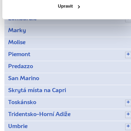
Upravit
Ligurie
Lombardie
Marky
Molise
Piemont
Predazzo
San Marino
Skrytá místa na Capri
Toskánsko
Tridentsko-Horní Adiže
Umbrie