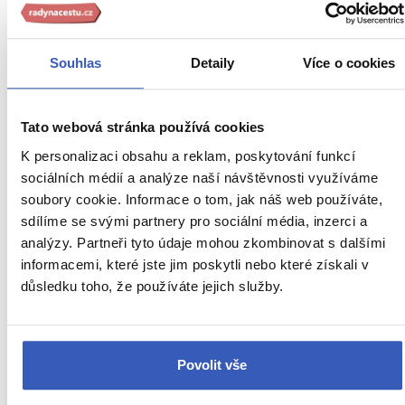
Berniniho kolonáda
Chrám sv. Petra
Souhlas
Detaily
Více o cookies
Michelangelovy fresky
Tato webová stránka používá cookies
Náměstí sv. Petra
K personalizaci obsahu a reklam, poskytování funkcí
Rafaelovy stanze
sociálních médií a analýze naší návštěvnosti využíváme
soubory cookie. Informace o tom, jak náš web používáte,
Sixtinská kaple
sdílíme se svými partnery pro sociální média, inzerci a
Vatikánská muzea
analýzy. Partneři tyto údaje mohou zkombinovat s dalšími
informacemi, které jste jim poskytli nebo které získali v
Zahrady a parky v Římě
důsledku toho, že používáte jejich služby.
Zajímavá místa a atrakce Říma
Tivoli
Povolit vše
Viterbo