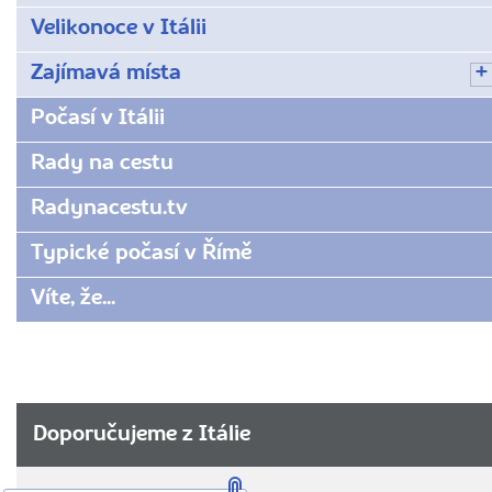
Velikonoce v Itálii
Zajímavá místa
Počasí v Itálii
Rady na cestu
Radynacestu.tv
Typické počasí v Římě
Víte, že...
Doporučujeme z Itálie