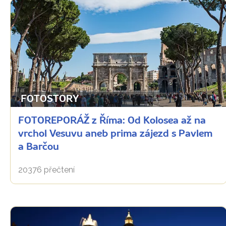
FOTOSTORY
FOTOREPORÁŽ z Říma: Od Kolosea až na
vrchol Vesuvu aneb prima zájezd s Pavlem
a Barčou
20376 přečtení