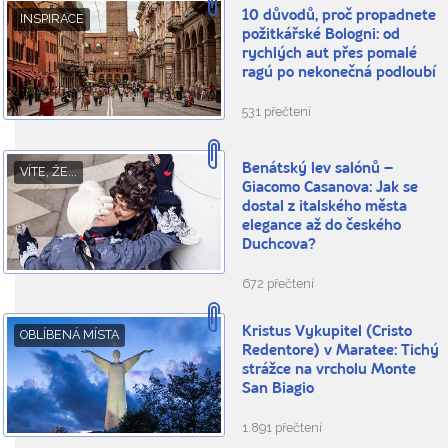
10 důvodů, proč propadnete
INSPIRACE
požitkářské Bologni: od
rychlých aut přes pomalé
ragú po nekonečná podloubí
531 přečtení
Benátský lev salónů –
VÍTE, ŽE...
Giacomo Casanova: Jak se
dostal z italského města
elegance až do českého
Duchcova?
672 přečtení
Kristus Vykupitel (Cristo
OBLÍBENÁ MÍSTA
Redentore) v Maratee: Tichý
strážce na vrcholu Monte
San Biagio
1.891 přečtení