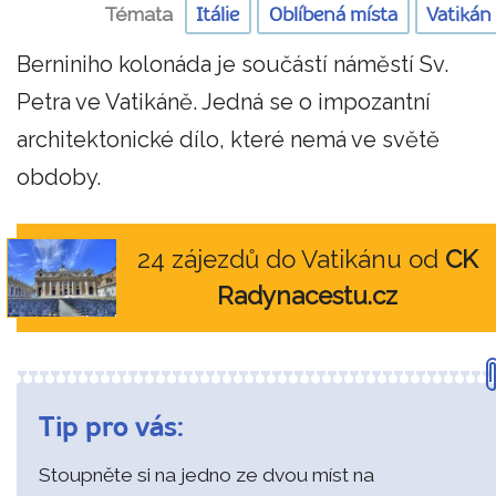
Témata
Itálie
Oblíbená místa
Vatikán
Berniniho kolonáda je součástí náměstí Sv.
Petra ve Vatikáně. Jedná se o impozantní
architektonické dílo, které nemá ve světě
obdoby.
24 zájezdů do Vatikánu od
CK
Radynacestu.cz
Tip pro vás:
Stoupněte si na jedno ze dvou míst na