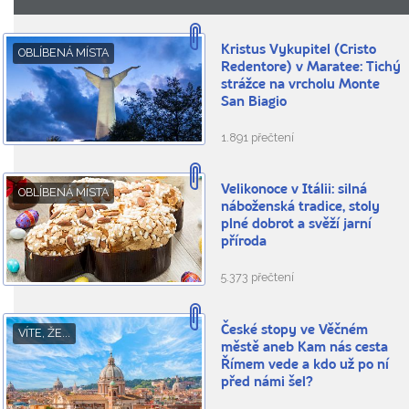
Kristus Vykupitel (Cristo
OBLÍBENÁ MÍSTA
Redentore) v Maratee: Tichý
strážce na vrcholu Monte
San Biagio
1.891 přečtení
Velikonoce v Itálii: silná
OBLÍBENÁ MÍSTA
náboženská tradice, stoly
plné dobrot a svěží jarní
příroda
5.373 přečtení
České stopy ve Věčném
VÍTE, ŽE...
městě aneb Kam nás cesta
Římem vede a kdo už po ní
před námi šel?