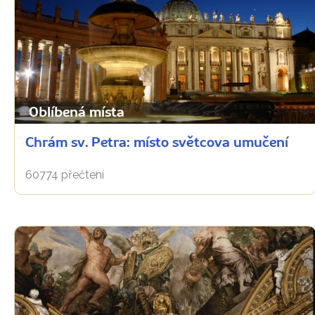
Oblíbená místa
Chrám sv. Petra: místo světcova umučení
60774 přečtení