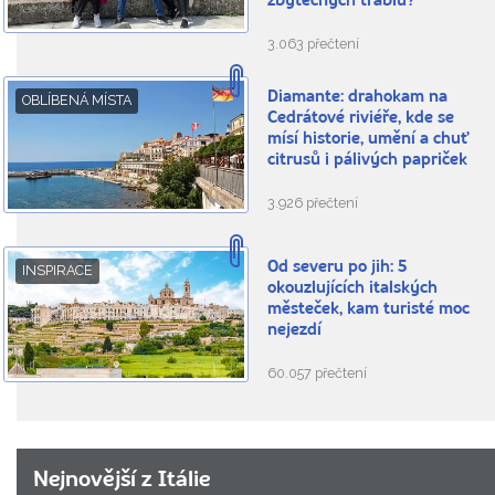
zbytečných trablů?
3.063 přečtení
Diamante: drahokam na
OBLÍBENÁ MÍSTA
Cedrátové riviéře, kde se
mísí historie, umění a chuť
citrusů i pálivých papriček
3.926 přečtení
Od severu po jih: 5
INSPIRACE
okouzlujících italských
městeček, kam turisté moc
nejezdí
60.057 přečtení
Nejnovější z Itálie