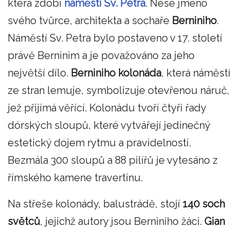
která zdobí
náměstí Sv. Petra
. Nese jméno
svého tvůrce, architekta a sochaře
Berniniho
.
Náměstí Sv. Petra bylo postaveno v 17. století
právě Berninim a je považováno za jeho
největší dílo.
Berniniho kolonáda
, která náměst
ze stran lemuje, symbolizuje otevřenou náruč,
jež přijímá věřící. Kolonádu tvoří čtyři řady
dórských sloupů, které vytvářejí jedinečný
estetický dojem rytmu a pravidelnosti.
Bezmála 300 sloupů a 88 pilířů je vytesáno z
římského kamene travertinu.
Na střeše kolonády, balustrádě, stojí
140 soch
světců
, jejichž autory jsou Berniniho žáci.
Gian