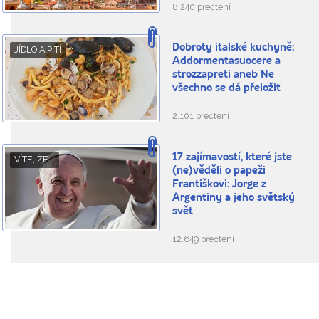
8.240 přečtení
Dobroty italské kuchyně:
JÍDLO A PITÍ
Addormentasuocere a
strozzapreti aneb Ne
všechno se dá přeložit
2.101 přečtení
17 zajímavostí, které jste
VÍTE, ŽE...
(ne)věděli o papeži
Františkovi: Jorge z
Argentiny a jeho světský
svět
12.649 přečtení