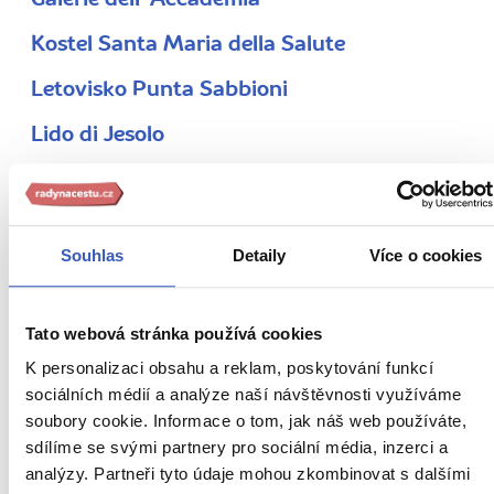
Galerie dell' Accademia
Kostel Santa Maria della Salute
Letovisko Punta Sabbioni
Lido di Jesolo
Murano
Náměstí sv. Marka
Souhlas
Detaily
Více o cookies
Ostrov Torcello
Punta della Dogana
Tato webová stránka používá cookies
San Michele
K personalizaci obsahu a reklam, poskytování funkcí
sociálních médií a analýze naší návštěvnosti využíváme
Slavné benátské mosty
soubory cookie. Informace o tom, jak náš web používáte,
sdílíme se svými partnery pro sociální média, inzerci a
Zvonice svatého Marka
analýzy. Partneři tyto údaje mohou zkombinovat s dalšími