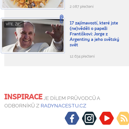
2.087 přečtení
17 zajímavostí, které jste
VÍTE, ŽE...
(ne)věděli o papeži
Františkovi: Jorge z
Argentiny a jeho světský
svět
12.634 přečtení
INSPIRACE
JE DÍLEM PRŮVODCŮ A
ODBORNÍKŮ Z
RADYNACESTU.CZ