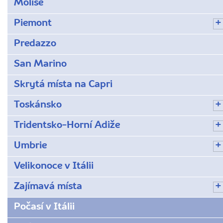
Molise
Piemont
Predazzo
San Marino
Skrytá místa na Capri
Toskánsko
Tridentsko-Horní Adiže
Umbrie
Velikonoce v Itálii
Zajímavá místa
Počasí v Itálii