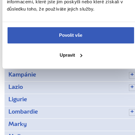
Verona
informacemi, které jste jim poskytli nebo které získali v
důsledku toho, že používáte jejich služby.
Brixen neboli Bressanone
Emilia-Romagna
Povolit vše
Furlansko-Julské Benátsko
Italská města
Upravit
Kalábrie
Kampánie
Lazio
Ligurie
Lombardie
Marky