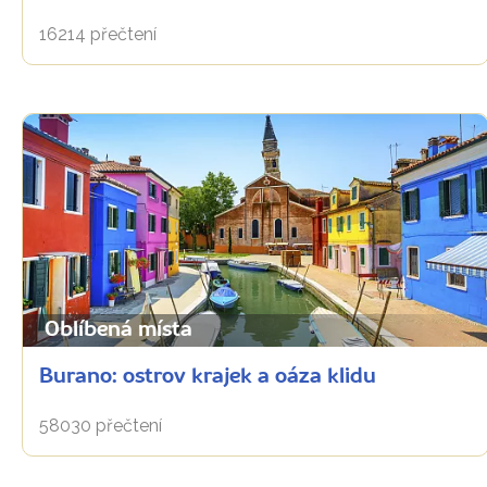
16214 přečtení
Oblíbená místa
Burano: ostrov krajek a oáza klidu
58030 přečtení