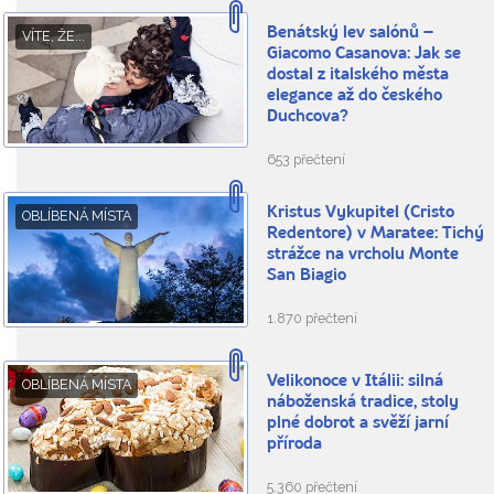
Benátský lev salónů –
VÍTE, ŽE...
Giacomo Casanova: Jak se
dostal z italského města
elegance až do českého
Duchcova?
653 přečtení
Kristus Vykupitel (Cristo
OBLÍBENÁ MÍSTA
Redentore) v Maratee: Tichý
strážce na vrcholu Monte
San Biagio
1.870 přečtení
Velikonoce v Itálii: silná
OBLÍBENÁ MÍSTA
náboženská tradice, stoly
plné dobrot a svěží jarní
příroda
5.360 přečtení