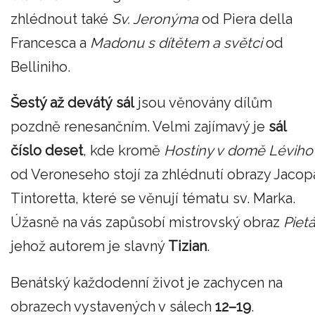
zhlédnout také
Sv. Jeronýma
od Piera della
Francesca a
Madonu s dítětem a světci
od
Belliniho.
Šestý až devátý
sál
jsou věnovány dílům
pozdně renesančním. Velmi zajímavý je
sál
číslo deset
, kde kromě
Hostiny v domě Léviho
od Veroneseho stojí za zhlédnutí obrazy Jacop
Tintoretta, které se věnují tématu sv. Marka.
Úžasně na vás zapůsobí mistrovský obraz
Piet
jehož autorem je slavný
Tizian
.
Benátský každodenní život je zachycen na
obrazech vystavených v sálech
12–19
.