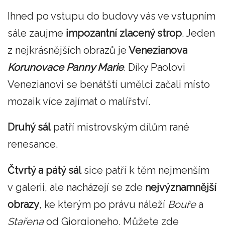
Ihned po vstupu do budovy vás ve vstupním
sále zaujme
impozantní zlacený strop
. Jeden
z nejkrásnějších obrazů je
Venezianova
Korunovace Panny Marie
. Díky Paolovi
Venezianovi se benátští umělci začali místo
mozaik více zajímat o malířství.
Druhý sál
patří mistrovským dílům rané
renesance.
Čtvrtý a pátý sál
sice patří k těm nejmenším
v galerii, ale nacházejí se zde
nejvýznamnější
obrazy
, ke kterým po právu náleží
Bouře
a
Stařena
od Giorgioneho. Můžete zde