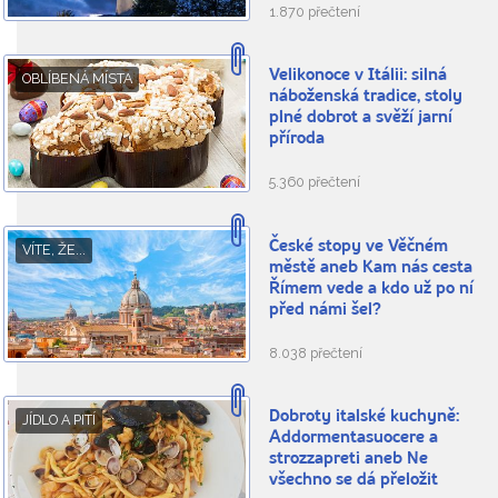
1.870 přečtení
Velikonoce v Itálii: silná
OBLÍBENÁ MÍSTA
náboženská tradice, stoly
plné dobrot a svěží jarní
příroda
5.360 přečtení
České stopy ve Věčném
VÍTE, ŽE...
městě aneb Kam nás cesta
Římem vede a kdo už po ní
před námi šel?
8.038 přečtení
Dobroty italské kuchyně:
JÍDLO A PITÍ
Addormentasuocere a
strozzapreti aneb Ne
všechno se dá přeložit