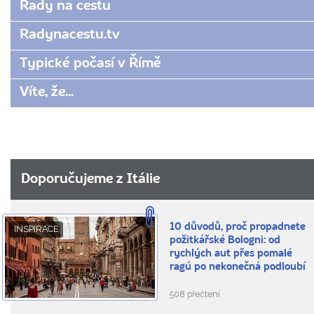
Rady na cestu
Radynacestu.tv
Typické počasí v Římě
Víte, že...
Doporučujeme z Itálie
10 důvodů, proč propadnete
INSPIRACE
požitkářské Bologni: od
rychlých aut přes pomalé
ragú po nekonečná podloubí
508 přečtení