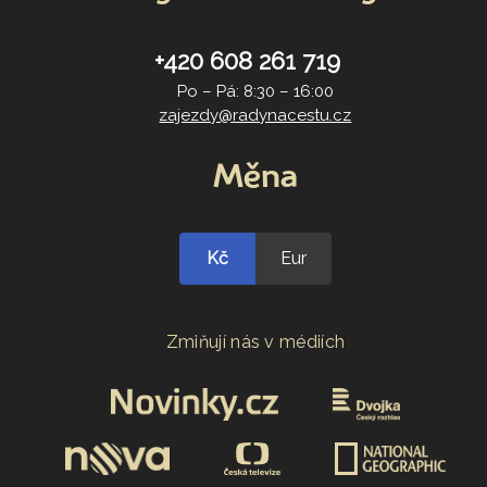
+420 608 261 719
Po – Pá: 8:30 – 16:00
zajezdy@radynacestu.cz
Měna
Kč
Eur
Zmiňují nás v médiích