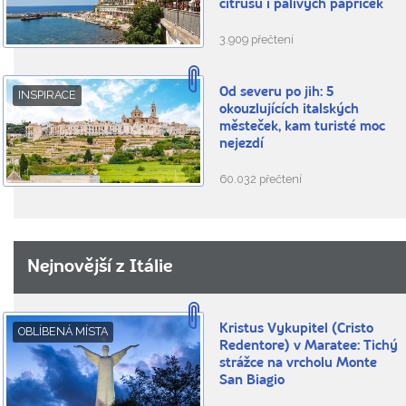
citrusů i pálivých papriček
3.909 přečtení
Od severu po jih: 5
INSPIRACE
okouzlujících italských
městeček, kam turisté moc
nejezdí
60.032 přečtení
Nejnovější z Itálie
Kristus Vykupitel (Cristo
OBLÍBENÁ MÍSTA
Redentore) v Maratee: Tichý
strážce na vrcholu Monte
San Biagio