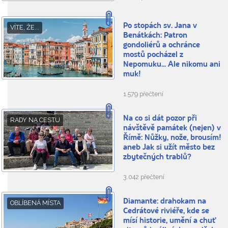
Po stopách sv. Jana v
VÍTE, ŽE...
Benátkách: Patron
gondoliérů a ochránce
mostů pocházel z
Nepomuku... Ale nikomu ani
muk!
1.579 přečtení
Na co si dát pozor při
RADY NA CESTU
návštěvě památek (nejen) v
Římě: Nůžky, nože, brousím!
aneb Jak si užít město bez
zbytečných trablů?
3.042 přečtení
Diamante: drahokam na
OBLÍBENÁ MÍSTA
Cedrátové riviéře, kde se
mísí historie, umění a chuť