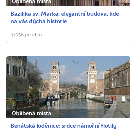
Oblíbená místa
Bazilika sv. Marka: elegantní budova, kde
na vás dýchá historie
41058 přečtení
Oblíbená místa
Benátská loděnice: srdce námořní flotily