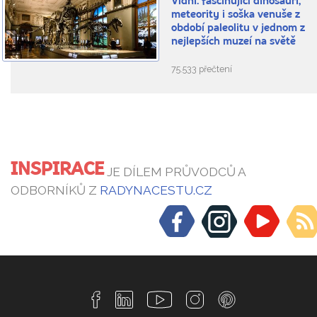
Vídni: fascinující dinosauři,
meteority i soška venuše z
období paleolitu v jednom z
nejlepších muzeí na světě
75.533 přečtení
INSPIRACE
JE DÍLEM PRŮVODCŮ A
ODBORNÍKŮ Z
RADYNACESTU.CZ