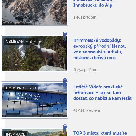
Innsbrucku do Alp
1.401 přečtení
Krimmelské vodopády:
OBLÍBENÁ MÍSTA
evropský přírodní klenot,
kde se snoubí síla živlu,
historie a léčivá moc
6.750 přečtení
Letiště Vídeň: praktické
RADY NA CESTU
informace – jak se tam
dostat, co nabízí a kam letět
52.922 přečtení
TOP 3 místa, která musíte
INSPIRACE