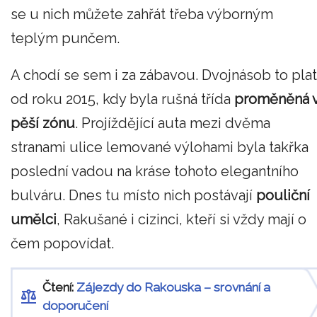
se u nich můžete zahřát třeba výborným
teplým punčem.
A chodí se sem i za zábavou. Dvojnásob to plat
od roku 2015, kdy byla rušná třída
proměněná 
pěší zónu
. Projíždějící auta mezi dvěma
stranami ulice lemované výlohami byla takřka
poslední vadou na kráse tohoto elegantního
bulváru. Dnes tu místo nich postávají
pouliční
umělci
, Rakušané i cizinci, kteří si vždy mají o
čem popovídat.
Čtení:
Zájezdy do Rakouska – srovnání a
doporučení