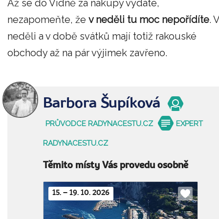
Až se do Vídně za nákupy vydáte,
nezapomeňte, že
v neděli tu moc nepořídíte
. 
neděli a v době svátků mají totiž rakouské
obchody až na pár výjimek zavřeno.
Barbora Šupíková
PRŮVODCE RADYNACESTU.CZ
EXPERT
RADYNACESTU.CZ
Těmito místy Vás provedu osobně
15. – 19. 10. 2026
Do
oblíbenýc