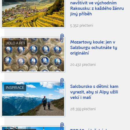
navštívit ve východním
Rakousku: z každého žánru
jiný příběh
5.352 přečtení
Mozartovy koule: jen v
JÍDLO A PITÍ
Salzburgu ochutnáte ty
originální
20.432 přečtení
Salcbursko s dětmi: kam
INSPIRACE
vyrazit, aby si Alpy užili
velcí i malí
28.359 přečtení