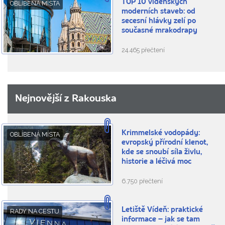
TOP 10 vídeňských
OBLÍBENÁ MÍSTA
moderních staveb: od
secesní hlávky zelí po
současné mrakodrapy
24.465 přečtení
Nejnovější z Rakouska
Krimmelské vodopády:
OBLÍBENÁ MÍSTA
evropský přírodní klenot,
kde se snoubí síla živlu,
historie a léčivá moc
6.750 přečtení
Letiště Vídeň: praktické
RADY NA CESTU
informace – jak se tam