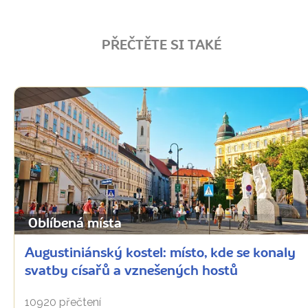
PŘEČTĚTE SI TAKÉ
Oblíbená místa
Augustiniánský kostel: místo, kde se konaly
svatby císařů a vznešených hostů
10920 přečtení