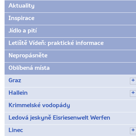
www.radynacestu.cz/magazin/mariahilfer-
Aktuality
strasse/
Inspirace
Jídlo a pití
Letiště Vídeň: praktické informace
Nepropásněte
Oblíbená místa
Graz
Hallein
Krimmelské vodopády
Ledová jeskyně Eisriesenwelt Werfen
Linec