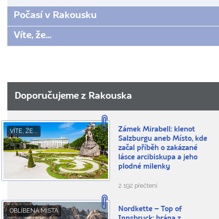
Počasí v Rakousku
Víte, že...
Doporučujeme z Rakouska
Zámek Mirabell: klenot
VÍTE, ŽE...
Salzburgu aneb Místo, kde
začal příběh o zakázané
lásce arcibiskupa a jeho
plodné milenky
2.192 přečtení
Nordkette – Top of
OBLÍBENÁ MÍSTA
Innsbruck: brána z