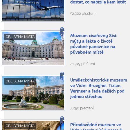
dostat, co nabízí a kam letět
52.922 přečtení
Muzeum císařovny Sisi:
OBLÍBENÁ MÍSTA
mýty a fakta o životě
půvabné panovnice na
půvabném místě
21.749 přečtení
Uměleckohistorické muzeum
OBLÍBENÁ MÍSTA
ve Vídni: Brueghel, Tizian,
Vermeer a řada dalších pod
jednou střechou
7.658 přečtení
Přírodovědné muzeum ve
OBLÍBENÁ MÍSTA