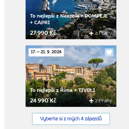
To nejlepší z Neapole + POMPEJE
+ CAPRI
z Prahy
27 990 Kč
17. – 21. 9. 2026
Do
oblíbenýc
To nejlepší z Říma + TIVOLI
z Prahy
24 990 Kč
Vyberte si z mých 4 zájezdů