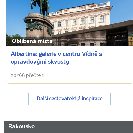
Oblíbená místa
Albertina: galerie v centru Vídně s
opravdovými skvosty
20268 přečtení
Další cestovatelská inspirace
URL
Rakousko
stránky: