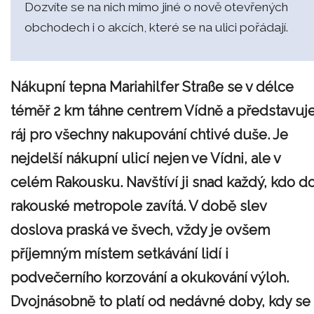
Dozvíte se na nich mimo jiné o nově otevřených
obchodech i o akcích, které se na ulici pořádají.
Nákupní tepna Mariahilfer Straße se v délce
téměř 2 km táhne centrem Vídně a představuj
ráj pro všechny nakupování chtivé duše. Je
nejdelší nákupní ulicí nejen ve Vídni, ale v
celém Rakousku. Navštíví ji snad každý, kdo d
rakouské metropole zavítá. V době slev
doslova praská ve švech, vždy je ovšem
příjemným místem setkávání lidí i
podvečerního korzování a okukování výloh.
Dvojnásobně to platí od nedávné doby, kdy se