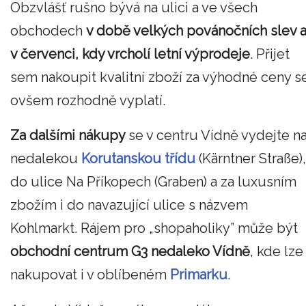
Obzvlášť rušno bývá na ulici a ve všech
obchodech
v době velkých povánočních slev 
v červenci, kdy vrcholí letní výprodeje
. Přijet
sem nakoupit kvalitní zboží za výhodné ceny s
ovšem rozhodně vyplatí.
Za dalšími nákupy
se v centru Vídně vydejte n
nedalekou
Korutanskou třídu
(Kärntner Straße),
do ulice Na Příkopech (Graben) a za luxusním
zbožím i do navazující ulice s názvem
Kohlmarkt. Rájem pro „shopaholiky” může být
obchodní centrum G3 nedaleko Vídně
, kde lze
nakupovat i v oblíbeném
Primarku
.