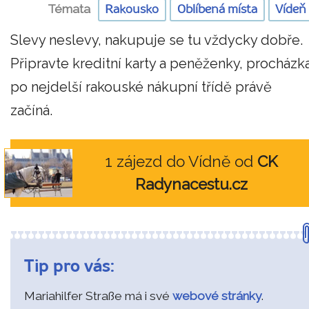
Témata
Rakousko
Oblíbená místa
Vídeň
Slevy neslevy, nakupuje se tu vždycky dobře.
Připravte kreditní karty a peněženky, procházk
po nejdelší rakouské nákupní třídě právě
začíná.
1 zájezd do Vídně od
CK
Radynacestu.cz
Tip pro vás:
Mariahilfer Straße má i své
webové stránky
.