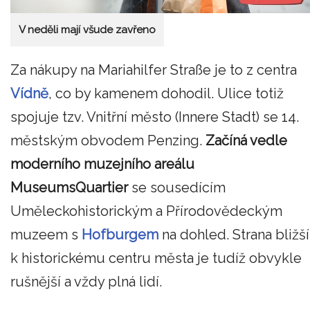
V neděli mají všude zavřeno
Za nákupy na Mariahilfer Straße je to z centra
Vídně
, co by kamenem dohodil. Ulice totiž
spojuje tzv. Vnitřní město (Innere Stadt) se 14.
městským obvodem Penzing.
Začíná vedle
moderního muzejního areálu
MuseumsQuartier
se sousedícím
Uměleckohistorickým a Přírodovědeckým
muzeem s
Hofburgem
na dohled. Strana bližší
k historickému centru města je tudíž obvykle
rušnější a vždy plná lidí.