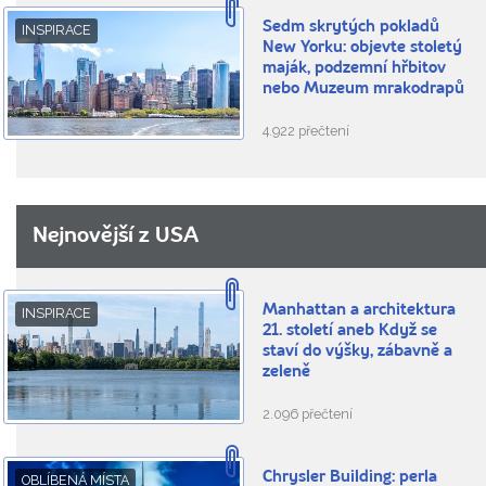
Sedm skrytých pokladů
INSPIRACE
New Yorku: objevte stoletý
maják, podzemní hřbitov
nebo Muzeum mrakodrapů
4.922 přečtení
Nejnovější z USA
Manhattan a architektura
INSPIRACE
21. století aneb Když se
staví do výšky, zábavně a
zeleně
2.096 přečtení
Chrysler Building: perla
OBLÍBENÁ MÍSTA