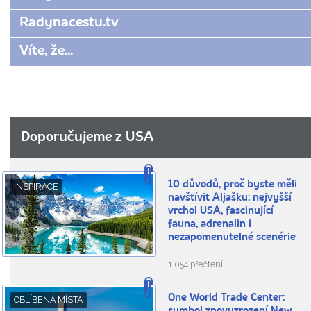
Radynacestu.tv
Víte, že...
Doporučujeme z USA
10 důvodů, proč byste měli
INSPIRACE
navštívit Aljašku: nejvyšší
vrchol USA, fascinující
fauna, adrenalin i
nezapomenutelné scenérie
1.054 přečtení
One World Trade Center:
OBLÍBENÁ MÍSTA