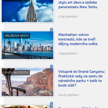
stylu art deco a ozdoba
panoramatu New Yorku
2.641 přečtení
Manhattan: ostrov
OBLÍBENÁ MÍSTA
kontrastů, kde se tvoří
dějiny moderního světa
7.494 přečtení
Vstupné do Grand Canyonu:
RADY NA CESTU
Praktické rady na cestu do
národního parku + kolik to
bude stát?
24.125 přečtení