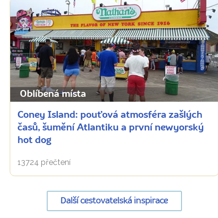
Oblíbená místa
Coney Island: pouťová atmosféra zašlých
časů, šumění Atlantiku a první newyorský
hot dog
13724 přečtení
Další cestovatelská inspirace