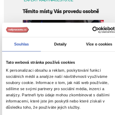
Těmito místy Vás provedu osobně
28. 12. 2026 – 2. 1. 2027
Do
oblíbenýc
Souhlas
Detaily
Více o cookies
To nejlepší z New Yorku + PLAVBA
K SOŠE SVOBODY + SILVESTR
Tato webová stránka používá cookies
z Prahy
66 990 Kč
K personalizaci obsahu a reklam, poskytování funkcí
sociálních médií a analýze naší návštěvnosti využíváme
soubory cookie. Informace o tom, jak náš web používáte,
Vyberte si z mých 3 zájezdů
sdílíme se svými partnery pro sociální média, inzerci a
analýzy. Partneři tyto údaje mohou zkombinovat s dalšími
Nejnovější ohlas od cestovatele
informacemi, které jste jim poskytli nebo které získali v
S průvodkyní Magdou jsem jela už
důsledku toho, že používáte jejich služby.
potřetí (a to zcela plánovaně právě s