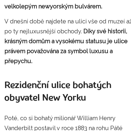
velkolepým newyorským bulvárem.
V dnešní době najdete na ulici vše od muzeí a
po ty nejluxusnější obchody.
Díky své historii,
krásným domům a vysokému statusu je ulice
právem považována za symbol luxusu a
přepychu.
Rezidenční ulice bohatých
obyvatel New Yorku
Poté, co si bohatý milionář William Henry
Vanderbilt postavil v roce 1883 na rohu Páté