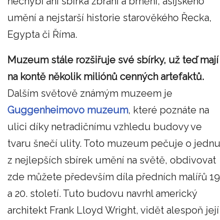
nechybí ani sbírka zbraní a brnění, asijského
umění a nejstarší historie starověkého Řecka,
Egypta či Říma.
Muzeum stále rozšiřuje své sbírky, už teď mají
na kontě několik miliónů cenných artefaktů.
Dalším světově známým muzeem je
Guggenheimovo muzeum
, které poznáte na
ulici díky netradičnímu vzhledu budovy ve
tvaru šnečí ulity. Toto muzeum pečuje o jedn
z nejlepších sbírek umění na světě, obdivovat
zde můžete především díla předních malířů 19
a 20. století. Tuto budovu navrhl americký
architekt Frank Lloyd Wright, vidět alespoň její