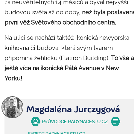
za neuvěřitelných 14 měsíců a býval nejvyšší
budovou světa až do doby,
než byla postaven
první věž Světového obchodního centra.
Na ulici se nachází taktéž ikonická newyorská
knihovna či budova, která svým tvarem
připomíná žehličku (Flatiron Building).
To vše a
ještě více na ikonické Páté Avenue v New
Yorku!
Magdaléna Jurczygová
PRŮVODCE RADYNACESTU.CZ
EXPERT RADYNACESTU.CZ