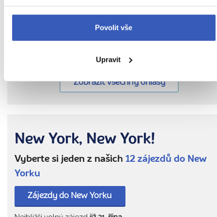
ní). A opět nezklamala - milá, s
profesionálním vystupováním,
Povolit vše
připravená řešit jakékoli problémy, s
obrovským přehledem. Prostě
Upravit
průvodkyně s velkým P.
Zobrazit všechny ohlasy
New York, New York!
Vyberte si jeden z našich
12 zájezdů do New
Yorku
Zájezdy do New Yorku
Nejbližší volný zájezd
již 21. října