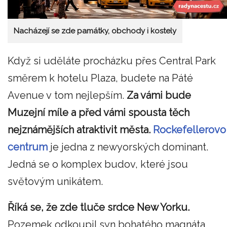
Nacházejí se zde památky, obchody i kostely
Když si uděláte procházku přes Central Park
směrem k hotelu Plaza, budete na Páté
Avenue v tom nejlepším.
Za vámi bude
Muzejní míle a před vámi spousta těch
nejznámějších atraktivit města.
Rockefellerovo
centrum
je jedna z newyorských dominant.
Jedná se o komplex budov, které jsou
světovým unikátem.
Říká se, že zde tluče srdce New Yorku.
Pozemek odkoupil syn bohatého magnáta