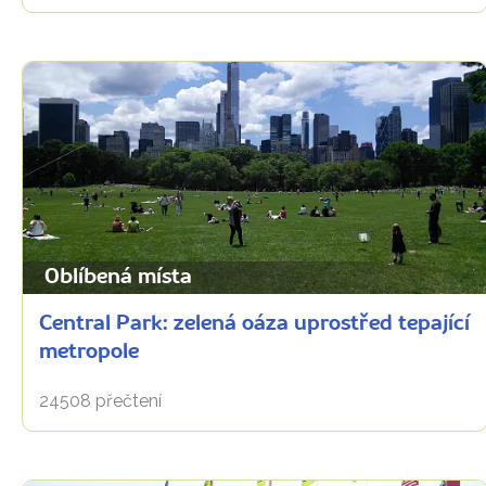
Oblíbená místa
Central Park: zelená oáza uprostřed tepající
metropole
24508 přečtení