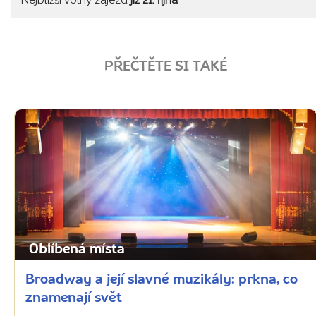
PŘEČTĚTE SI TAKÉ
Oblíbená místa
Broadway a její slavné muzikály: prkna, co
znamenají svět