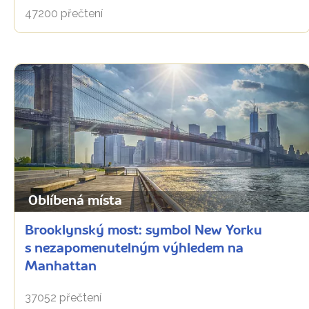
47200 přečtení
Oblíbená místa
Brooklynský most: symbol New Yorku
s nezapomenutelným výhledem na
Manhattan
37052 přečtení