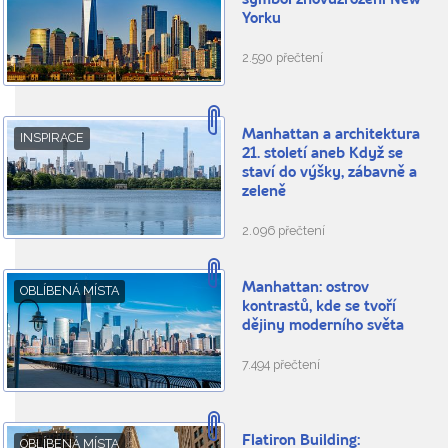
symbol znovuzrození New
Yorku
2.590 přečtení
Manhattan a architektura
INSPIRACE
21. století aneb Když se
staví do výšky, zábavně a
zeleně
2.096 přečtení
Manhattan: ostrov
OBLÍBENÁ MÍSTA
kontrastů, kde se tvoří
dějiny moderního světa
7.494 přečtení
Flatiron Building:
OBLÍBENÁ MÍSTA