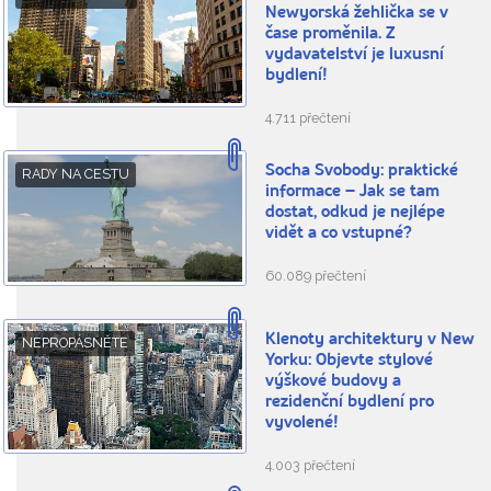
Newyorská žehlička se v
čase proměnila. Z
vydavatelství je luxusní
bydlení!
4.711 přečtení
Socha Svobody: praktické
RADY NA CESTU
informace – Jak se tam
dostat, odkud je nejlépe
vidět a co vstupné?
60.089 přečtení
Klenoty architektury v New
NEPROPÁSNĚTE
Yorku: Objevte stylové
výškové budovy a
rezidenční bydlení pro
vyvolené!
4.003 přečtení