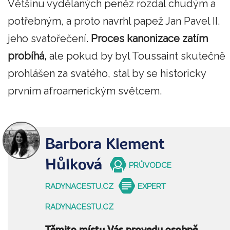
Většinu vydělaných peněz rozdal chudým a
potřebným, a proto navrhl papež Jan Pavel II.
jeho svatořečení.
Proces kanonizace zatím
probíhá,
ale pokud by byl Toussaint skutečně
prohlášen za svatého, stal by se historicky
prvním afroamerickým světcem.
Barbora Klement
Hůlková
PRŮVODCE
RADYNACESTU.CZ
EXPERT
RADYNACESTU.CZ