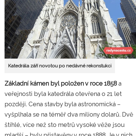
Katedrála září novotou po nedávné rekonstukci
Základní kámen byl položen v roce 1858
a
veřejnosti byla katedrála otevřena o 21 let
později. Cena stavby byla astronomická –
vyšplhala se na téměř dva miliony dolarů. Dvě
štíhlé, více než sto metrů vysoké věže jsou
mladší – byly přistavěny v roce 1888. Je v nich