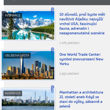
10 důvodů, proč byste měli
INSPIRACE
navštívit Aljašku: nejvyšší
vrchol USA, fascinující
fauna, adrenalin i
nezapomenutelné scenérie
1.061 přečtení
One World Trade Center:
OBLÍBENÁ MÍSTA
symbol znovuzrození New
Yorku
2.592 přečtení
Manhattan a architektura
INSPIRACE
21. století aneb Když se
staví do výšky, zábavně a
zeleně