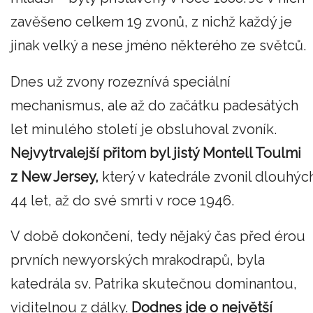
zavěšeno celkem 19 zvonů, z nichž každý je
jinak velký a nese jméno některého ze světců.
Dnes už zvony rozeznívá speciální
mechanismus, ale až do začátku padesátých
let minulého století je obsluhoval zvoník.
Nejvytrvalejší přitom byl jistý Montell Toulmi
z New Jersey,
který v katedrále zvonil dlouhýc
44 let, až do své smrti v roce 1946.
V době dokončení, tedy nějaký čas před érou
prvních newyorských mrakodrapů, byla
katedrála sv. Patrika skutečnou dominantou,
viditelnou z dálky.
Dodnes jde o největší