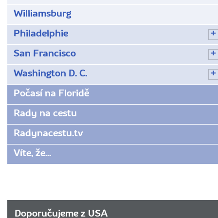
Williamsburg
Philadelphie
San Francisco
Washington D. C.
Počasí na Floridě
Rady na cestu
Radynacestu.tv
Víte, že...
Doporučujeme z USA