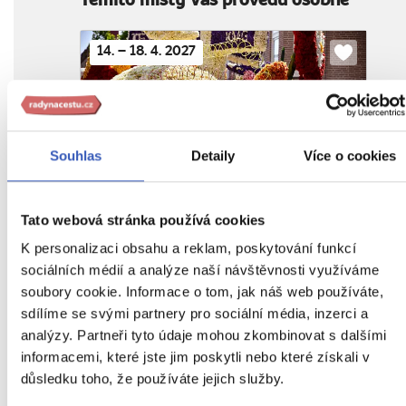
Těmito místy Vás provedu osobně
14. – 18. 4. 2027
Do
oblíbenýc
To nejlepší z Holandska +
Souhlas
Detaily
Více o cookies
KVĚTINOVÉ KORZO
z Plzně
14 590 Kč
Tato webová stránka používá cookies
K personalizaci obsahu a reklam, poskytování funkcí
28. 4. – 2. 5. 2027
sociálních médií a analýze naší návštěvnosti využíváme
Do
soubory cookie. Informace o tom, jak náš web používáte,
oblíbenýc
sdílíme se svými partnery pro sociální média, inzerci a
analýzy. Partneři tyto údaje mohou zkombinovat s dalšími
informacemi, které jste jim poskytli nebo které získali v
důsledku toho, že používáte jejich služby.
To nejlepší z Holandska