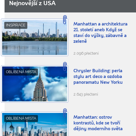
Nejnovější z USA
Manhattan a architektura
INSPIRACE
21. století aneb Když se
staví do výšky, zábavně a
zeleně
2.096 přečtení
Chrysler Building: perla
OBLÍBENÁ MÍSTA
stylu art deco a ozdoba
panoramatu New Yorku
2.643 přečtení
Manhattan: ostrov
OBLÍBENÁ MÍSTA
kontrastů, kde se tvoří
dějiny moderního světa