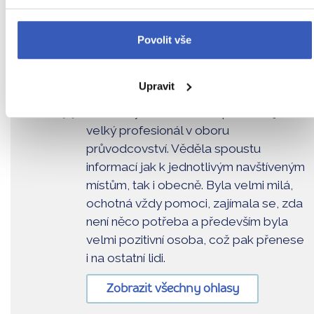
z Ostravy
14 990 Kč
Povolit vše
Vyberte si z mých 3 zájezdů
Upravit
Nejnovější ohlas od cestovatele
Průvodkyně Bára na mě působila jako
velký profesionál v oboru
průvodcovství. Věděla spoustu
informací jak k jednotlivým navštíveným
místům, tak i obecně. Byla velmi milá,
ochotná vždy pomoci, zajímala se, zda
není něco potřeba a především byla
velmi pozitivní osoba, což pak přenese
i na ostatní lidi.
Zobrazit všechny ohlasy