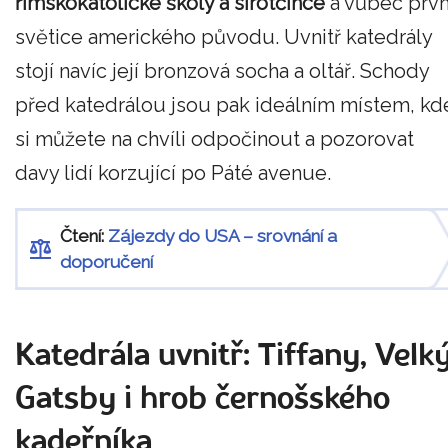
římskokatolické školy a sirotčince
a vůbec prvn
světice amerického původu. Uvnitř katedrály
stojí navíc její bronzová socha a oltář. Schody
před katedrálou jsou pak ideálním místem, kd
si můžete na chvíli odpočinout a pozorovat
davy lidí korzující po Páté avenue.
Čtení:
Zájezdy do USA – srovnání a
doporučení
Katedrála uvnitř: Tiffany, Velk
Gatsby i hrob černošského
kadeřníka