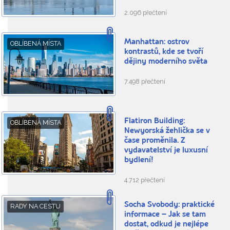
2.096 přečtení
Manhattan: ostrov
OBLÍBENÁ MÍSTA
kontrastů, kde se tvoří
dějiny moderního světa
7.498 přečtení
Flatiron Building:
OBLÍBENÁ MÍSTA
Newyorská žehlička se v
čase proměnila. Z
vydavatelství je luxusní
bydlení!
4.712 přečtení
Socha Svobody: praktické
RADY NA CESTU
informace – Jak se tam
dostat, odkud je nejlépe