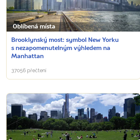
Oblíbená místa
Brooklynský most: symbol New Yorku
s nezapomenutelným výhledem na
Manhattan
37056 přečtení