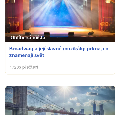
Oblíbená místa
Broadway a její slavné muzikály: prkna, co
znamenají svět
47203 přečtení