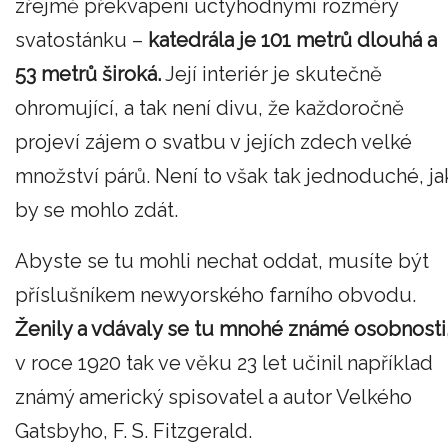
zřejmě překvapeni úctyhodnými rozměry
svatostánku –
katedrála je 101 metrů
dlouhá
a
53 metrů
široká.
Její interiér je skutečně
ohromující, a tak není divu, že každoročně
projeví zájem o svatbu v jejích zdech velké
množství párů. Není to však tak jednoduché, ja
by se mohlo zdát.
Abyste se tu mohli nechat oddat, musíte být
příslušníkem newyorského farního obvodu.
Ženily a vdávaly se tu mnohé známé osobnosti
v roce 1920 tak ve věku 23 let učinil například
známý americký spisovatel a autor Velkého
Gatsbyho, F. S. Fitzgerald.