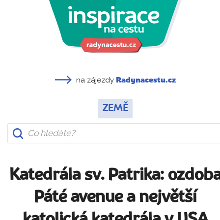
na zájezdy
Radynacestu.cz
ZEMĚ
Katedrála sv. Patrika: ozdob
Páté avenue a největší
katolická katedrála v USA