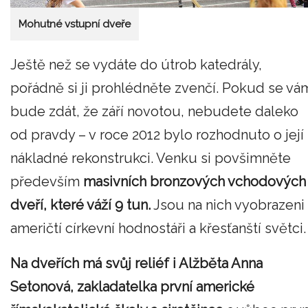
Mohutné vstupní dveře
Ještě než se vydáte do útrob katedrály,
pořádně si ji prohlédněte zvenčí. Pokud se vá
bude zdát, že září novotou, nebudete daleko
od pravdy – v roce 2012 bylo rozhodnuto o její
nákladné rekonstrukci. Venku si povšimněte
především
masivních bronzových vchodových
dveří, které váží 9 tun.
Jsou na nich vyobrazeni
američtí církevní hodnostáři a křesťanští světci.
Na dveřích má svůj reliéf i Alžběta Anna
Setonová, zakladatelka první americké