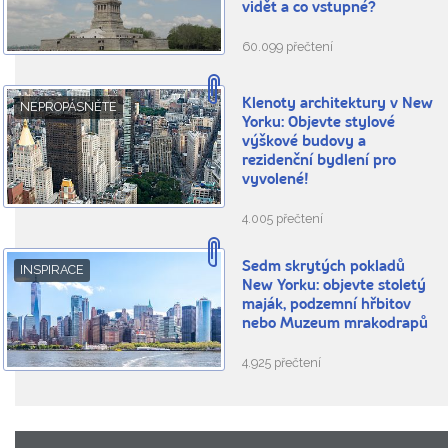
vidět a co vstupné?
60.099 přečtení
Klenoty architektury v New
NEPROPÁSNĚTE
Yorku: Objevte stylové
výškové budovy a
rezidenční bydlení pro
vyvolené!
4.005 přečtení
Sedm skrytých pokladů
INSPIRACE
New Yorku: objevte stoletý
maják, podzemní hřbitov
nebo Muzeum mrakodrapů
4.925 přečtení