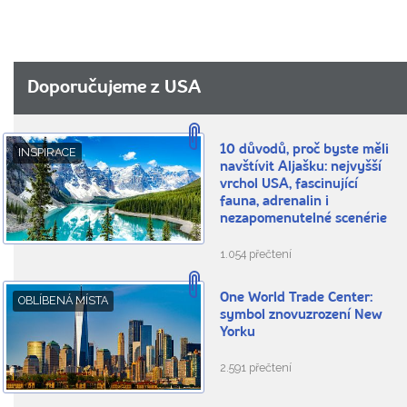
Doporučujeme z USA
10 důvodů, proč byste měli
INSPIRACE
navštívit Aljašku: nejvyšší
vrchol USA, fascinující
fauna, adrenalin i
nezapomenutelné scenérie
1.054 přečtení
One World Trade Center:
OBLÍBENÁ MÍSTA
symbol znovuzrození New
Yorku
2.591 přečtení