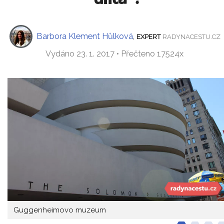
Barbora Klement Hůlková
,
EXPERT
RADYNACESTU.CZ
Vydáno 23. 1. 2017 • Přečteno 17524x
Guggenheimovo muzeum