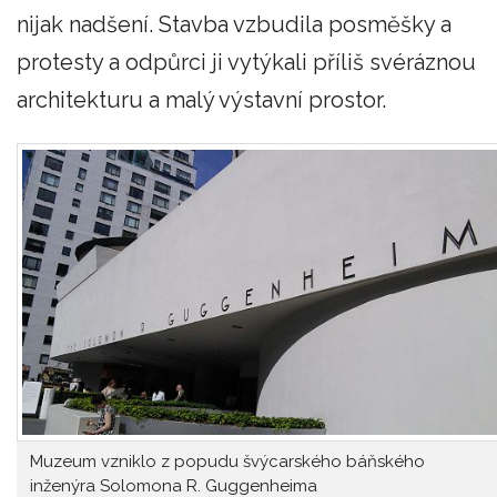
nijak nadšení. Stavba vzbudila posměšky a
protesty a odpůrci ji vytýkali příliš svéráznou
architekturu a malý výstavní prostor.
Muzeum vzniklo z popudu švýcarského báňského
inženýra Solomona R. Guggenheima