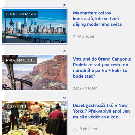
Manhattan: ostrov
OBLÍBENÁ MÍSTA
kontrastů, kde se tvoří
dějiny moderního světa
7.495 přečtení
Vstupné do Grand Canyonu:
RADY NA CESTU
Praktické rady na cestu do
národního parku + kolik to
bude stát?
24.125 přečtení
Deset gastrozážitků v New
JÍDLO A PITÍ
Yorku? Překvapivě ano! Jen
musíte vědět co a kde…
7.526 přečtení