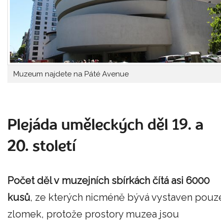
Muzeum najdete na Páté Avenue
Plejáda uměleckých děl 19. a
20. století
Počet děl v muzejních sbírkách čítá asi 6000
kusů
, ze kterých nicméně bývá vystaven pouz
zlomek, protože prostory muzea jsou