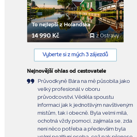
To nejlepší z Holandska
z Ostravy
14 990 Kč
Vyberte si z mých 3 zájezdů
Nejnovější ohlas od cestovatele
Průvodkyně Bára na mě působila jako
velký profesionál v oboru
průvodcovství. Věděla spoustu
informací jak k jednotlivým navštíveným
místům, tak i obecně. Byla velmi milá,
ochotná vždy pomoci, zajímala se, zda
není něco potřeba a především byla
velmi pozitivní osoba, což pak přenese