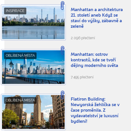
Manhattan a architektura
INSPIRACE
21. století aneb Když se
staví do výšky, zábavně a
zeleně
2.096 přečtení
Manhattan: ostrov
OBLÍBENÁ MÍSTA
kontrastů, kde se tvoří
dějiny moderního světa
7.495 přečtení
Flatiron Building:
OBLÍBENÁ MÍSTA
Newyorská žehlička se v
čase proměnila. Z
vydavatelství je luxusní
bydlení!