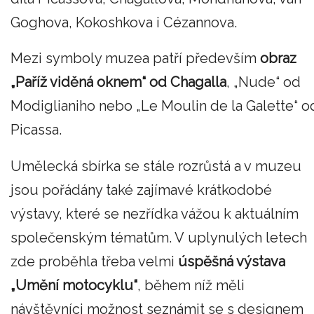
Goghova, Kokoshkova i Cézannova.
Mezi symboly muzea patří především
obraz
„Paříž viděná oknem“ od Chagalla
, „Nude“ od
Modiglianiho nebo „Le Moulin de la Galette“ o
Picassa.
Umělecká sbírka se stále rozrůstá a v muzeu
jsou pořádány také zajímavé krátkodobé
výstavy, které se nezřídka vážou k aktuálním
společenským tématům. V uplynulých letech
zde proběhla třeba velmi
úspěšná výstava
„Umění motocyklu“
, během níž měli
návštěvníci možnost seznámit se s designem