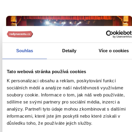
Souhlas
Detaily
Více o cookies
Tato webová stránka používá cookies
Oblíbená místa
K personalizaci obsahu a reklam, poskytování funkcí
Broadway a její slavné muzikály: prkna, co
sociálních médií a analýze naší návštěvnosti využíváme
znamenají svět
soubory cookie. Informace o tom, jak náš web používáte,
sdílíme se svými partnery pro sociální média, inzerci a
47202 přečtení
analýzy. Partneři tyto údaje mohou zkombinovat s dalšími
informacemi, které jste jim poskytli nebo které získali v
důsledku toho, že používáte jejich služby.