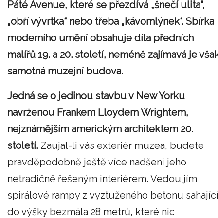
Páté Avenue, které se přezdívá „šnečí ulita“,
„obří vývrtka“ nebo třeba „kávomlýnek“. Sbírka
moderního umění obsahuje díla předních
malířů 19. a 20. století, neméně zajímavá je vša
samotná muzejní budova.
Jedná se o jedinou stavbu v New Yorku
navrženou Frankem Lloydem Wrightem,
nejznámějším americkým architektem 20.
století.
Zaujal-li vás exteriér muzea, budete
pravděpodobně ještě více nadšeni jeho
netradičně řešeným interiérem. Vedou jím
spirálové rampy z vyztuženého betonu sahajíc
do výšky bezmála 28 metrů, které nic