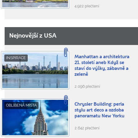
4.922 přečtení
Nejnovější z USA
Manhattan a architektura
INSPIRACE
21. století aneb Když se
staví do výšky, zábavně a
zeleně
2.096 přečtení
Chrysler Building: perla
OBLÍBENÁ MÍSTA
stylu art deco a ozdoba
panoramatu New Yorku
2.642 přečtení