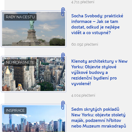
4.711 přečtení
Socha Svobody: praktické
RADY NA CESTU
informace – Jak se tam
dostat, odkud je nejlépe
vidět a co vstupné?
60.092 přečtení
Klenoty architektury v New
NEPROPÁSNĚTE
Yorku: Objevte stylové
výškové budovy a
rezidenční bydlení pro
vyvolené!
4.004 přečtení
Sedm skrytých pokladů
INSPIRACE
New Yorku: objevte stoletý
maják, podzemní hřbitov
nebo Muzeum mrakodrapů