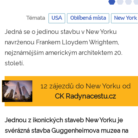
Témata
USA
Oblíbená místa
New York
Jedná se o jedinou stavbu v New Yorku
navrženou Frankem Lloydem Wrightem,
nejznámějším americkým architektem 20.
století.
12 zájezdů do New Yorku od
CK Radynacestu.cz
Jednou z ikonických staveb New Yorku je
svérázná stavba Guggenheimova muzea na