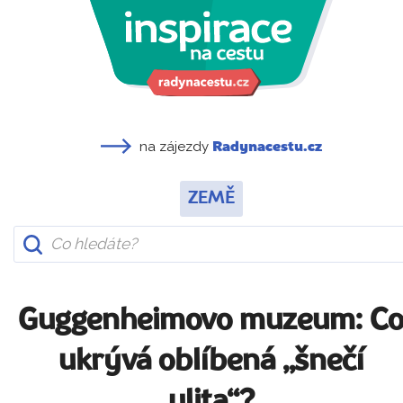
na zájezdy
Radynacestu.cz
ZEMĚ
Guggenheimovo muzeum: C
ukrývá oblíbená „šnečí
ulita“?