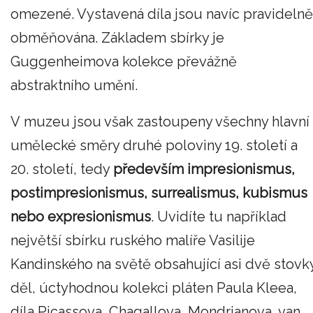
omezené. Vystavená díla jsou navíc pravidelně
obměňována. Základem sbírky je
Guggenheimova kolekce převážně
abstraktního umění.
V muzeu jsou však zastoupeny všechny hlavní
umělecké směry druhé poloviny 19. století a
20. století, tedy
především impresionismus,
postimpresionismus, surrealismus, kubismus
nebo expresionismus
. Uvidíte tu například
největší sbírku ruského malíře Vasilije
Kandinského na světě obsahující asi dvě stovk
děl, úctyhodnou kolekci pláten Paula Kleea,
díla Picassova, Chagallova, Mondrianova, van