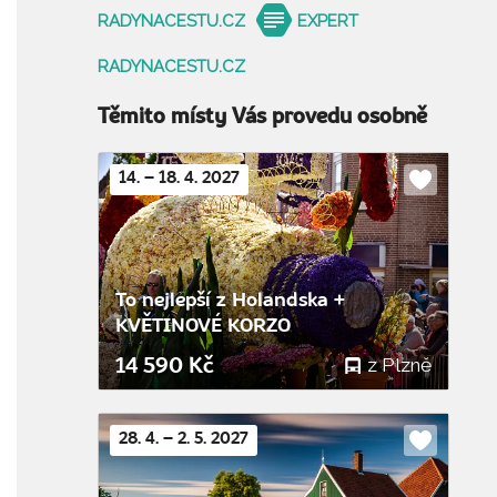
RADYNACESTU.CZ
EXPERT
RADYNACESTU.CZ
Těmito místy Vás provedu osobně
14. – 18. 4. 2027
Do
oblíbenýc
To nejlepší z Holandska +
KVĚTINOVÉ KORZO
z Plzně
14 590 Kč
28. 4. – 2. 5. 2027
Do
oblíbenýc