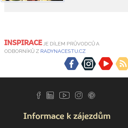
INSPIRACE
JE DÍLEM PRŮVODCŮ A
ODBORNÍKŮ Z
RADYNACESTU.CZ
Informace k zájezdům