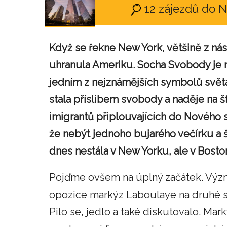
12 zájezdů do 
Když se řekne New York, většině z nás
uhranula Ameriku. Socha Svobody je 
jedním z nejznámějších symbolů světa
stala příslibem svobody a naděje na 
imigrantů připlouvajících do Nového s
že nebýt jednoho bujarého večírku a š
dnes nestála v New Yorku, ale v Boston
Pojďme ovšem na úplný začátek. Význ
opozice markýz Laboulaye na druhé str
Pilo se, jedlo a také diskutovalo. Ma