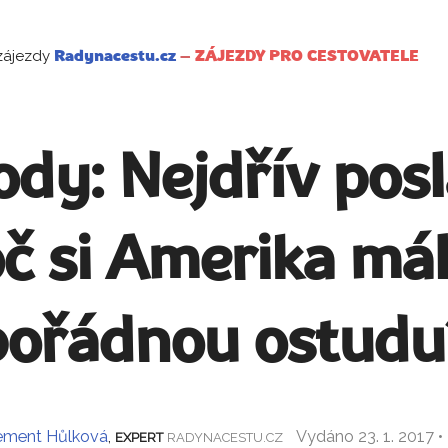
zájezdy
Radynacestu.cz
–
ZÁJEZDY PRO CESTOVATELE
dy: Nejdřív posla
oč si Amerika má
pořádnou ostudu
ement Hůlková
,
Vydáno 23. 1. 2017 
EXPERT
RADYNACESTU.CZ