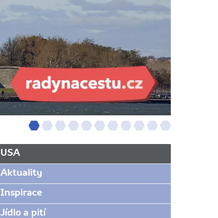
USA
Aktuality
Inspirace
Jídlo a pití