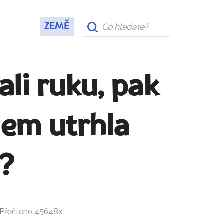
ZEMĚ
li ruku, pak
lem utrhla
?
• Přečteno 45648x