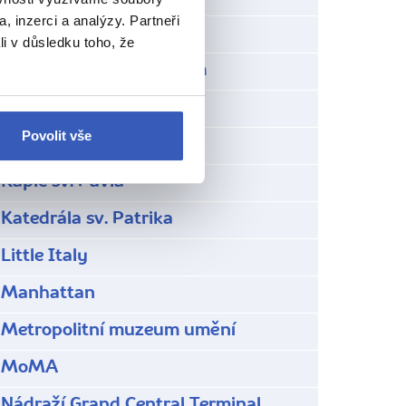
, inzerci a analýzy. Partneři
Ground Zero
li v důsledku toho, že
Guggenheimovo muzeum
Harlem v New Yorku
Povolit vše
Chrysler Building
Kaple sv. Pavla
Katedrála sv. Patrika
Little Italy
Manhattan
Metropolitní muzeum umění
MoMA
Nádraží Grand Central Terminal