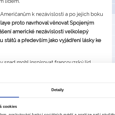
m lidem.
i Američanům k nezávislosti a po jejich boku
laye proto navrhoval věnovat Spojeným
lášení americké nezávislosti velkolepý
 států a především jako vyjádření lásky ke
y snad mohl inspirovat francouzský lid,
m dál větší kroky k vytvoření úspěšné
ve Francii vládl porevoluční teror a
Detaily
á cookies
 správném místě
klam, poskytování funkcí sociálních médií a analýze naší návšt