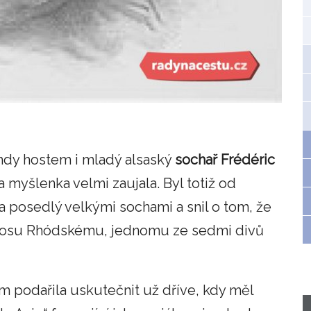
hdy hostem i mladý alsaský
sochař Frédéric
 myšlenka velmi zaujala. Byl totiž od
a posedlý velkými sochami a snil o tom, že
Kolosu Rhódskému, jednomu ze sedmi divů
podařila uskutečnit už dříve, kdy měl