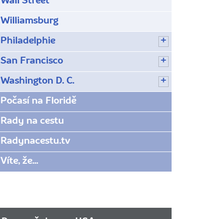
Wall Street
Williamsburg
Philadelphie
San Francisco
Washington D. C.
Počasí na Floridě
Rady na cestu
Radynacestu.tv
Víte, že...