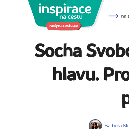
na 
Socha Svobo
hlavu. Pr
Barbora Kl