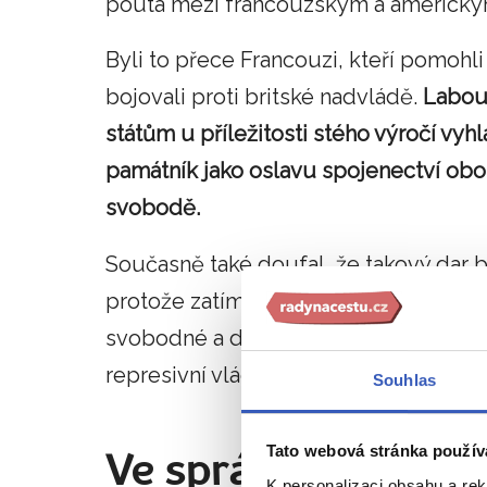
pouta mezi francouzským a americký
Byli to přece Francouzi, kteří pomohl
bojovali proti britské nadvládě.
Labou
státům u příležitosti stého výročí vyh
památník jako oslavu spojenectví obou
svobodě.
Současně také doufal, že takový dar b
protože zatímco v USA byly činěny čí
svobodné a demokratické společnosti, 
represivní vláda císaře Napoleona III.
Souhlas
Tato webová stránka použív
Ve správný čas na
K personalizaci obsahu a re