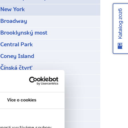
New York
Katalog 2026
Broadway
Brooklynský most
Central Park
Coney Island
Čínská čtvrť
Divadlo Apollo
Ellis Island
Více o cookies
Empire State Building
Federal Hall
Flatiron Building
ěvnosti využíváme soubory