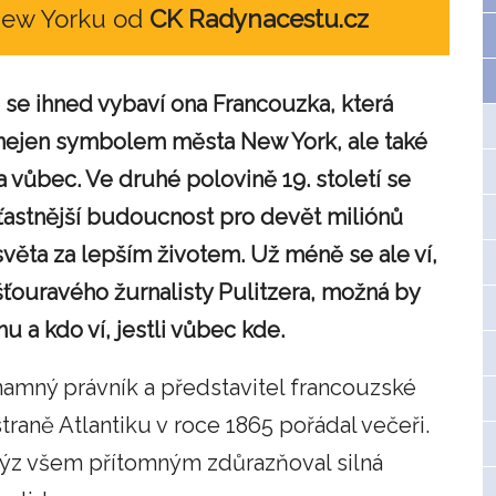
New Yorku od
CK Radynacestu.cz
 se ihned vybaví ona Francouzka, která
nejen symbolem města New York, ale také
 vůbec. Ve druhé polovině 19. století se
šťastnější budoucnost pro devět miliónů
věta za lepším životem. Už méně se ale ví,
ťouravého žurnalisty Pulitzera, možná by
u a kdo ví, jestli vůbec kde.
amný právník a představitel francouzské
aně Atlantiku v roce 1865 pořádal večeři.
rkýz všem přítomným zdůrazňoval silná