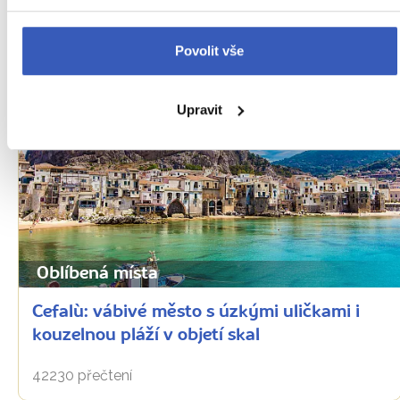
47196 přečtení
Povolit vše
Upravit
Oblíbená místa
Cefalù: vábivé město s úzkými uličkami i
kouzelnou pláží v objetí skal
42230 přečtení