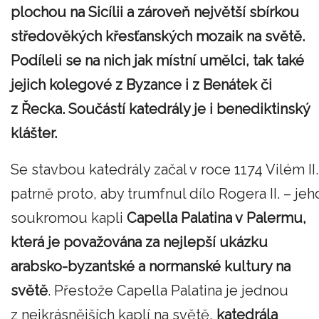
plochou na Sicílii a zároveň největší sbírkou
středověkých křesťanských mozaik na světě.
Podíleli se na nich jak místní umělci, tak také
jejich kolegové z Byzance i z Benátek či
z Řecka. Součástí katedrály je i benediktinský
klášter.
Se stavbou katedrály začal v roce 1174 Vilém II.
patrně proto, aby trumfnul dílo Rogera II. – jeh
soukromou kapli
Capella Palatina v Palermu,
která je považována za nejlepší ukázku
arabsko-byzantské a normanské kultury na
světě
. Přestože Capella Palatina je jednou
z nejkrásnějších kaplí na světě,
katedrála