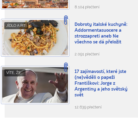
8.104 přečtení
Dobroty italské kuchyně:
JÍDLO A PITÍ
Addormentasuocere a
strozzapreti aneb Ne
všechno se dá přeložit
2.091 přečtení
17 zajímavostí, které jste
VÍTE, ŽE...
(ne)věděli o papeži
Františkovi: Jorge z
Argentiny a jeho světský
svět
12.639 přečtení