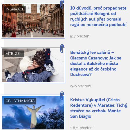
10 důvodů, proč propadnete
INSPIRACE
požitkářské Bologni: od
rychlých aut přes pomalé
ragú po nekonečná podloubí
517 přečtení
Benátský lev salónů –
VÍTE, ŽE...
Giacomo Casanova: Jak se
dostal z italského města
elegance až do českého
Duchcova?
656 přečtení
Kristus Vykupitel (Cristo
OBLÍBENÁ MÍSTA
Redentore) v Maratee: Tichý
strážce na vrcholu Monte
San Biagio
1.871 přečtení