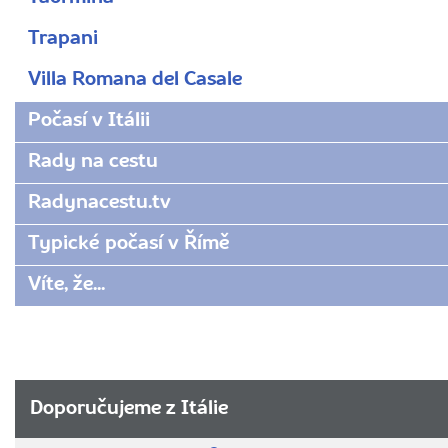
Trapani
Villa Romana del Casale
Počasí v Itálii
Rady na cestu
Radynacestu.tv
Typické počasí v Římě
Víte, že...
Doporučujeme z Itálie