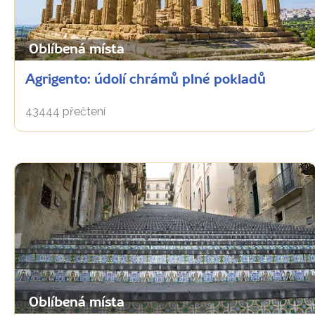
Oblíbená místa
Agrigento: údolí chrámů plné pokladů
43444 přečtení
Oblíbená místa