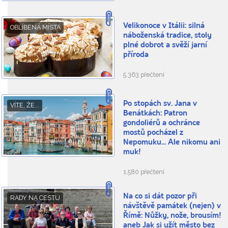
Velikonoce v Itálii: silná
OBLÍBENÁ MÍSTA
náboženská tradice, stoly
plné dobrot a svěží jarní
příroda
5.363 přečtení
Po stopách sv. Jana v
VÍTE, ŽE...
Benátkách: Patron
gondoliérů a ochránce
mostů pocházel z
Nepomuku... Ale nikomu ani
muk!
1.580 přečtení
Na co si dát pozor při
RADY NA CESTU
návštěvě památek (nejen) v
Římě: Nůžky, nože, brousím!
aneb Jak si užít město bez