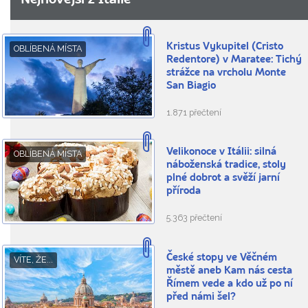
Kristus Vykupitel (Cristo
OBLÍBENÁ MÍSTA
Redentore) v Maratee: Tichý
strážce na vrcholu Monte
San Biagio
1.871 přečtení
Velikonoce v Itálii: silná
OBLÍBENÁ MÍSTA
náboženská tradice, stoly
plné dobrot a svěží jarní
příroda
5.363 přečtení
České stopy ve Věčném
VÍTE, ŽE...
městě aneb Kam nás cesta
Římem vede a kdo už po ní
před námi šel?