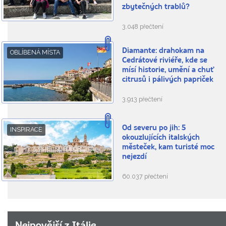
zbytečných trablů?
3.048 přečtení
Diamante: drahokam na
OBLÍBENÁ MÍSTA
Cedrátové riviéře, kde se
mísí historie, umění a chuť
citrusů i pálivých papriček
3.913 přečtení
Od severu po jih: 5
INSPIRACE
okouzlujících italských
městeček, kam turisté moc
nejezdí
60.037 přečtení
Nejnovější z Itálie