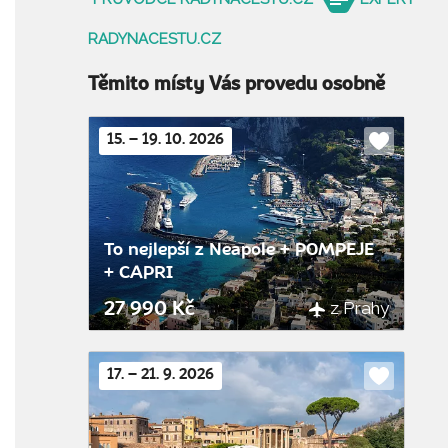
RADYNACESTU.CZ
Těmito místy Vás provedu osobně
15. – 19. 10. 2026
Do
oblíbenýc
To nejlepší z Neapole + POMPEJE
+ CAPRI
z Prahy
27 990 Kč
17. – 21. 9. 2026
Do
oblíbenýc