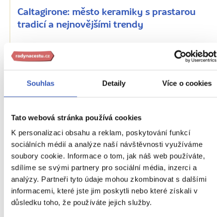
Caltagirone: město keramiky s prastarou
tradicí a nejnovějšími trendy
19900 přečtení
Souhlas
Detaily
Více o cookies
Tato webová stránka používá cookies
K personalizaci obsahu a reklam, poskytování funkcí
sociálních médií a analýze naší návštěvnosti využíváme
soubory cookie. Informace o tom, jak náš web používáte,
sdílíme se svými partnery pro sociální média, inzerci a
Oblíbená místa
analýzy. Partneři tyto údaje mohou zkombinovat s dalšími
informacemi, které jste jim poskytli nebo které získali v
Catania: barokní město z tmavého
důsledku toho, že používáte jejich služby.
lávového kamene