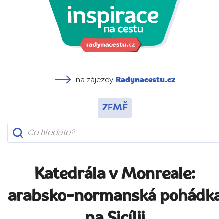
na zájezdy
Radynacestu.cz
ZEMĚ
Katedrála v Monreale:
arabsko-normanská pohádk
na Sicílii