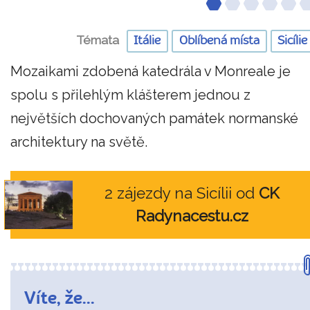
Témata
Itálie
Oblíbená místa
Sicílie
Mozaikami zdobená katedrála v Monreale je
spolu s přilehlým klášterem jednou z
největších dochovaných památek normanské
architektury na světě.
2 zájezdy na Sicílii od
CK
Radynacestu.cz
Víte, že...