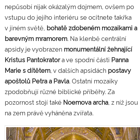
nepůsobí nijak okázalým dojmem, ovšem po
vstupu do jejího interiéru se ocitnete takřka
v jiném světě,
bohatě zdobeném mozaikami a
barevným mramorem
. Na klenbě centrální
apsidy je vyobrazen
monumentální žehnající
Kristus Pantokrator
a ve spodní části
Panna
Marie s dítětem
, v dalších apsidách
postavy
apoštolů Petra a Pavla
. Ostatní mozaiky
zpodobňují různé biblické příběhy. Za
pozornost stojí také
Noemova archa
, z níž jsou
na zem právě vyháněna zvířata.