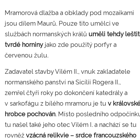
Mramorová dlažba a obklady pod mozaikami
jsou dílem Maurů. Pouze tito umělci ve
službách normanských králů
uměli tehdy leštit
tvrdé horniny
jako zde použitý porfyr a
červenou žulu.
Zadavatel stavby Vilém II., vnuk zakladatele
normanského panství na Sicílii Rogera II.,
zemřel čtyři roky po dokončení katedrály a
v sarkofágu z bílého mramoru je tu
v královsk
hrobce pochován
. Místo posledního odpočink
tu našel také jeho otec Vilém I. a nachází se tu
rovněž
vzácná relikvie – srdce francouzského