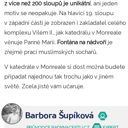
z více než 200 sloupů je unikátní
, ani jeden
motiv se neopakuje. Na hlavici 19. sloupu
v západní části je zobrazen i zakladatel celého
komplexu Vilém II., jak katedrálu v Monreale
věnuje Panně Marii.
Fontána na nádvoří
je
zřejmě prací muslimských sochařů.
V katedrále v Monreale si dost možná budete
připadat najednou tak trochu jako v jiném
světě. Zcela jistě vám učaruje.
Barbora Šupíková
PRŮVODCE RADYNACESTU.CZ
EXPERT