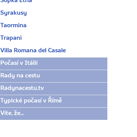
Sopka Etna
Syrakusy
Taormina
Trapani
Villa Romana del Casale
Počasí v Itálii
Rady na cestu
Radynacestu.tv
Typické počasí v Římě
Víte, že...