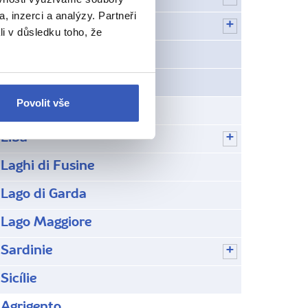
, inzerci a analýzy. Partneři
Umbrie
li v důsledku toho, že
Velikonoce v Itálii
Zajímavá místa
Povolit vše
Cinque Terre
Elba
Laghi di Fusine
Lago di Garda
Lago Maggiore
Sardinie
Sicílie
Agrigento