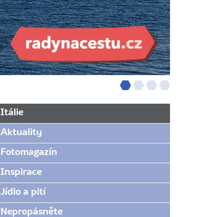
Itálie
Aktuality
Fotomagazín
Inspirace
Jídlo a pití
Nepropásněte