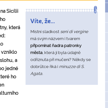
a Sicílii
ého
Víte, že...
tny, která
Místní sladkost
seni di vergine
ed:
má svým názvem i tvarem
lo
připomínat ňadra patronky
 vzniklo
města
, která jí byla údajně
odříznuta při mučení? Někdy se
slohu, a
dobrůtce říká i
minuzze di S.
po jedné
Agata.
teré ho
en
ulturního