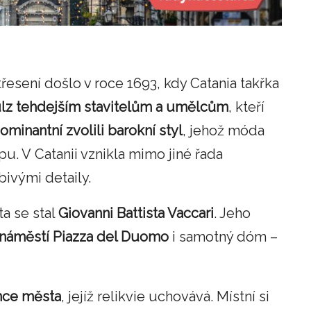
řesení došlo v roce 1693, kdy Catania takřka
lz tehdejším stavitelům a umělcům
, kteří
ominantní zvolili barokní styl
, jehož móda
u. V Catanii vznikla mimo jiné řada
ivými detaily.
a se stal
Giovanni Battista Vaccari
. Jeho
í náměstí Piazza del Duomo
i samotný dóm –
nce města
, jejíž relikvie uchovává. Místní si