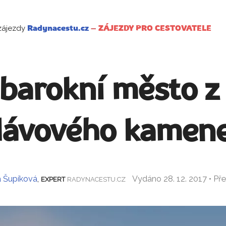
zájezdy
Radynacestu.cz
–
ZÁJEZDY PRO CESTOVATELE
 barokní město 
lávového kamen
 Šupíková
,
Vydáno 28. 12. 2017 • Př
EXPERT
RADYNACESTU.CZ