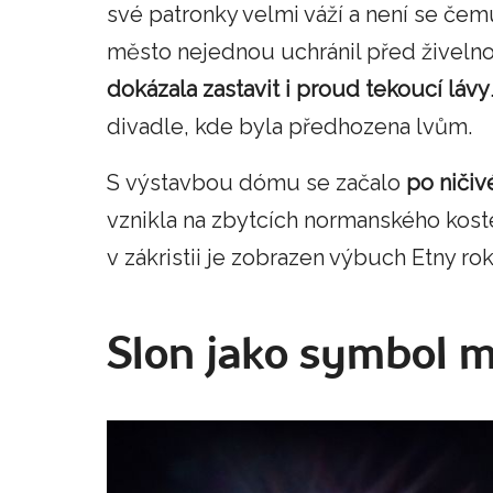
své patronky velmi váží a není se čem
město nejednou uchránil před živeln
dokázala zastavit i proud tekoucí lávy
divadle, kde byla předhozena lvům.
S výstavbou dómu se začalo
po niči
vznikla na zbytcích normanského koste
v zákristii je zobrazen výbuch Etny ro
Slon jako symbol 