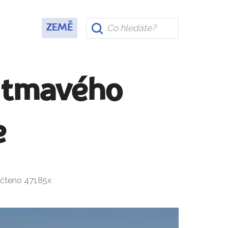
ZEMĚ
z tmavého
e
ečteno 47185x