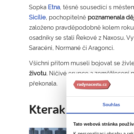
Sopka
Etna
, těsně sousedící s měste
Sicílie
, pochopitelně
poznamenala děj
založeno pravděpodobně kolem roku 
osadníky se stali Řekové z Naxosu. Vys
Saracéni, Normané či Aragonci.
Všichni přitom museli bojovat se živl
životu
. Ničivé erupce a zemětřesení př
překonala.
Souhlas
Kterak Agáta zasta
Tato webová stránka použív
K personalizaci obsahu a re