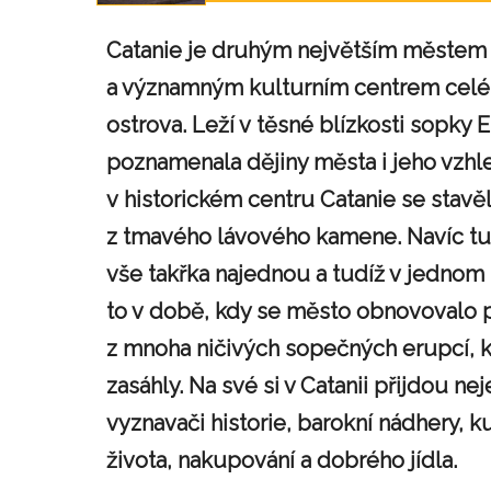
Catanie je druhým největším městem n
a významným kulturním centrem cel
ostrova. Leží v těsné blízkosti sopky E
poznamenala dějiny města i jeho vzhl
v historickém centru Catanie se stavě
z tmavého lávového kamene. Navíc tu
vše takřka najednou a tudíž v jednom 
to v době, kdy se město obnovovalo 
z mnoha ničivých sopečných erupcí, k
zasáhly. Na své si v Catanii přijdou nej
vyznavači historie, barokní nádhery, k
života, nakupování a dobrého jídla.