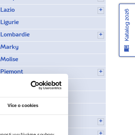
Lazio
Katalog 2026
Ligurie
Lombardie
Marky
Molise
Piemont
Predazzo
San Marino
Více o cookies
Skrytá místa na Capri
Toskánsko
Tridentsko-Horní Adiže
ěvnosti využíváme soubory