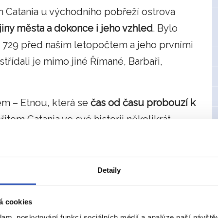
m Catania u východního pobřeží ostrova
iny města a dokonce i jeho vzhled
. Bylo
729 před naším letopočtem a jeho prvními
třídali je mimo jiné Římané, Barbaři,
em – Etnou, která se
čas od času probouzí k
itom Catania ve své historii několikrát
Detaily
vovala lávu závojem
á cookies
klam, poskytování funkcí sociálních médií a analýze naší návšt