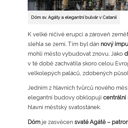
Dóm sv. Agáty a elegantní bulvár v Catanii
K velké ničivé erupci a zároveň zemět
slehla se zemí. Tím byl dán
nový impu
mohli město vybudovat znovu. Jako
d
v té době zachvátila skoro celou Evrop
velkolepých paláců, zdobených působ
Jedním z hlavních tvůrců nového měst
elegantní budovy obklopují
centráln
hlavní městský svatostánek.
Dóm
je zasvěcen
svaté Agátě – patro