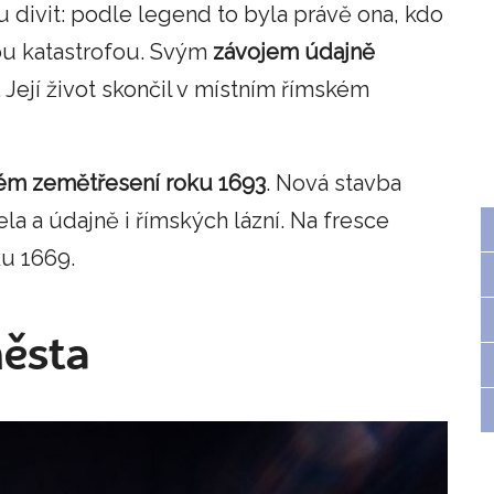
u divit: podle legend to byla právě ona, kdo
ou katastrofou. Svým
závojem údajně
. Její život skončil v místním římském
vém
zemětřesení
roku
1693
. Nová stavba
la a údajně i římských lázní. Na fresce
ku 1669.
města