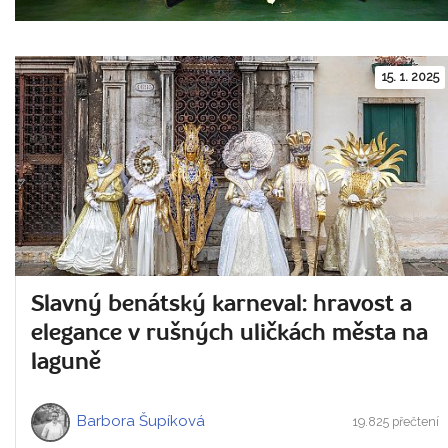
15. 1. 2025
Slavný benátský karneval: hravost a
elegance v rušných uličkách města na
laguně
Barbora Šupíková
19.825 přečtení