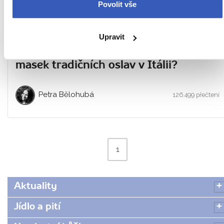
Povolit vše
Upravit
Benátský karneval: Znáte symboliku
masek tradičních oslav v Itálii?
Petra Bělohubá
126.499 přečtení
1
Aktuality
Jídlo a pití