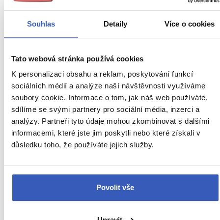
Londýn
Londýnská divadla
Souhlas
Detaily
Více o cookies
Nejlepší londýnská muzea
Tato webová stránka používá cookies
Nejnavštěvovanější památky Londýna
K personalizaci obsahu a reklam, poskytování funkcí
Parky a zahrady Londýna
sociálních médií a analýze naší návštěvnosti využíváme
soubory cookie. Informace o tom, jak náš web používáte,
Sportovní muzea a stadiony v Londýně
sdílíme se svými partnery pro sociální média, inzerci a
Zajímavá místa a atrakce Londýna
analýzy. Partneři tyto údaje mohou zkombinovat s dalšími
informacemi, které jste jim poskytli nebo které získali v
Bank of England
důsledku toho, že používáte jejich služby.
Bankovní část City
Bariéry na Temži
Povolit vše
Camden Town
Upravit