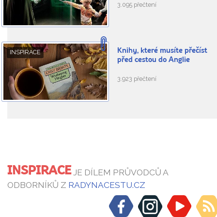
3.095 přečtení
Knihy, které musíte přečíst
INSPIRACE
před cestou do Anglie
3.923 přečtení
INSPIRACE
JE DÍLEM PRŮVODCŮ A
ODBORNÍKŮ Z
RADYNACESTU.CZ