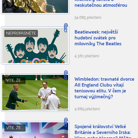
neskutečnou atmosférou
54.685 přečtení
Beatleweek: největší
NEPROPÁSNĚTE
hudební svátek pro
milovníky The Beatles
4.381 přečtení
Wimbledon: travnaté dvorce
VÍTE, ŽE...
All England Clubu vítají
tenisovou elitu. V čem je
turnaj výjimečný?
4.889 přečtení
Spojené království Velké
VÍTE, ŽE...
Británie a Severního Irska: