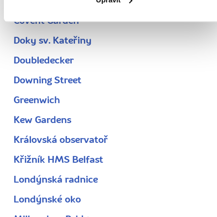
Canary Wharf
Covent Garden
Doky sv. Kateřiny
Doubledecker
Downing Street
Greenwich
Kew Gardens
Královská observatoř
Křižník HMS Belfast
Londýnská radnice
Londýnské oko