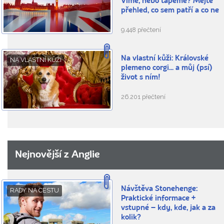
Víme, nebo tápeme? Mějte
přehled, co sem patří a co ne
9.448 přečtení
Na vlastní kůži: Královské
NA VLASTNÍ KŮŽI
plemeno corgi... a můj (psí)
život s ním!
26.201 přečtení
Nejnovější z Anglie
Návštěva Stonehenge:
RADY NA CESTU
Praktické informace +
vstupné – kdy, kde, jak a za
kolik?