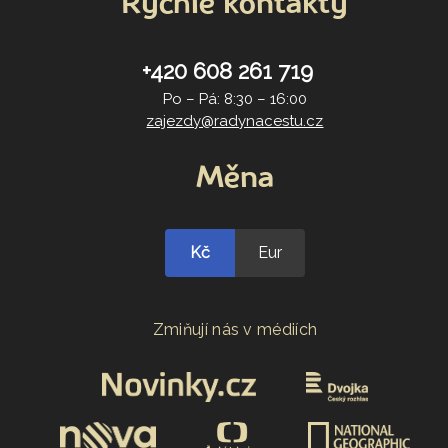
Rychlé kontakty
+420 608 261 719
Po – Pá: 8:30 – 16:00
zajezdy@radynacestu.cz
Měna
Kč
Eur
Zmiňují nás v médiích