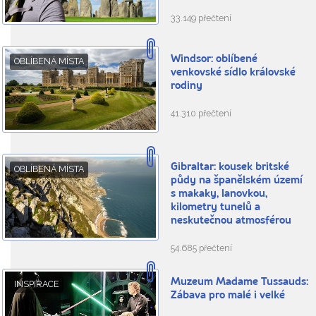
33.149 přečtení
Windsor: oblíbené
OBLÍBENÁ MÍSTA
venkovské sídlo královské
rodiny
41.310 přečtení
Gibraltar: kousek britské
OBLÍBENÁ MÍSTA
půdy na španělském území
s makaky, lanovkou,
kilometry tunelů a
neskutečnou atmosférou
54.685 přečtení
Muzeum Madame Tussauds:
INSPIRACE
Zábava pro malé i velké