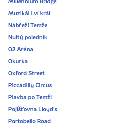
Millennium Bridge
Muzikál Lví král
Nábřeží Temže
Nultý poledník
O2 Aréna
Okurka
Oxford Street
Piccadilly Circus
Plavba po Temži
Pojišťovna Lloyd's
Portobello Road