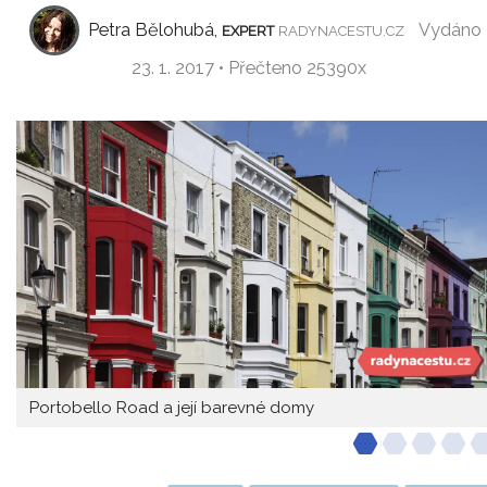
Petra Bělohubá,
Vydáno
EXPERT
RADYNACESTU.CZ
23. 1. 2017 • Přečteno 25390x
Portobello Road a její barevné domy