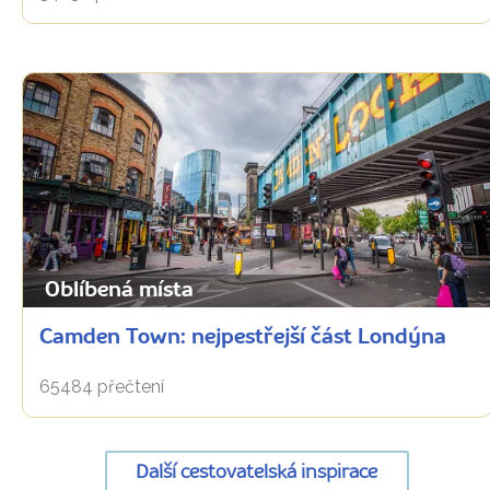
Oblíbená místa
Camden Town: nejpestřejší část Londýna
65484 přečtení
Další cestovatelská inspirace