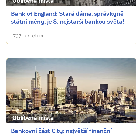
Oblíbená místa
Bank of England: Stará dáma, správkyně
státní měny, je 8. nejstarší bankou světa!
17371 přečtení
Oblíbená místa
Bankovní část City: největší finanční