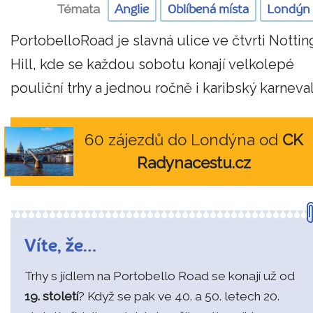
Témata
Anglie
Oblíbená místa
Londýn
PortobelloRoad je slavná ulice ve čtvrti Nottin
Hill, kde se každou sobotu konají velkolepé
pouliční trhy a jednou ročně i karibský karneval
60 zájezdů do Londýna od
CK
Radynacestu.cz
Víte, že…
Trhy s jídlem na Portobello Road se konají už od
19. století
? Když se pak ve 40. a 50. letech 20.