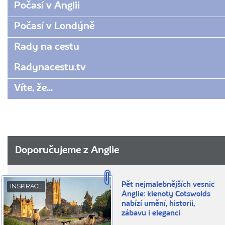
Počasí v Anglii
Počasí v Londýně
Rady na cestu
Radynacestu.tv
Víte, že...
Doporučujeme z Anglie
Pět nejmalebnějších vesnic
INSPIRACE
Anglie: klenoty Cotswolds
nabízí umění, historii,
zábavu i eleganci