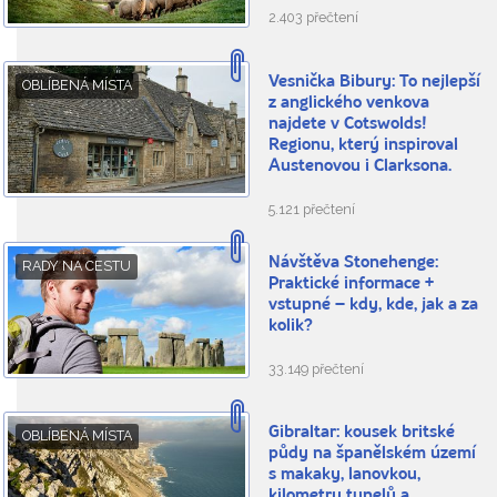
2.403 přečtení
Vesnička Bibury: To nejlepší
OBLÍBENÁ MÍSTA
z anglického venkova
najdete v Cotswolds!
Regionu, který inspiroval
Austenovou i Clarksona.
5.121 přečtení
Návštěva Stonehenge:
RADY NA CESTU
Praktické informace +
vstupné – kdy, kde, jak a za
kolik?
33.149 přečtení
Gibraltar: kousek britské
OBLÍBENÁ MÍSTA
půdy na španělském území
s makaky, lanovkou,
kilometry tunelů a