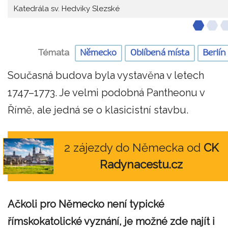
Katedrála sv. Hedviky Slezské
Témata
Německo
Oblíbená místa
Berlín
Současná budova byla vystavěna v letech
1747–1773. Je velmi podobná Pantheonu v
Římě, ale jedná se o klasicistní stavbu.
2 zájezdy do Německa od
CK
Radynacestu.cz
Ačkoli pro Německo není typické
římskokatolické vyznání, je možné zde najít i