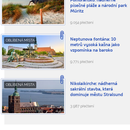
Pomořansko: nádherné
písečné pláže a národní park
Müritz
9.054 přečtení
Neptunova fontána: 10
OBLÍBENÁ MÍSTA
metrů vysoká kašna jako
vzpomínka na baroko
9.771 přečtení
Nikolaikirche: nádherná
OBLÍBENÁ MÍSTA
sakrální stavba, která
dominuje městu Stralsund
3.987 přečtení