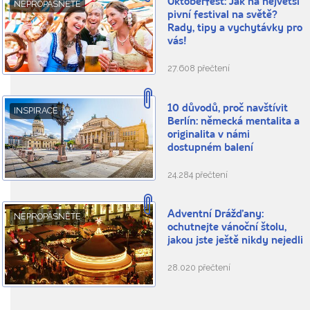
Oktoberfest: Jak na největší
NEPROPÁSNĚTE
pivní festival na světě?
Rady, tipy a vychytávky pro
vás!
27.608 přečtení
10 důvodů, proč navštívit
INSPIRACE
Berlín: německá mentalita a
originalita v námi
dostupném balení
24.284 přečtení
Adventní Drážďany:
NEPROPÁSNĚTE
ochutnejte vánoční štolu,
jakou jste ještě nikdy nejedli
28.020 přečtení