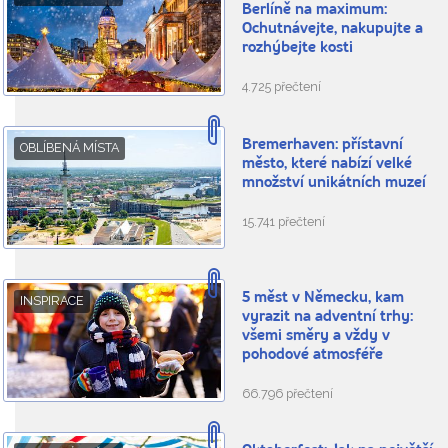
Berlíně na maximum:
Ochutnávejte, nakupujte a
rozhýbejte kosti
4.725 přečtení
Bremerhaven: přístavní
OBLÍBENÁ MÍSTA
město, které nabízí velké
množství unikátních muzeí
15.741 přečtení
5 měst v Německu, kam
INSPIRACE
vyrazit na adventní trhy:
všemi směry a vždy v
pohodové atmosféře
66.796 přečtení