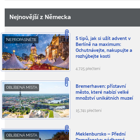
Nejnovější z Německa
5 tipů, jak si užít advent v
NEPROPÁSNĚTE
Berlíně na maximum:
Ochutnávejte, nakupujte a
rozhýbejte kosti
4.725 přečtení
Bremerhaven: přístavní
OBLÍBENÁ MÍSTA
město, které nabízí velké
množství unikátních muzeí
15.741 přečtení
Meklenbursko – Přední
OBLÍBENÁ MÍSTA