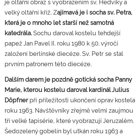
je oltářní obraz s vyobrazením sv. Hedviky a
velký oltářní kříž. Z
ajímavá je i socha sv. Petra,
která je o mnoho let starší než samotná
katedrála.
Sochu daroval kostelu tehdejší
papež Jan Pavel II. roku 1980 k 50. výročí
založení berlínské diecéze. Sv. Petr se stal
prvním patronem této diecéze.
Dalším darem je pozdně gotická socha Panny
Marie, kterou kostelu daroval kardinál Julius
Döpfner
při příležitosti ukončení oprav kostela
roku 1963. Návštěvníky zřejmě velmi zaujmou
tři velké tapisérie, které vyobrazují Jeruzalém.
Šedozelený gobelín byl utkán roku 1963 a