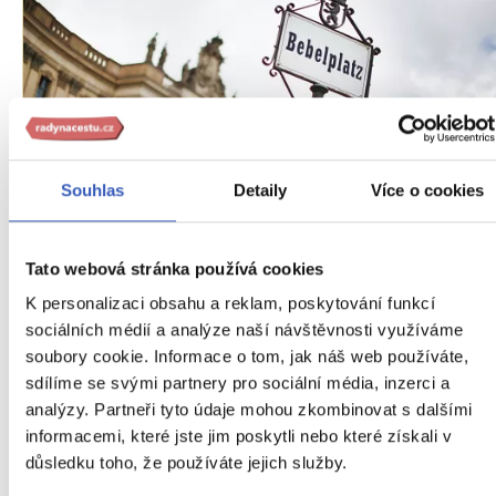
Oblíbená místa
Souhlas
Detaily
Více o cookies
Bebelplatz: jedno z centrálních náměstí
Berlína
Tato webová stránka používá cookies
K personalizaci obsahu a reklam, poskytování funkcí
10076 přečtení
sociálních médií a analýze naší návštěvnosti využíváme
soubory cookie. Informace o tom, jak náš web používáte,
sdílíme se svými partnery pro sociální média, inzerci a
analýzy. Partneři tyto údaje mohou zkombinovat s dalšími
informacemi, které jste jim poskytli nebo které získali v
důsledku toho, že používáte jejich služby.