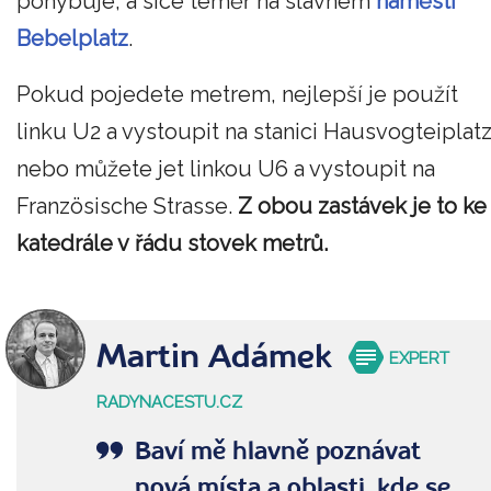
pohybuje, a sice téměř na slavném
náměstí
Bebelplatz
.
Pokud pojedete metrem, nejlepší je použít
linku U2 a vystoupit na stanici Hausvogteiplat
nebo můžete jet linkou U6 a vystoupit na
Französische Strasse.
Z obou zastávek je to ke
katedrále v řádu stovek metrů.
Martin Adámek
EXPERT
RADYNACESTU.CZ
Baví mě hlavně poznávat
nová místa a oblasti, kde se