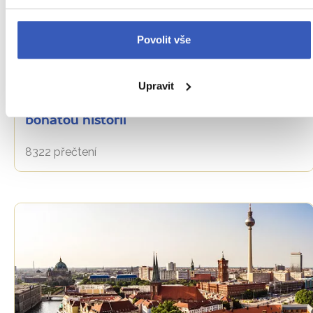
Povolit vše
Oblíbená místa
Upravit
Berlínská radnice: červený symbol města s
bohatou historií
8322 přečtení