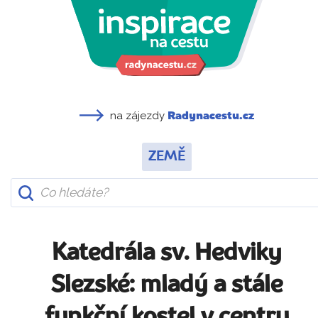
na zájezdy
Radynacestu.cz
ZEMĚ
Katedrála sv. Hedviky
Slezské: mladý a stále
funkční kostel v centru