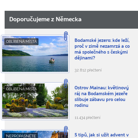
Doporučujeme z Německa
Bodamské jezero: kde leží,
OBLÍBENÁ MÍSTA
proč v zimě nezamrzá a co
má společného s českými
dějinami?
32.812 přečtení
Ostrov Mainau: květinový
OBLÍBENÁ MÍSTA
ráj na Bodamském jezeře
slibuje zábavu pro celou
rodinu
11.434 přečtení
5 tipů, jak si užít advent v
NEPROPÁSNĚTE