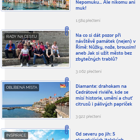
Nepomuku... Ale nikomu ani
muk!
1.584 přečtení
Na co si dát pozor při
RADY NA CESTU
návštěvě památek (nejen) v
Římě: Nůžky, nože, brousím!
aneb Jak si užít město bez
zbytečných trablů?
3.062 přečtení
Diamante: drahokam na
OBLÍBENÁ MÍSTA
Cedrátové riviéře, kde se
mísí historie, umění a chuť
citrusů i pálivých papriček
3.922 přečtení
Od severu po jih: 5
INSPIRACE