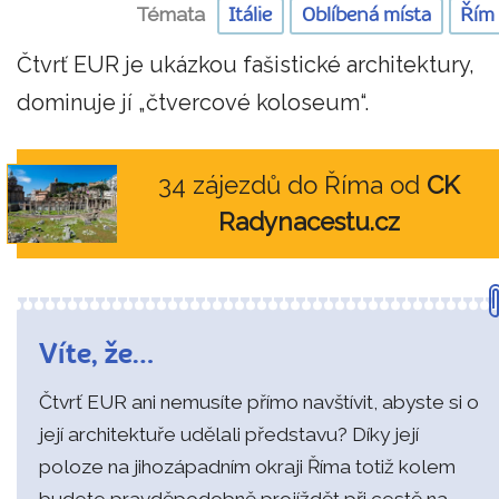
Témata
Itálie
Oblíbená místa
Řím
Čtvrť EUR je ukázkou fašistické architektury,
dominuje jí „čtvercové koloseum“.
34 zájezdů do Říma od
CK
Radynacestu.cz
Víte, že…
Čtvrť EUR ani nemusíte přímo navštívit, abyste si o
její architektuře udělali představu? Díky její
poloze na jihozápadním okraji Říma totiž kolem