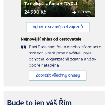
To nejlepší z Říma + TIVOLI
z Prahy
24 990 Kč
Vyberte si z mých 4 zájezdů
Nejnovější ohlas od cestovatele
Paní Bára nám řekla mnoho informací o
místech, která jsme navštívili, byla
ochotná, organizačně zdatná a vždy
dobře naladěná.
Zobrazit všechny ohlasy
Bude to jen váš Řím