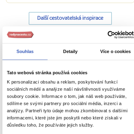
Další cestovatelská inspirace
URL
Itálie
stránky:
Souhlas
Detaily
Více o cookies
www.radynacestu.cz/magazin/ctvrt-
Aktuality
eur/
Fotomagazín
Tato webová stránka používá cookies
K personalizaci obsahu a reklam, poskytování funkcí
Inspirace
sociálních médií a analýze naší návštěvnosti využíváme
Jídlo a pití
soubory cookie. Informace o tom, jak náš web používáte,
sdílíme se svými partnery pro sociální média, inzerci a
Nepropásněte
analýzy. Partneři tyto údaje mohou zkombinovat s dalšími
informacemi, které jste jim poskytli nebo které získali v
Oblíbená místa
důsledku toho, že používáte jejich služby.
Abruzzo