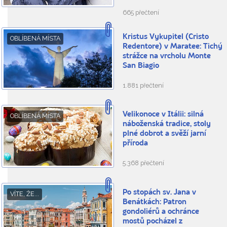
665 přečtení
Kristus Vykupitel (Cristo
OBLÍBENÁ MÍSTA
Redentore) v Maratee: Tichý
strážce na vrcholu Monte
San Biagio
1.881 přečtení
Velikonoce v Itálii: silná
OBLÍBENÁ MÍSTA
náboženská tradice, stoly
plné dobrot a svěží jarní
příroda
5.368 přečtení
Po stopách sv. Jana v
VÍTE, ŽE...
Benátkách: Patron
gondoliérů a ochránce
mostů pocházel z