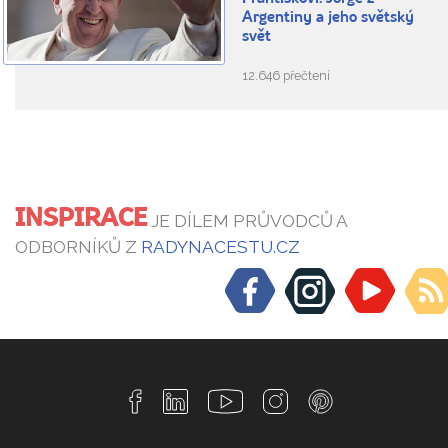
Argentiny a jeho světský
svět
12.646 přečtení
INSPIRACE
JE DÍLEM PRŮVODCŮ A
ODBORNÍKŮ Z
RADYNACESTU.CZ