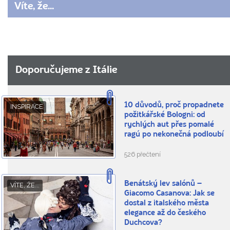
Víte, že...
Doporučujeme z Itálie
10 důvodů, proč propadnete
INSPIRACE
požitkářské Bologni: od
rychlých aut přes pomalé
ragú po nekonečná podloubí
526 přečtení
Benátský lev salónů –
VÍTE, ŽE...
Giacomo Casanova: Jak se
dostal z italského města
elegance až do českého
Duchcova?