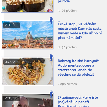
příroda
5.368 přečtení
České stopy ve Věčném
VÍTE, ŽE...
městě aneb Kam nás cesta
Římem vede a kdo už po ní
před námi šel?
8.130 přečtení
Dobroty italské kuchyně:
JÍDLO A PITÍ
Addormentasuocere a
strozzapreti aneb Ne
všechno se dá přeložit
2.096 přečtení
17 zajímavostí, které jste
VÍTE, ŽE...
(ne)věděli o papeži
Františkovi: Jorge z