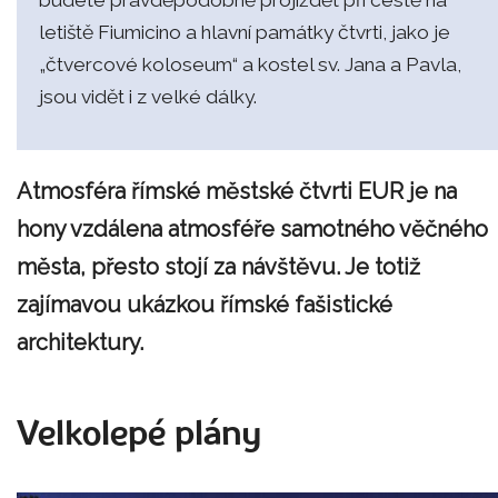
budete pravděpodobně projíždět při cestě na
letiště Fiumicino a hlavní památky čtvrti, jako je
„čtvercové koloseum“ a kostel sv. Jana a Pavla,
jsou vidět i z velké dálky.
Atmosféra římské městské čtvrti EUR je na
hony vzdálena atmosféře samotného věčného
města, přesto stojí za návštěvu. Je totiž
zajímavou ukázkou římské fašistické
architektury.
Velkolepé plány