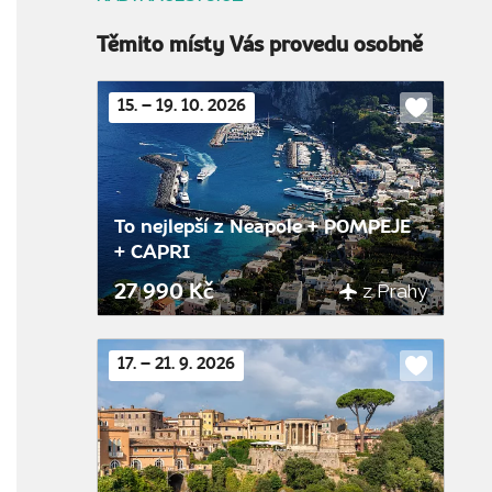
Těmito místy Vás provedu osobně
15. – 19. 10. 2026
Do
oblíbenýc
To nejlepší z Neapole + POMPEJE
+ CAPRI
z Prahy
27 990 Kč
17. – 21. 9. 2026
Do
oblíbenýc