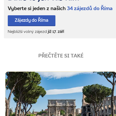
Vyberte si jeden z našich
34 zájezdů do Říma
Zájezdy do Říma
Nejbližší volný zájezd
již 17. září
PŘEČTĚTE SI TAKÉ