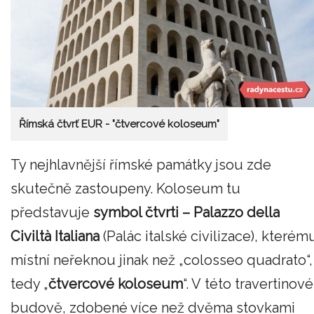
Římská čtvrť EUR - "čtvercové koloseum"
Ty nejhlavnější římské památky jsou zde
skutečně zastoupeny. Koloseum tu
představuje
symbol čtvrti – Palazzo della
Civiltà Italiana
(Palác italské civilizace), kterém
místní neřeknou jinak než „colosseo quadrato“,
tedy „
čtvercové koloseum
“. V této travertinové
budově, zdobené více než dvěma stovkami