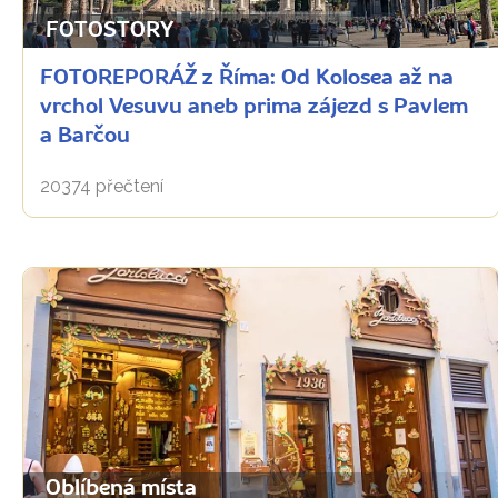
FOTOSTORY
FOTOREPORÁŽ z Říma: Od Kolosea až na
vrchol Vesuvu aneb prima zájezd s Pavlem
a Barčou
20374 přečtení
Oblíbená místa