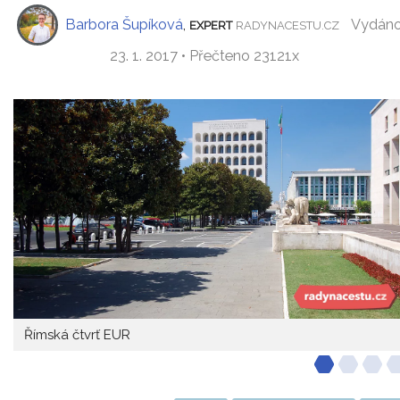
Barbora Šupíková
,
Vydán
EXPERT
RADYNACESTU.CZ
23. 1. 2017 • Přečteno 23121x
Římská čtvrť EUR