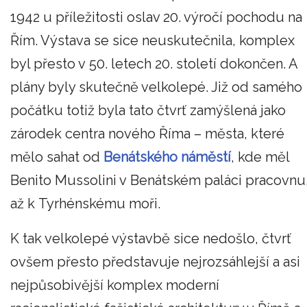
1942 u příležitosti oslav 20. výročí pochodu na
Řím. Výstava se sice neuskutečnila, komplex
byl přesto v 50. letech 20. století dokončen. A
plány byly skutečně velkolepé. Již od samého
počátku totiž byla tato čtvrť zamýšlená jako
zárodek centra nového Říma – města, které
mělo sahat od
Benátského náměstí
, kde měl
Benito Mussolini v Benátském paláci pracovnu
až k Tyrhénskému moři.
K tak velkolepé výstavbě sice nedošlo, čtvrť
ovšem přesto představuje nejrozsáhlejší a asi
nejpůsobivější komplex moderní