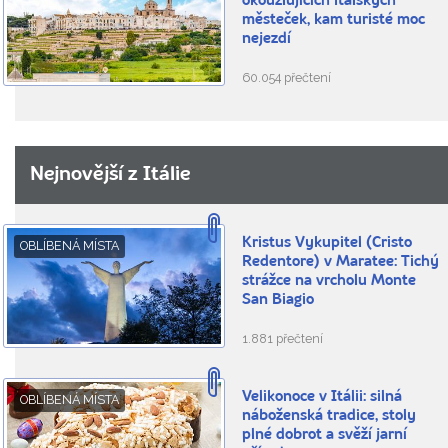
okouzlujících italských
městeček, kam turisté moc
nejezdí
60.054 přečtení
Nejnovější z Itálie
Kristus Vykupitel (Cristo
OBLÍBENÁ MÍSTA
Redentore) v Maratee: Tichý
strážce na vrcholu Monte
San Biagio
1.881 přečtení
Velikonoce v Itálii: silná
OBLÍBENÁ MÍSTA
náboženská tradice, stoly
plné dobrot a svěží jarní