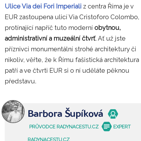
Ulice Via dei Fori Imperiali
z centra Říma je v
EUR zastoupena ulicí Via Cristoforo Colombo,
protínající napříč tuto moderní
obytnou,
administrativní a muzeální čtvrť
. Ať už jste
příznivci monumentální strohé architektury či
nikoliv, věřte, že k Římu fašistická architektura
patří a ve čtvrti EUR si o ní uděláte pěknou
představu.
Barbora Šupíková
PRŮVODCE RADYNACESTU.CZ
EXPERT
RADYNACESTU.CZ