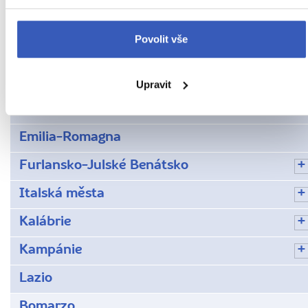
Apulie
Povolit vše
Basilicata
Benátsko
Upravit
Brixen neboli Bressanone
Emilia-Romagna
Furlansko-Julské Benátsko
Italská města
Kalábrie
Kampánie
Lazio
Bomarzo