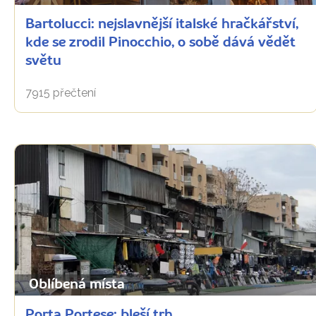
Bartolucci: nejslavnější italské hračkářství,
kde se zrodil Pinocchio, o sobě dává vědět
světu
7915 přečtení
Oblíbená místa
Porta Portese: bleší trh