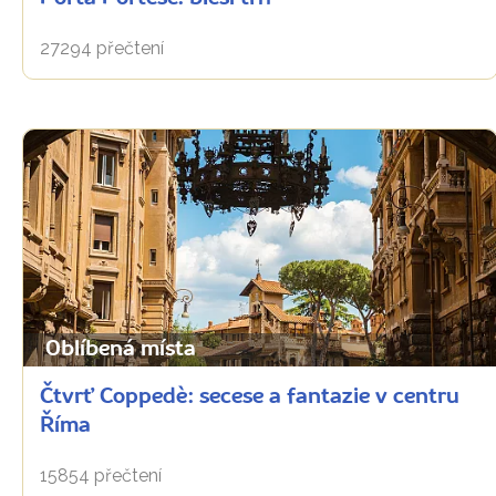
27294 přečtení
Oblíbená místa
Čtvrť Coppedè: secese a fantazie v centru
Říma
15854 přečtení