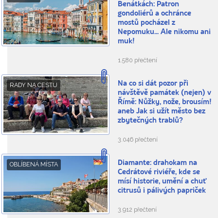
Benátkách: Patron
gondoliérů a ochránce
mostů pocházel z
Nepomuku... Ale nikomu ani
muk!
1.580 přečtení
Na co si dát pozor při
RADY NA CESTU
návštěvě památek (nejen) v
Římě: Nůžky, nože, brousím!
aneb Jak si užít město bez
zbytečných trablů?
3.046 přečtení
Diamante: drahokam na
OBLÍBENÁ MÍSTA
Cedrátové riviéře, kde se
mísí historie, umění a chuť
citrusů i pálivých papriček
3.912 přečtení