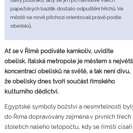
davy poutníků, aby se jim po návštěvě všech
papežských bazilik dostalo odpuštění hříchů. Ve
městě se nově příchozí orientovali právě podle
obelisků.
Ať se v Římě podíváte kamkoliv, uvidíte
obelisk. Italská metropole je městem s největš
koncentrací obelisků na světě, a tak není divu,
že obelisky dnes tvoří součást římského
kulturního dědictví.
Egyptské symboly božství a nesmrtelnosti byl
do Říma dopravovány zejména v prvních třech
stoletích našeho letopočtu, kdy se římští císaři