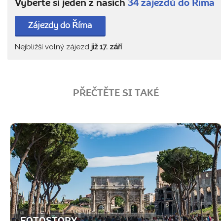
Vyberte si jeden z našich
34 zájezdů do Říma
Zájezdy do Říma
Nejbližší volný zájezd
již 17. září
PŘEČTĚTE SI TAKÉ