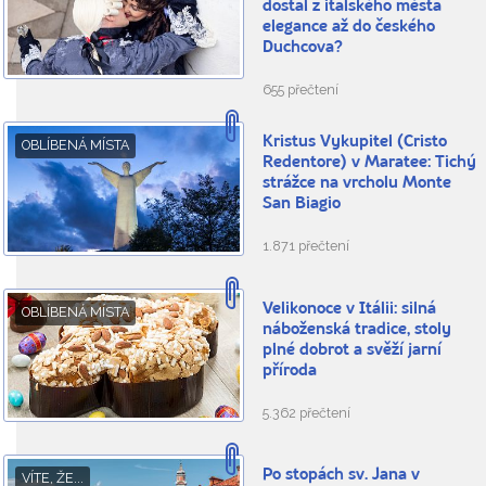
dostal z italského města
elegance až do českého
Duchcova?
655 přečtení
Kristus Vykupitel (Cristo
OBLÍBENÁ MÍSTA
Redentore) v Maratee: Tichý
strážce na vrcholu Monte
San Biagio
1.871 přečtení
Velikonoce v Itálii: silná
OBLÍBENÁ MÍSTA
náboženská tradice, stoly
plné dobrot a svěží jarní
příroda
5.362 přečtení
Po stopách sv. Jana v
VÍTE, ŽE...