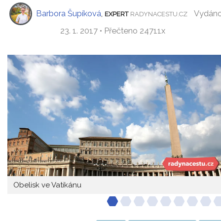
Barbora Šupíková
,
Vydán
EXPERT
RADYNACESTU.CZ
23. 1. 2017 • Přečteno 24711x
Obelisk ve Vatikánu