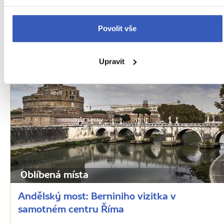
Andělský hrad: nádherné pojítko s
Vatikánem
Povolit vše
68540 přečtení
Upravit
Oblíbená místa
Andělský most: Berniniho vizitka v
samotném centru Říma