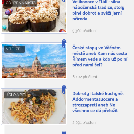
Velikonoce v Itálii: silná
OBLÍBENÁ MÍSTA
náboženská tradice, stoly
plné dobrot a svěží jarní
příroda
5.362 přečtení
České stopy ve Věčném
VÍTE, ŽE...
městě aneb Kam nás cesta
Římem vede a kdo už po ní
před námi šel?
8.102 přečtení
Dobroty italské kuchyně:
JÍDLO A PITÍ
Addormentasuocere a
strozzapreti aneb Ne
všechno se dá přeložit
2.091 přečtení