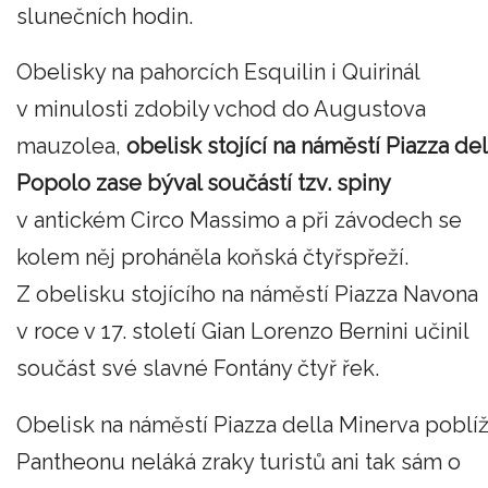
slunečních hodin.
Obelisky na pahorcích Esquilin i Quirinál
v minulosti zdobily vchod do Augustova
mauzolea,
obelisk stojící na náměstí Piazza del
Popolo zase býval součástí tzv. spiny
v antickém Circo Massimo a při závodech se
kolem něj proháněla koňská čtyřspřeží.
Z obelisku stojícího na náměstí Piazza Navona
v roce v 17. století Gian Lorenzo Bernini učinil
součást své slavné Fontány čtyř řek.
Obelisk na náměstí Piazza della Minerva poblí
Pantheonu neláká zraky turistů ani tak sám o