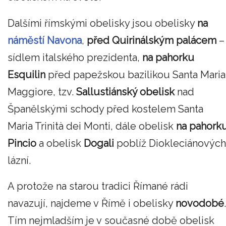
Dalšími římskými obelisky jsou obelisky
na
náměstí Navona
,
před Quirinálským palácem
–
sídlem italského prezidenta,
na pahorku
Esquilin
před papežskou bazilikou Santa Maria
Maggiore, tzv.
Sallustiánský obelisk
nad
Španělskými schody před kostelem Santa
Maria Trinità dei Monti, dále obelisk
na pahork
Pincio
a obelisk
Dogali
poblíž Diokleciánových
lázní.
A protože na starou tradici Římané rádi
navazují, najdeme v Římě i obelisky
novodobé
.
Tím nejmladším je v současné době obelisk