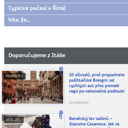
Typické počasí v Římě
Víte, že...
Doporučujeme z Itálie
10 důvodů, proč propadnete
INSPIRACE
požitkářské Bologni: od
rychlých aut přes pomalé
ragú po nekonečná podloubí
515 přečtení
Benátský lev salónů –
VÍTE, ŽE...
Giacomo Casanova: Jak se