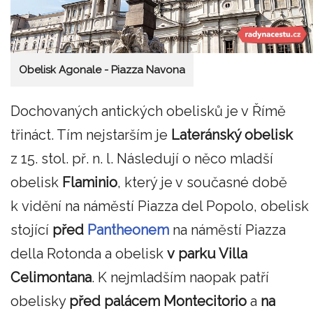
Obelisk Agonale - Piazza Navona
Dochovaných antických obelisků je v Římě
třináct. Tím nejstarším je
Lateránský obelisk
z 15. stol. př. n. l. Následují o něco mladší
obelisk
Flaminio
, který je v současné době
k vidění na náměstí Piazza del Popolo, obelisk
stojící
před
Pantheonem
na náměstí Piazza
della Rotonda a obelisk
v parku Villa
Celimontana
. K nejmladším naopak patří
obelisky
před palácem Montecitorio
a
na