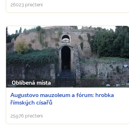
26023 přečtení
Oblíbená místa
Augustovo mauzoleum a fórum: hrobka
římských císařů
25976 přečtení