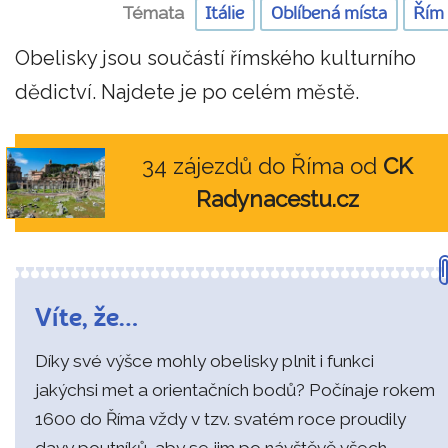
Témata
Itálie
Oblíbená místa
Řím
Obelisky jsou součástí římského kulturního
dědictví. Najdete je po celém městě.
34 zájezdů do Říma od
CK
Radynacestu.cz
Víte, že…
Díky své výšce mohly obelisky plnit i funkci
jakýchsi met a orientačních bodů? Počínaje rokem
1600 do Říma vždy v tzv. svatém roce proudily