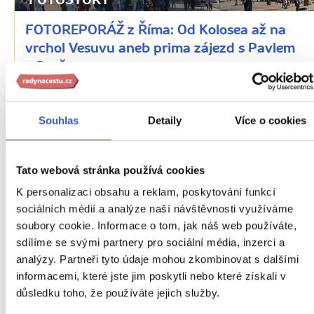
FOTOSTORY
FOTOREPORÁŽ z Říma: Od Kolosea až na
vrchol Vesuvu aneb prima zájezd s Pavlem
a Barčou
20370 přečtení
Souhlas
Detaily
Více o cookies
Tato webová stránka používá cookies
K personalizaci obsahu a reklam, poskytování funkcí
sociálních médií a analýze naší návštěvnosti využíváme
soubory cookie. Informace o tom, jak náš web používáte,
sdílíme se svými partnery pro sociální média, inzerci a
analýzy. Partneři tyto údaje mohou zkombinovat s dalšími
informacemi, které jste jim poskytli nebo které získali v
Oblíbená místa
důsledku toho, že používáte jejich služby.