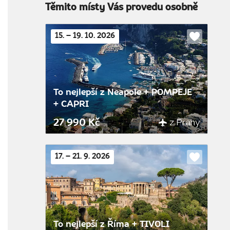
Těmito místy Vás provedu osobně
15. – 19. 10. 2026
Do
oblíbenýc
To nejlepší z Neapole + POMPEJE
+ CAPRI
z Prahy
27 990 Kč
17. – 21. 9. 2026
Do
oblíbenýc
To nejlepší z Říma + TIVOLI