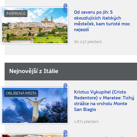
Od severu po jih: 5
INSPIRACE
okouzlujících italských
městeček, kam turisté moc
nejezdí
60.037 přečtení
Nejnovější z Itálie
Kristus Vykupitel (Cristo
OBLÍBENÁ MÍSTA
Redentore) v Maratee: Tichý
strážce na vrcholu Monte
San Biagio
1.871 přečtení